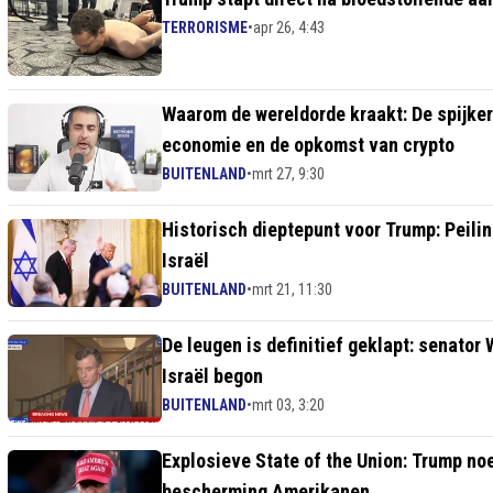
TERRORISME
•
apr 26, 4:43
Waarom de wereldorde kraakt: De spijker
economie en de opkomst van crypto
BUITENLAND
•
mrt 27, 9:30
Historisch dieptepunt voor Trump: Peilin
Israël
BUITENLAND
•
mrt 21, 11:30
De leugen is definitief geklapt: senator 
Israël begon
BUITENLAND
•
mrt 03, 3:20
Explosieve State of the Union: Trump noe
bescherming Amerikanen