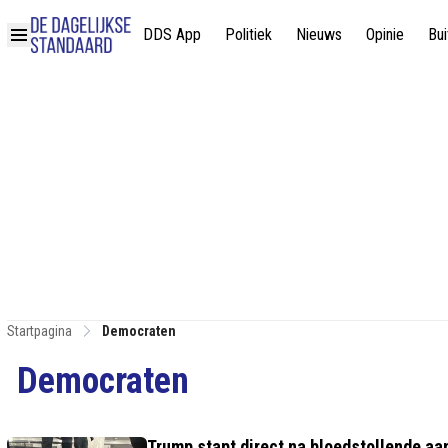
DDS App
Politiek
Nieuws
Opinie
Bui
Startpagina
Democraten
Democraten
Trump stapt direct na bloedstollende aan