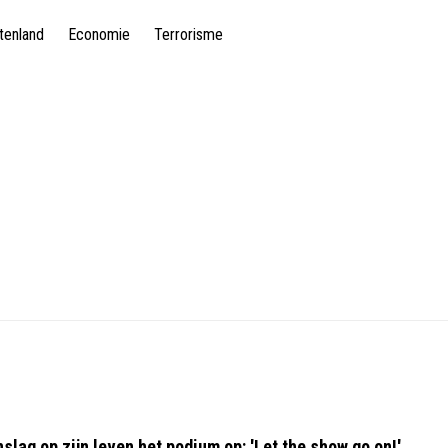
tenland
Economie
Terrorisme
slag op zijn leven het podium op: 'Let the show go on!'