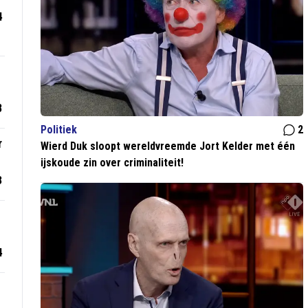
4
8
Politiek
2
r
Wierd Duk sloopt wereldvreemde Jort Kelder met één
ijskoude zin over criminaliteit!
3
4