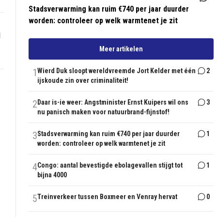
Stadsverwarming kan ruim €740 per jaar duurder
worden: controleer op welk warmtenet je zit
1
Meer artikelen
1
Wierd Duk sloopt wereldvreemde Jort Kelder met één
2
ijskoude zin over criminaliteit!
2
Daar is-ie weer: Angstminister Ernst Kuipers wil ons
3
nu panisch maken voor natuurbrand-fijnstof!
3
Stadsverwarming kan ruim €740 per jaar duurder
1
worden: controleer op welk warmtenet je zit
4
Congo: aantal bevestigde ebolagevallen stijgt tot
1
bijna 4000
5
Treinverkeer tussen Boxmeer en Venray hervat
0