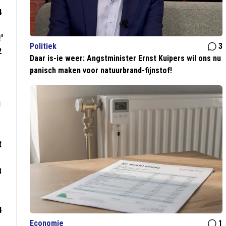
4
'
Politiek
3
2
Daar is-ie weer: Angstminister Ernst Kuipers wil ons nu
panisch maken voor natuurbrand-fijnstof!
1
t
8
4
Economie
1