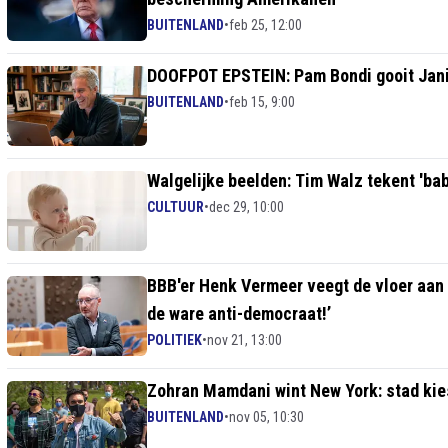
BUITENLAND
•
feb 25, 12:00
DOOFPOT EPSTEIN: Pam Bondi gooit Janis 
BUITENLAND
•
feb 15, 9:00
Walgelijke beelden: Tim Walz tekent 'ba
CULTUUR
•
dec 29, 10:00
BBB'er Henk Vermeer veegt de vloer aan m
de ware anti-democraat!’
POLITIEK
•
nov 21, 13:00
Zohran Mamdani wint New York: stad kie
BUITENLAND
•
nov 05, 10:30