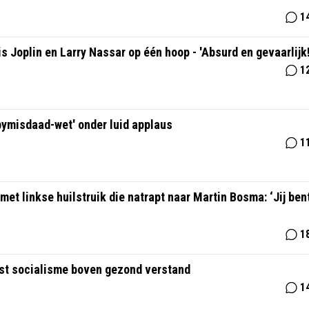
1
Joplin en Larry Nassar op één hoop - 'Absurd en gevaarlijk!
1
bymisdaad-wet' onder luid applaus
1
et linkse huilstruik die natrapt naar Martin Bosma: ‘Jij ben
1
st socialisme boven gezond verstand
1