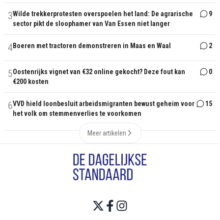
3
Wilde trekkerprotesten overspoelen het land: De agrarische
9
sector pikt de sloophamer van Van Essen niet langer
4
Boeren met tractoren demonstreren in Maas en Waal
2
5
Oostenrijks vignet van €32 online gekocht? Deze fout kan
0
€200 kosten
6
VVD hield loonbesluit arbeidsmigranten bewust geheim voor
15
het volk om stemmenverlies te voorkomen
Meer artikelen