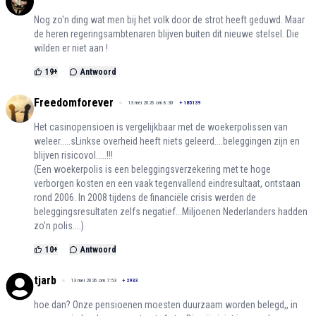
Nog zo'n ding wat men bij het volk door de strot heeft geduwd. Maar
de heren regeringsambtenaren blijven buiten dit nieuwe stelsel. Die
wilden er niet aan !
19
+
Antwoord
Freedomforever
13 mei 2026 om 8:30
+
185139
Het casinopensioen is vergelijkbaar met de woekerpolissen van
weleer.....sLinkse overheid heeft niets geleerd....beleggingen zijn en
blijven risicovol.....!!!
(Een woekerpolis is een beleggingsverzekering met te hoge
verborgen kosten en een vaak tegenvallend eindresultaat, ontstaan
rond 2006. In 2008 tijdens de financiële crisis werden de
beleggingsresultaten zelfs negatief...Miljoenen Nederlanders hadden
zo'n polis....)
10
+
Antwoord
tjarb
13 mei 2026 om 7:53
+
2933
hoe dan? Onze pensioenen moesten duurzaam worden belegd,, in