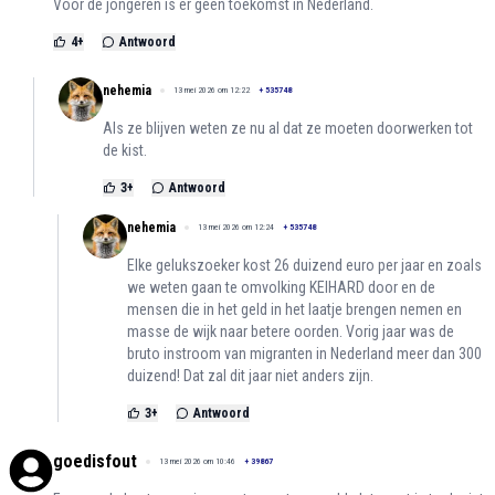
Voor de jongeren is er geen toekomst in Nederland.
4
+
Antwoord
nehemia
13 mei 2026 om 12:22
+
535748
Als ze blijven weten ze nu al dat ze moeten doorwerken tot
de kist.
3
+
Antwoord
nehemia
13 mei 2026 om 12:24
+
535748
Elke gelukszoeker kost 26 duizend euro per jaar en zoals
we weten gaan te omvolking KEIHARD door en de
mensen die in het geld in het laatje brengen nemen en
masse de wijk naar betere oorden. Vorig jaar was de
bruto instroom van migranten in Nederland meer dan 300
duizend! Dat zal dit jaar niet anders zijn.
3
+
Antwoord
goedisfout
13 mei 2026 om 10:46
+
39867