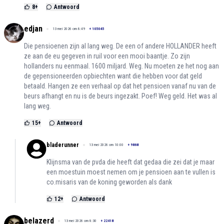
8
+
Antwoord
edjan
13 mei 2026 om 8:49
+
105045
Die pensioenen zijn al lang weg. De een of andere HOLLANDER heeft
ze aan de eu gegeven in ruil voor een mooi baantje. Zo zijn
hollanders nu eenmaal. 1600 miljard. Weg. Nu moeten ze het nog aan
de gepensioneerden opbiechten want die hebben voor dat geld
betaald. Hangen ze een verhaal op dat het pensioen vanaf nu van de
beurs afhangt en nu is de beurs ingezakt. Poef! Weg geld. Het was al
lang weg.
15
+
Antwoord
bladerunner
13 mei 2026 om 10:00
+
9868
Klijnsma van de pvda die heeft dat gedaa die zei dat je maar
een moestuin moest nemen om je pensioen aan te vullen is
co.misaris van de koning geworden als dank
12
+
Antwoord
belazerd
13 mei 2026 om 8:30
+
22418