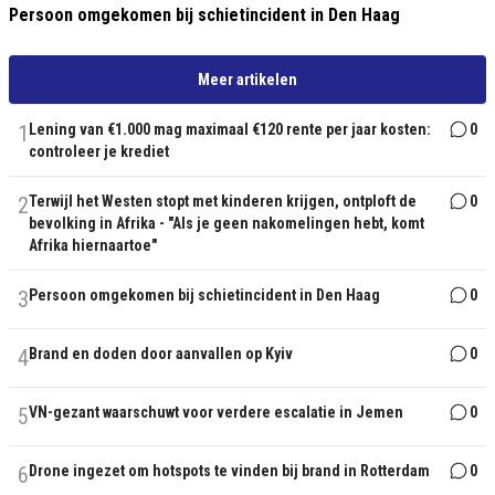
Persoon omgekomen bij schietincident in Den Haag
Meer artikelen
1
Lening van €1.000 mag maximaal €120 rente per jaar kosten:
0
controleer je krediet
2
Terwijl het Westen stopt met kinderen krijgen, ontploft de
0
bevolking in Afrika - "Als je geen nakomelingen hebt, komt
Afrika hiernaartoe"
3
Persoon omgekomen bij schietincident in Den Haag
0
4
Brand en doden door aanvallen op Kyiv
0
5
VN-gezant waarschuwt voor verdere escalatie in Jemen
0
6
Drone ingezet om hotspots te vinden bij brand in Rotterdam
0