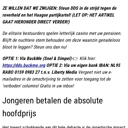
ZE WILLEN DAT WE ZWIJGEN: Steun DDS in de strijd tegen de
roverheid en het Haagse partijkartel! (LET OP: HET ARTIKEL
GAAT HIERONDER DIRECT VERDER!)
De elitaire bestuurders spelen letterlijk casino met uw pensioen.
Blijft de nuchtere stem behouden om deze waanzin genadeloos
bloot te leggen? Steun ons dan nu!
OPTIE 1: Via BackMe (Snel & Simpel)
👉
Klik hier:
https://dds.backme.org
OPTIE 2: Via uw eigen bank IBAN: NL95
RABO 0159 0983 27 t.n.v. Liberty Media
Vergeet niet uw e-
mailadres in de omschrijving te zetten voor toegang tot de
'verboden' columns! Gratis in uw inbox!
Jongeren betalen de absolute
hoofdprijs
Het meest schokkende aan dit hele debacle is de gigantische impact