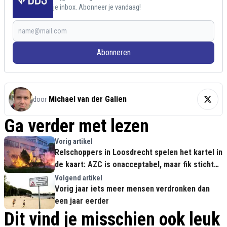
je inbox. Abonneer je vandaag!
Abonneren
Michael van der Galien
door
Ga verder met lezen
Vorig artikel
Relschoppers in Loosdrecht spelen het kartel in
de kaart: AZC is onacceptabel, maar fik stichten
is immoreel en dom!
Volgend artikel
Vorig jaar iets meer mensen verdronken dan
een jaar eerder
Dit vind je misschien ook leuk