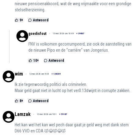
nieuwe pensioenakkoord, wat de weg vrijmaakte voor een grondige
stelselherziening.
9
+
Antwoord
goedisfout
13 mei 2026 om 10:49
+
39867
FNV is volkomen gecorrumpeerd, zie ook de aanstelling van
de nieuwe Pipo en de "carrière" van Jongerius.
10
+
Antwoord
wim
13 mei 2026 om 9:44
+
138309
Ik zie tegenwoordig politici als criminelen.
Maar geld gaat niet in lucht op het ver0.13dwijnt in corrupte zakken.
8
+
Antwoord
Lamzak
13 mei 2026 om 9:01
+
59187
Het kan wel het kan wel pech daar gaat je geld weg met dank stem
D66 VVD en CDA 🤣😂🤣😂🤣