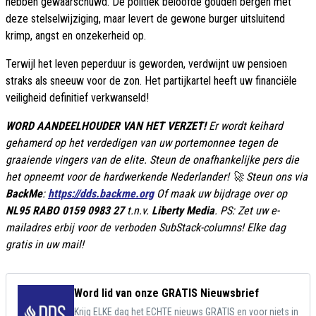
hebben gewaarschuwd. De politiek beloofde gouden bergen met
deze stelselwijziging, maar levert de gewone burger uitsluitend
krimp, angst en onzekerheid op.
Terwijl het leven peperduur is geworden, verdwijnt uw pensioen
straks als sneeuw voor de zon. Het partijkartel heeft uw financiële
veiligheid definitief verkwanseld!
WORD AANDEELHOUDER VAN HET VERZET!
Er wordt keihard
gehamerd op het verdedigen van uw portemonnee tegen de
graaiende vingers van de elite. Steun de onafhankelijke pers die
het opneemt voor de hardwerkende Nederlander! 🚀 Steun ons via
BackMe
:
https://dds.backme.org
Of maak uw bijdrage over op
NL95 RABO 0159 0983 27
t.n.v.
Liberty Media
. PS: Zet uw e-
mailadres erbij voor de verboden SubStack-columns! Elke dag
gratis in uw mail!
Word lid van onze GRATIS Nieuwsbrief
Krijg ELKE dag het ECHTE nieuws GRATIS en voor niets in