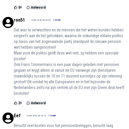
0
+
Antwoord
ron51
13 mei 2026 om 20:49
+
32246
Dat was te verwachten en de mensen die het weten konden hebben
vergeefs aan de bel getrokken, waarna de onkundige elitaire politici
op basis van het zogenaamde partij standpunt de nieuwe pension
wet hebben aangenomen!
Maar voor de politici geldt deze wet niet, zij hebben een speciale
positie!
Ook Frans Timmermans is een paar dagen geleden met pensioen
gegaan en krijgt alleen al vanuit de EU vanwege zijn dienstjaren
maandelijks tussen de 10 en 11 duizend eurootjes op zijn rekening
gestort! Dit omdat hij alle Europeanen en in het bijzonder de
Nederlanders zelfs na zijn vertrek uit de EU met zijn Green deal heeft
bestolen!
2
+
Antwoord
Eef
13 mei 2026 om 16:13
+
10489
Berucht veel kosten voor het pensioenbeleggen, berucht laag