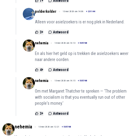
1
+
Antwoord
polderkolder
13 mei 2026 om 14:08
+
231144
Alleen voor asielzoekers is er nog plek in Nederland.
3
+
Antwoord
nehemia
13 mei 2026 om 14:13
+
535748
En als hier het geld op is trekken die asielzoekers weer
naar andere oorden.
4
+
Antwoord
nehemia
13 mei 2026 om 14:15
+
535748
Om met Margaret Thatcher te spreken — 'The problem
with socialism is that you eventually run out of other
people's money.'
3
+
Antwoord
nehemia
13 mei 2026 om 12:21
+
535748