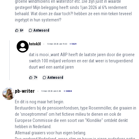
groene windmolens en waterstof etc..Die zijn juist in waarde
gestegen! Mijn belegging heeft sinds 1jan 2026 al 6% rendement
behaald. Wat doen ze daar toch?! hebben ze een min-teken teveeel
ingetypt in hun systemen!?
6
+
Antwoord
hstok3l
13 mei 2026 om 9:43
+
5429
dat is mooi ,want ABP heeft de laatste jaren door die groene
switch 100 miljard verloren en eer dat weer is terugverdiend
duurt wel een aantal jaren
7
+
Antwoord
pb-writer
13 mei 2026 om 6:48
+
34604
En dit is nog maar het begin.
Bestuurders bij de pensioenfondsen, type Rosenmöller, die graaien in
de 'snoeptrommel' om het fictieve milieu te dienen en ook de
Europese Commissie die een soort van "Klondike" ontdekt denkt
hebben in Nederland.
Allemaal graaiers voor hun eigen belang.