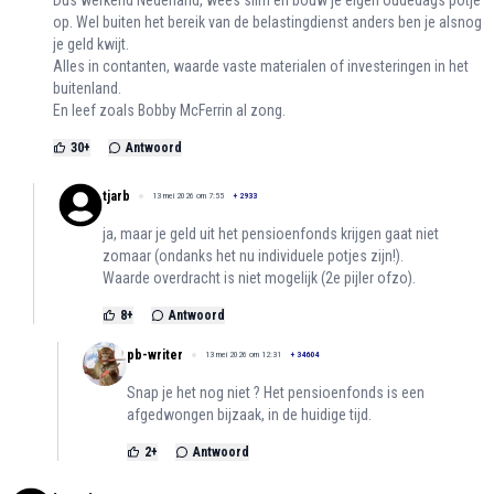
Dus werkend Nederland, wees slim en bouw je eigen oudedags potje
op. Wel buiten het bereik van de belastingdienst anders ben je alsnog
je geld kwijt.
Alles in contanten, waarde vaste materialen of investeringen in het
buitenland.
En leef zoals Bobby McFerrin al zong.
30
+
Antwoord
tjarb
13 mei 2026 om 7:55
+
2933
ja, maar je geld uit het pensioenfonds krijgen gaat niet
zomaar (ondanks het nu individuele potjes zijn!).
Waarde overdracht is niet mogelijk (2e pijler ofzo).
8
+
Antwoord
pb-writer
13 mei 2026 om 12:31
+
34604
Snap je het nog niet ? Het pensioenfonds is een
afgedwongen bijzaak, in de huidige tijd.
2
+
Antwoord