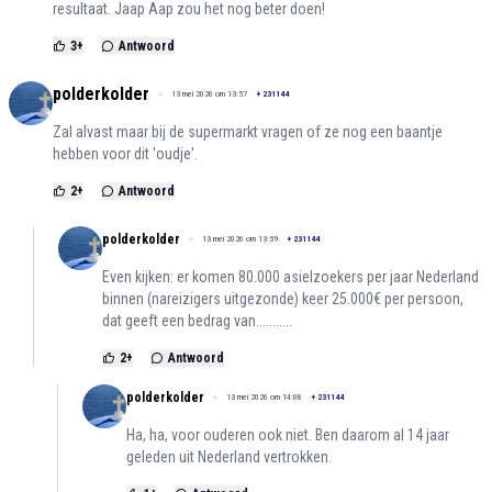
resultaat. Jaap Aap zou het nog beter doen!
3
+
Antwoord
polderkolder
13 mei 2026 om 13:57
+
231144
Zal alvast maar bij de supermarkt vragen of ze nog een baantje
hebben voor dit 'oudje'.
2
+
Antwoord
polderkolder
13 mei 2026 om 13:59
+
231144
Even kijken: er komen 80.000 asielzoekers per jaar Nederland
binnen (nareizigers uitgezonde) keer 25.000€ per persoon,
dat geeft een bedrag van...........
2
+
Antwoord
polderkolder
13 mei 2026 om 14:08
+
231144
Ha, ha, voor ouderen ook niet. Ben daarom al 14 jaar
geleden uit Nederland vertrokken.