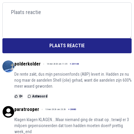
PLAATS REACTIE
polderkolder
14 mei 2026 om 11:35
+
231144
De rente zakt, dus mijn pensioenfonds (ABP) levert in. Hadden ze nu
nog maar de aandelen Shell (olie) gehad, want die aandelen zijn 600%
meer waard geworden.
0
+
Antwoord
paratrooper
13 mei 2026 om 23:28
+
20083
Klagen klagen KLAGEN....Maar niemand ging de straat op...terwijl er 3
miljoen gepensioneerden dat toen hadden moeten doen!! prettig
week_end