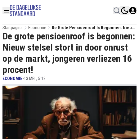
Startpagina
Economie
De Grote Pensioenroof Is Begonnen: Nieuw
De grote pensioenroof is begonnen:
Stelsel Stort In Door Onrust Op De Markt,
Jongeren Verliezen 16 Procent!
Nieuw stelsel stort in door onrust
op de markt, jongeren verliezen 16
procent!
ECONOMIE
•
13 MEI , 5:13