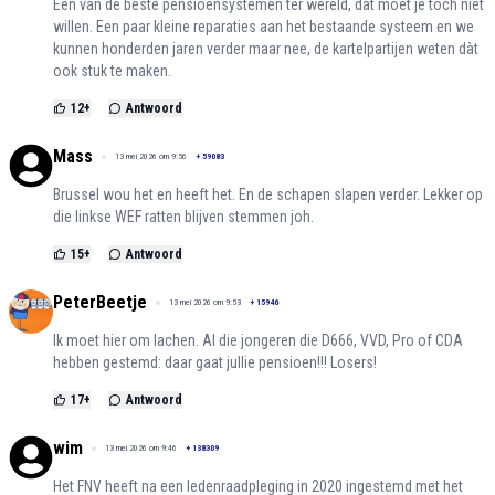
Een van de beste pensioensystemen ter wereld, dat moet je toch niet
willen. Een paar kleine reparaties aan het bestaande systeem en we
kunnen honderden jaren verder maar nee, de kartelpartijen weten dàt
ook stuk te maken.
12
+
Antwoord
Mass
13 mei 2026 om 9:56
+
59083
Brussel wou het en heeft het. En de schapen slapen verder. Lekker op
die linkse WEF ratten blijven stemmen joh.
15
+
Antwoord
PeterBeetje
13 mei 2026 om 9:53
+
15946
Ik moet hier om lachen. Al die jongeren die D666, VVD, Pro of CDA
hebben gestemd: daar gaat jullie pensioen!!! Losers!
17
+
Antwoord
wim
13 mei 2026 om 9:46
+
138309
Het FNV heeft na een ledenraadpleging in 2020 ingestemd met het