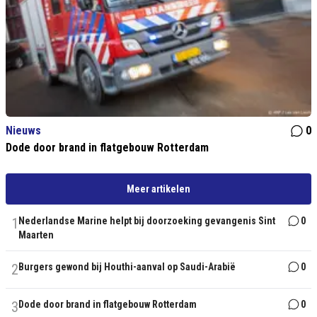
Nieuws
0
Dode door brand in flatgebouw Rotterdam
Meer artikelen
1
Nederlandse Marine helpt bij doorzoeking gevangenis Sint
0
Maarten
2
Burgers gewond bij Houthi-aanval op Saudi-Arabië
0
3
Dode door brand in flatgebouw Rotterdam
0