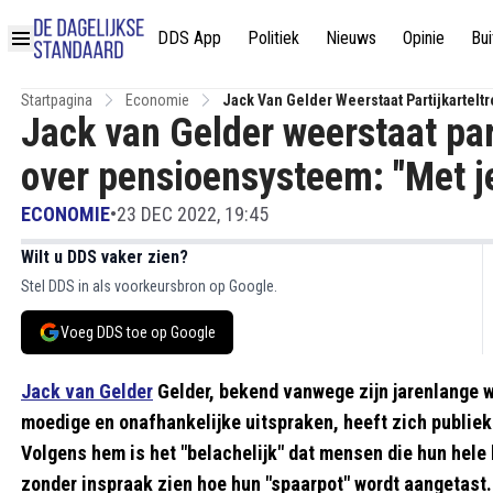
DDS App
Politiek
Nieuws
Opinie
Bui
Startpagina
Economie
Jack Van Gelder Weerstaat Partijkartel
Jack van Gelder weerstaat part
Familie!"
over pensioensysteem: "Met je
ECONOMIE
•
23 DEC 2022, 19:45
Wilt u DDS vaker zien?
Stel DDS in als voorkeursbron op Google.
Voeg DDS toe op Google
Jack van Gelder
Gelder, bekend vanwege zijn jarenlange 
moedige en onafhankelijke uitspraken, heeft zich publie
Volgens hem is het "belachelijk" dat mensen die hun hel
zonder inspraak zien hoe hun "spaarpot" wordt aangetast.