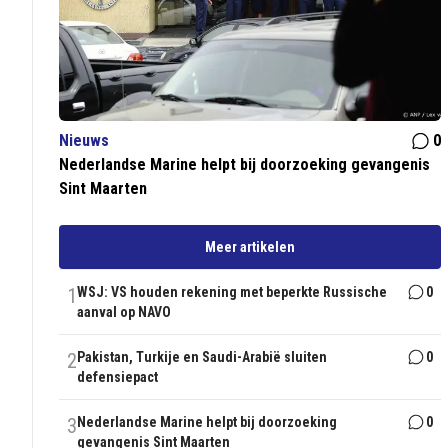
Nieuws
0
Nederlandse Marine helpt bij doorzoeking gevangenis
Sint Maarten
Meer artikelen
1
WSJ: VS houden rekening met beperkte Russische
0
aanval op NAVO
2
Pakistan, Turkije en Saudi-Arabië sluiten
0
defensiepact
3
Nederlandse Marine helpt bij doorzoeking
0
gevangenis Sint Maarten