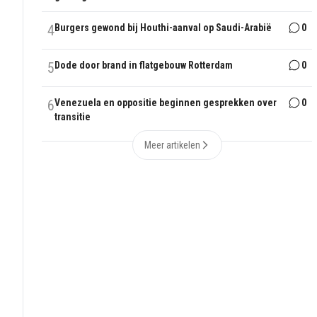
4
Burgers gewond bij Houthi-aanval op Saudi-Arabië
0
5
Dode door brand in flatgebouw Rotterdam
0
6
Venezuela en oppositie beginnen gesprekken over
0
transitie
Meer artikelen