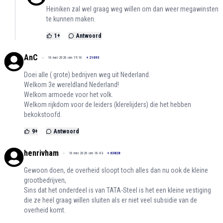
Heiniken zal wel graag weg willen om dan weer megawinsten
te kunnen maken.
1
+
Antwoord
AnC
16 mei 2026 om 19:16
+
21693
Doei alle ( grote) bedrijven weg uit Nederland.
Welkom 3e wereldland Nederland!
Welkom armoede voor het volk.
Welkom rijkdom voor de leiders (klerelijders) die het hebben
bekokstoofd.
9
+
Antwoord
henrivham
16 mei 2026 om 18:43
+
63828
Gewoon doen, de overheid sloopt toch alles dan nu ook de kleine
grootbedrijven,
Sins dat het onderdeel is van TATA-Steel is het een kleine vestiging
die ze heel graag willen sluiten als er niet veel subsidie van de
overheid komt.