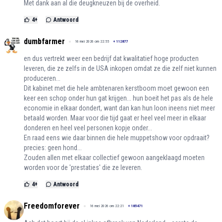
Met dank aan al die deugkneuzen bij de overheid.
4
+
Antwoord
dumbfarmer
16 mei 2026 om 22:55
+
112877
en dus vertrekt weer een bedrijf dat kwalitatief hoge producten
leveren, die ze zelfs in de USA inkopen omdat ze die zelf niet kunnen
produceren...
Dit kabinet met die hele ambtenaren kerstboom moet gewoon een
keer een schop onder hun gat krijgen... hun boeit het pas als de hele
economie in elkaar dondert, want dan kan hun loon ineens niet meer
betaald worden. Maar voor die tijd gaat er heel veel meer in elkaar
donderen en heel veel personen kopje onder...
En raad eens wie daar binnen die hele muppetshow voor opdraait?
precies: geen hond...
Zouden allen met elkaar collectief gewoon aangeklaagd moeten
worden voor de 'prestaties' die ze leveren.
4
+
Antwoord
Freedomforever
16 mei 2026 om 22:21
+
185471