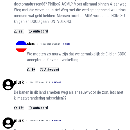
doctorandussen66? Philips? ASML? Moet allemaal binnen 4 jaar weg.
Weg met die vieze industrie! Weg met die werkgelegenheid waardoor
mensen wat geld hebben. Mensen moeten ARM worden en HONGER
krijgen en DOOD gaan. ONTVOLKING.
22
+
Antwoord
Siem
16 mei 2026 om 20:29
+
31386
We moeten zo murw zijn dat we gemakkelijk de E-id en CBDC
accepteren. Onze slavenketting.
3
+
Antwoord
plurk
16 mei 2026 om 15:15
+
149468
De banen in dit land smelten weg als sneeuw voor de zon. Iets met
klimaatverandering misschien??
17
+
Antwoord
plurk
16 mei 2026 om 15:07
+
149468