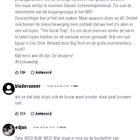
Om maar eentje te noemen Sander Schimmelpenninck. Zie ook de
advertentie van dit leugengroepje in het NRC.
Doorzichtiger kan je het niet maken. Maar waarom doen ze dit. Omdat
ook binnen de linkse beweging men ontdekt dat we met z'n allen in
een val lopen. "The Great Trap". En om deze mensen verder de val in
te laten lopen hebben ze dit namaak verzet gemaakt. Wat een vuil
figuur is Eric Smit. Betaald door Big Tech en de grote investeerders,
toch?
Kijk eens wie dit zijn. De deugers!
Afschuwelijk.
10
+
Antwoord
bladerunner
16 mei 2026 om 15:39
+
9869
als ze dat luky stopt ook de bouw want zonder staal gaat bouwen
niet
11
+
Antwoord
edjan
16 mei 2026 om 15:19
+
105131
Tata: WEG! KLM: WEG! Wat staat er nog op de bucketlist van