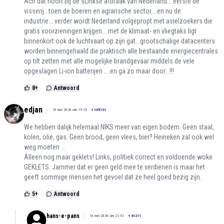
Ach dat hoort bij de sLinkse afbraak van Nederland....eerste de
visserij...toen de boeren en agrarische sector....en nu de
industrie....verder wordt Nederland volgepropt met asielzoekers die
gratis voorzieningen krijgen....met de klimaat- en vliegtaks ligt
binnenkort ook de luchtvaart op zijn gat...grootschalige datacenters
worden binnengehaald die praktisch alle bestaande energiecentrales
op tilt zetten met alle mogelijke brandgevaar middels de vele
opgeslagen Li-ion batterijen ....en ga zo maar door...!!!
8
+
Antwoord
edjan
16 mei 2026 om 19:25
+
105131
We hebben dalijk helemaal NIKS meer van eigen bodem. Geen staal,
kolen, olie, gas. Geen brood, geen vlees, bier? Heineken zal ook wel
weg moeten ...
Alleen nog maar geklets! Links, politiek correct en voldoende woke
GEKLETS. Jammer dat er geen geld mee te verdienen is maar het
geeft sommige mensen het gevoel dat ze heel goed bezig zijn.
5
+
Antwoord
hans-e-pans
16 mei 2026 om 21:51
+
41211