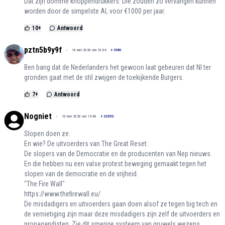
Dat zijn domme knoppendrukkers. Die zouden zo vervangen kunnen
worden door de simpelste AI, voor €1000 per jaar.
10
+
Antwoord
pztn5b9y9f
16 mei 2026 om 16:04
+
3981
Ben bang dat de Nederlanders het gewoon laat gebeuren dat Nl ter
gronden gaat met de stil zwijgen de toekijkende Burgers.
7
+
Antwoord
Nogniet
16 mei 2026 om 15:48
+
32593
Slopen doen ze.
En wie? De uitvoerders van The Great Reset.
De slopers van de Democratie en de producenten van Nep nieuws.
En die hebben nu een valse protest beweging gemaakt tegen het
slopen van de democratie en de vrijheid.
"The Fire Wall"
https://www.thefirewall.eu/
De misdadigers en uitvoerders gaan doen alsof ze tegen big tech en
de vernietiging zijn maar deze misdadigers zijn zelf de uitvoerders en
propagandisten. Zie dit smerige systeem van gruwels wezens.