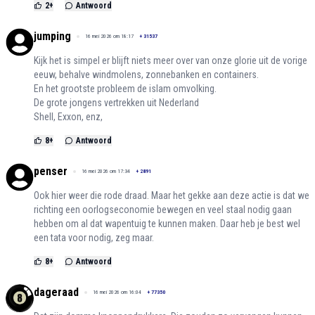
2
+
Antwoord
jumping
16 mei 2026 om 18:17
+
31537
Kijk het is simpel er blijft niets meer over van onze glorie uit de vorige
eeuw, behalve windmolens, zonnebanken en containers.
En het grootste probleem de islam omvolking.
De grote jongens vertrekken uit Nederland
Shell, Exxon, enz,
8
+
Antwoord
penser
16 mei 2026 om 17:34
+
2891
Ook hier weer die rode draad. Maar het gekke aan deze actie is dat we
richting een oorlogseconomie bewegen en veel staal nodig gaan
hebben om al dat wapentuig te kunnen maken. Daar heb je best wel
een tata voor nodig, zeg maar.
8
+
Antwoord
dageraad
16 mei 2026 om 16:04
+
77350