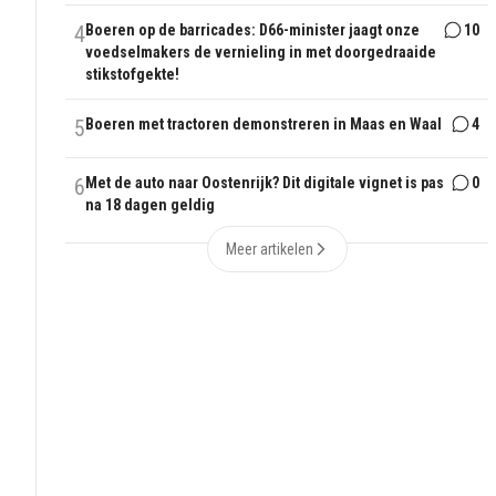
4
Boeren op de barricades: D66-minister jaagt onze
10
voedselmakers de vernieling in met doorgedraaide
stikstofgekte!
5
Boeren met tractoren demonstreren in Maas en Waal
4
6
Met de auto naar Oostenrijk? Dit digitale vignet is pas
0
na 18 dagen geldig
Meer artikelen