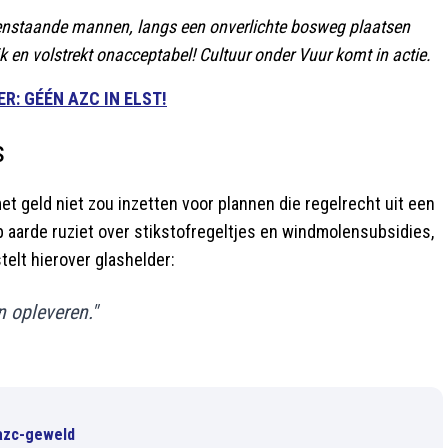
eenstaande mannen, langs een onverlichte bosweg plaatsen
jk en volstrekt onacceptabel! Cultuur onder Vuur komt in actie.
R: GÉÉN AZC IN ELST!
s
et geld niet zou inzetten voor plannen die regelrecht uit een
op aarde ruziet over stikstofregeltjes en windmolensubsidies,
telt hierover glashelder:
 opleveren."
 azc-geweld