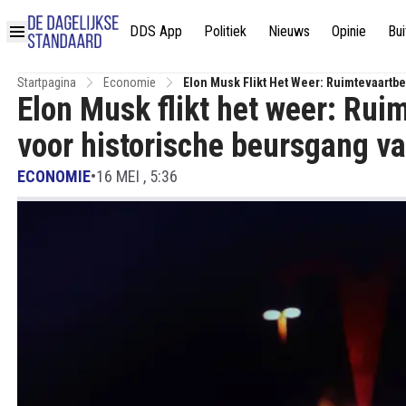
DDS App
Politiek
Nieuws
Opinie
Bui
Startpagina
Economie
Elon Musk Flikt Het Weer: Ruimtevaartbe
Elon Musk flikt het weer: Rui
voor historische beursgang van
ECONOMIE
•
16 MEI , 5:36