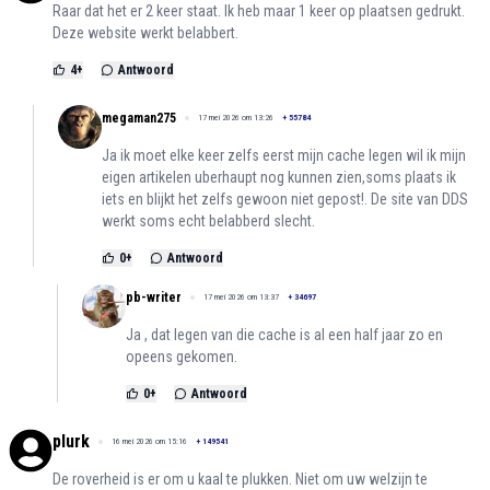
Raar dat het er 2 keer staat. Ik heb maar 1 keer op plaatsen gedrukt.
Deze website werkt belabbert.
4
+
Antwoord
megaman275
17 mei 2026 om 13:26
+
55784
Ja ik moet elke keer zelfs eerst mijn cache legen wil ik mijn
eigen artikelen uberhaupt nog kunnen zien,soms plaats ik
iets en blijkt het zelfs gewoon niet gepost!. De site van DDS
werkt soms echt belabberd slecht.
0
+
Antwoord
pb-writer
17 mei 2026 om 13:37
+
34697
Ja , dat legen van die cache is al een half jaar zo en
opeens gekomen.
0
+
Antwoord
plurk
16 mei 2026 om 15:16
+
149541
De roverheid is er om u kaal te plukken. Niet om uw welzijn te