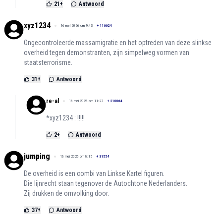
21
+
Antwoord
xyz1234
16 mei 2026 om 9:43
+
116624
Ongecontroleerde massamigratie en het optreden van deze slinkse
overheid tegen demonstranten, zijn simpelweg vormen van
staatsterrorisme.
31
+
Antwoord
re-al
16 mei 2026 om 11:27
+
210064
*xyz1234 : !!!!!
2
+
Antwoord
jumping
16 mei 2026 om 8:15
+
31554
De overheid is een combi van Linkse Kartel figuren.
Die lijnrecht staan tegenover de Autochtone Nederlanders.
Zij drukken de omvolking door.
37
+
Antwoord