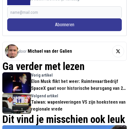
Abonneren
Michael van der Galien
door
Ga verder met lezen
Vorig artikel
Elon Musk flikt het weer: Ruimtevaartbedrijf
SpaceX gaat voor historische beursgang van 2
biljoen dollar!
Volgend artikel
Taiwan: wapenleveringen VS zijn hoeksteen van
regionale vrede
Dit vind je misschien ook leuk