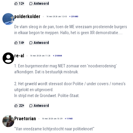
12
+
Antwoord
polderkolder
16 mei 2026 om 12:43
+
231683
De vlam sleog in de pan, toen de ME vreezaam prosterende burgers
in elkaar begon te meppen. Hallo, het is geen XR demonstratie.....
14
+
Antwoord
re-al
16 mei 2026 om 11:26
+
210064
1. Een burgemeester mag NIET zomaar een 'noodverodening'
afkondigen. Dat is bestuurlijk misbruik.
2. Het geweld wordt steevast door Politie / under covers / romeo's
uitgelokt en uitgevoerd.
In strijd met de Grondwet. Politie-Staat.
22
+
Antwoord
Praetorian
16 mei 2026 om 10:39
+
11965
"Van vreedzame lichtjestocht naar politieknoet"