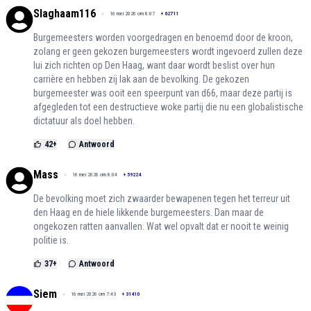
Slaghaam116
16 mei 2026 om 8:07
+
62711
Burgemeesters worden voorgedragen en benoemd door de kroon,
zolang er geen gekozen burgemeesters wordt ingevoerd zullen deze
lui zich richten op Den Haag, want daar wordt beslist over hun
carrière en hebben zij lak aan de bevolking. De gekozen
burgemeester was ooit een speerpunt van d66, maar deze partij is
afgegleden tot een destructieve woke partij die nu een globalistische
dictatuur als doel hebben.
42
+
Antwoord
Mass
16 mei 2026 om 8:04
+
59224
De bevolking moet zich zwaarder bewapenen tegen het terreur uit
den Haag en de hiele likkende burgemeesters. Dan maar de
ongekozen ratten aanvallen. Wat wel opvalt dat er nooit te weinig
politie is.
37
+
Antwoord
Siem
16 mei 2026 om 7:43
+
31410