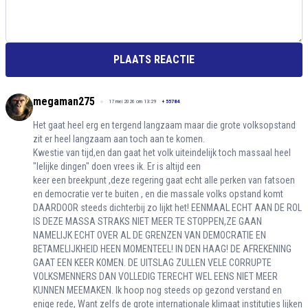
PLAATS REACTIE
megaman275
17 mei 2026 om 13:29
+
55784
Het gaat heel erg en tergend langzaam maar die grote volksopstand
zit er heel langzaam aan toch aan te komen.
Kwestie van tijd,en dan gaat het volk uiteindelijk toch massaal heel
"lelijke dingen" doen vrees ik. Er is altijd een
keer een breekpunt ,deze regering gaat echt alle perken van fatsoen
en democratie ver te buiten , en die massale volks opstand komt
DAARDOOR steeds dichterbij zo lijkt het! EENMAAL ECHT AAN DE ROL
IS DEZE MASSA STRAKS NIET MEER TE STOPPEN,ZE GAAN
NAMELIJK ECHT OVER AL DE GRENZEN VAN DEMOCRATIE EN
BETAMELIJKHEID HEEN MOMENTEEL! IN DEN HAAG! DE AFREKENING
GAAT EEN KEER KOMEN. DE UITSLAG ZULLEN VELE CORRUPTE
VOLKSMENNERS DAN VOLLEDIG TERECHT WEL EENS NIET MEER
KUNNEN MEEMAKEN. Ik hoop nog steeds op gezond verstand en
enige rede, Want zelfs de grote internationale klimaat instituties lijken