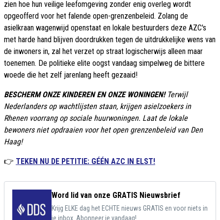
zien hoe hun veilige leefomgeving zonder enig overleg wordt
opgeofferd voor het falende open-grenzenbeleid. Zolang de
asielkraan wagenwijd openstaat en lokale bestuurders deze AZC's
met harde hand blijven doordrukken tegen de uitdrukkelijke wens van
de inwoners in, zal het verzet op straat logischerwijs alleen maar
toenemen. De politieke elite oogst vandaag simpelweg de bittere
woede die het zelf jarenlang heeft gezaaid!
BESCHERM ONZE KINDEREN EN ONZE WONINGEN!
Terwijl
Nederlanders op wachtlijsten staan, krijgen asielzoekers in
Rhenen voorrang op sociale huurwoningen. Laat de lokale
bewoners niet opdraaien voor het open grenzenbeleid van Den
Haag!
👉
TEKEN NU DE PETITIE: GÉÉN AZC IN ELST!
Word lid van onze GRATIS Nieuwsbrief
Krijg ELKE dag het ECHTE nieuws GRATIS en voor niets in
je inbox. Abonneer je vandaag!