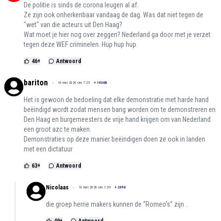
De politie is sinds de corona leugen al af.
Ze zijn ook onherkenbaar vandaag de dag. Was dat niet tegen de
"wet" van die acteurs uit Den Haag?
Wat moet je hier nog over zeggen? Nederland ga door met je verzet
tegen deze WEF criminelen. Hup hup hup.
46
+
Antwoord
bariton
16 mei 2026 om 7:25
+
10348
Het is gewoon de bedoeling dat elke demonstratie met harde hand
beëindigd wordt zodat mensen bang worden om te demonstreren en
Den Haag en burgemeesters de vrije hand krijgen om van Nederland
een groot azc te maken.
Demonstraties op deze manier beëindigen doen ze ook in landen
met een dictatuur
63
+
Antwoord
Nicolaas
16 mei 2026 om 7:39
+
2094
die groep herrie makers kunnen de “Romeo’s” zijn .