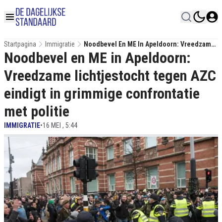
Startpagina
Immigratie
Noodbevel En ME In Apeldoorn: Vreedzame
Noodbevel en ME in Apeldoorn:
Lichtjestocht Tegen AZC Eindigt In
Grimmige Confrontatie Met Politie
Vreedzame lichtjestocht tegen AZC
eindigt in grimmige confrontatie
met politie
IMMIGRATIE
•
16 MEI , 5:44