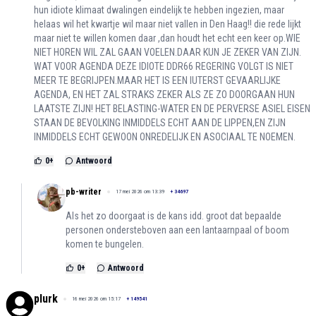
hun idiote klimaat dwalingen eindelijk te hebben ingezien, maar
helaas wil het kwartje wil maar niet vallen in Den Haag!! die rede lijkt
maar niet te willen komen daar ,dan houdt het echt een keer op.WIE
NIET HOREN WIL ZAL GAAN VOELEN.DAAR KUN JE ZEKER VAN ZIJN.
WAT VOOR AGENDA DEZE IDIOTE DDR66 REGERING VOLGT IS NIET
MEER TE BEGRIJPEN.MAAR HET IS EEN IUTERST GEVAARLIJKE
AGENDA, EN HET ZAL STRAKS ZEKER ALS ZE ZO DOORGAAN HUN
LAATSTE ZIJN! HET BELASTING-WATER EN DE PERVERSE ASIEL EISEN
STAAN DE BEVOLKING INMIDDELS ECHT AAN DE LIPPEN,EN ZIJN
INMIDDELS ECHT GEWOON ONREDELIJK EN ASOCIAAL TE NOEMEN.
0
+
Antwoord
pb-writer
17 mei 2026 om 13:39
+
34697
Als het zo doorgaat is de kans idd. groot dat bepaalde
personen ondersteboven aan een lantaarnpaal of boom
komen te bungelen.
0
+
Antwoord
plurk
16 mei 2026 om 15:17
+
149541