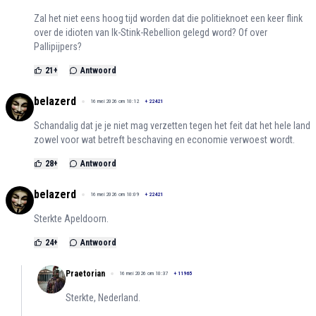
Zal het niet eens hoog tijd worden dat die politieknoet een keer flink
over de idioten van Ik-Stink-Rebellion gelegd word? Of over
Pallipijpers?
21
+
Antwoord
belazerd
16 mei 2026 om 10:12
+
22421
Schandalig dat je je niet mag verzetten tegen het feit dat het hele land
zowel voor wat betreft beschaving en economie verwoest wordt.
28
+
Antwoord
belazerd
16 mei 2026 om 10:09
+
22421
Sterkte Apeldoorn.
24
+
Antwoord
Praetorian
16 mei 2026 om 10:37
+
11965
Sterkte, Nederland.