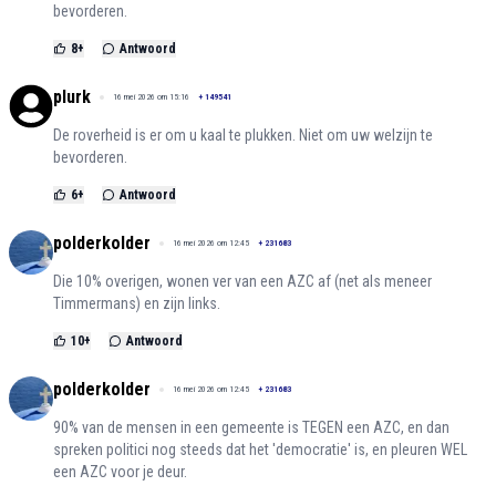
bevorderen.
8
+
Antwoord
plurk
16 mei 2026 om 15:16
+
149541
De roverheid is er om u kaal te plukken. Niet om uw welzijn te
bevorderen.
6
+
Antwoord
polderkolder
16 mei 2026 om 12:45
+
231683
Die 10% overigen, wonen ver van een AZC af (net als meneer
Timmermans) en zijn links.
10
+
Antwoord
polderkolder
16 mei 2026 om 12:45
+
231683
90% van de mensen in een gemeente is TEGEN een AZC, en dan
spreken politici nog steeds dat het 'democratie' is, en pleuren WEL
een AZC voor je deur.