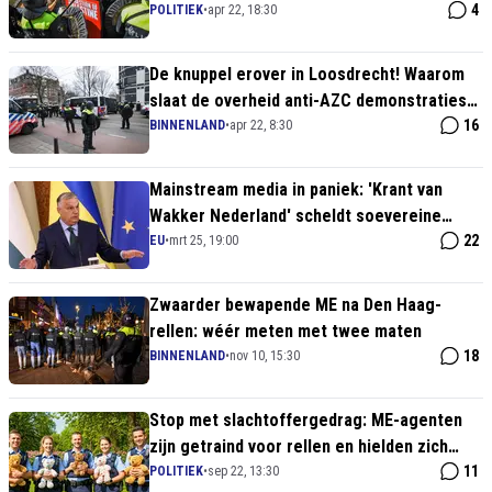
een paar tikken geven” – storm van
4
POLITIEK
•
apr 22, 18:30
verontwaardiging verwacht
De knuppel erover in Loosdrecht! Waarom
slaat de overheid anti-AZC demonstraties
wél genadeloos neer?
16
BINNENLAND
•
apr 22, 8:30
Mainstream media in paniek: 'Krant van
Wakker Nederland' scheldt soevereine
leider Orbán uit voor charlatan
22
EU
•
mrt 25, 19:00
Zwaarder bewapende ME na Den Haag-
rellen: wéér meten met twee maten
18
BINNENLAND
•
nov 10, 15:30
Stop met slachtoffergedrag: ME-agenten
zijn getraind voor rellen en hielden zich
uitstekend staande
11
POLITIEK
•
sep 22, 13:30