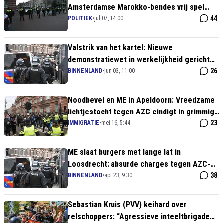
Amsterdamse Marokko-bendes vrij spel
krijgen, maar boeren wél hard worden
44
POLITIEK
•
jul 07, 14:00
aangepakt
Valstrik van het kartel: Nieuwe
demonstratiewet in werkelijkheid gericht
tegen rechtse asielprotesten
26
BINNENLAND
•
jun 03, 11:00
Noodbevel en ME in Apeldoorn: Vreedzame
lichtjestocht tegen AZC eindigt in grimmige
confrontatie met politie
23
IMMIGRATIE
•
mei 16, 5:44
ME slaat burgers met lange lat in
Loosdrecht: absurde charges tegen AZC-
protest – beelden schokken Nederland
38
BINNENLAND
•
apr 23, 9:30
Sebastian Kruis (PVV) keihard over
relschoppers: “Agressieve inteeltbrigade