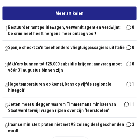
Meer artikelen
1
Bestuurder ramt politiewagen, verwondt agent en verdwijnt:
0
De crimineel heeft nergens meer ontzag voor!
2
Spanje checkt zo'n tweehonderd vliegtuigpassagiers uit Italië
0
3
Mkb’ers kunnen tot €25.000 subsidie krijgen: aanvraag moet
0
vóór 31 augustus binnen zijn
4
Hoge temperaturen op komst, kans op vijfde regionale
1
hittegolf
5
Jetten moet uitleggen waarom Timmermans minister van
11
Staat werd terwijl vragen rijzen over zijn ‘leerstoelen’
6
Iraanse minister: praten niet met VS zolang deal geschonden
3
wordt