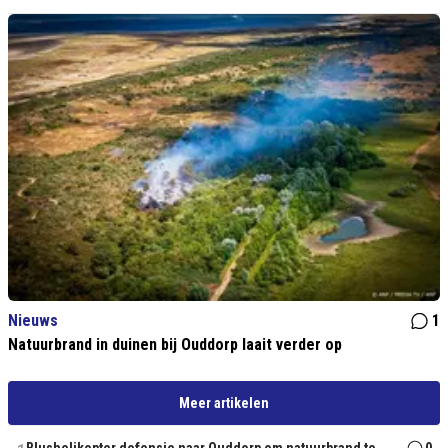
Nieuws
1
Natuurbrand in duinen bij Ouddorp laait verder op
Meer artikelen