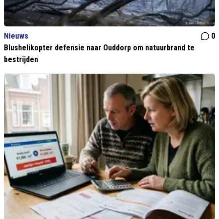
Nieuws
0
Blushelikopter defensie naar Ouddorp om natuurbrand te
bestrijden