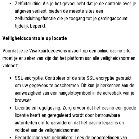
Zelfuitsluiting: Als je het gevoel hebt dat je de controle over je
uitgaven verliest, bieden de meeste sites een
zelfuitsluitingsfunctie die je toegang tot je gamingaccount
tijdelijk beperkt.
Veiligheidscontrole op locatie
Voordat je je Visa kaartgegevens invoert op een online casino site,
moet je er zeker van zijn dat het platform aan alle veiligheidsnormen
voldoet:
SSL-encryptie: Controleer of de site SSL-encryptie gebruikt
om uw gegevens te beschermen. Dit kun je herkennen aan de
aanwezigheid van een hangslotsymbool in de adresbalk van je
browser.
Licentie en regelgeving: Zorg ervoor dat het casino een goede
licentie heeft en gereguleerd wordt door betrouwbare
autoriteiten om te garanderen dat het casino legaal is en
voldoet aan de veiligheidsnormen.
Beoordelingen van gebruikers: Lees de beoordelingen van