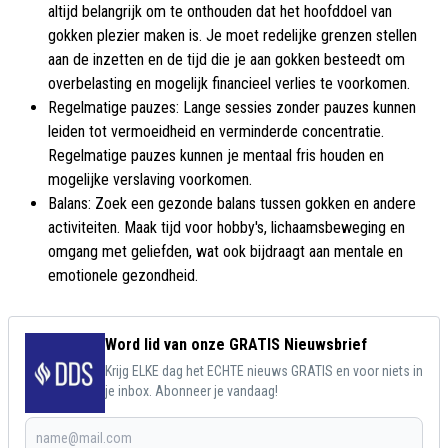
altijd belangrijk om te onthouden dat het hoofddoel van
gokken plezier maken is. Je moet redelijke grenzen stellen
aan de inzetten en de tijd die je aan gokken besteedt om
overbelasting en mogelijk financieel verlies te voorkomen.
Regelmatige pauzes: Lange sessies zonder pauzes kunnen
leiden tot vermoeidheid en verminderde concentratie.
Regelmatige pauzes kunnen je mentaal fris houden en
mogelijke verslaving voorkomen.
Balans: Zoek een gezonde balans tussen gokken en andere
activiteiten. Maak tijd voor hobby's, lichaamsbeweging en
omgang met geliefden, wat ook bijdraagt aan mentale en
emotionele gezondheid.
Word lid van onze GRATIS Nieuwsbrief
Krijg ELKE dag het ECHTE nieuws GRATIS en voor niets in
je inbox. Abonneer je vandaag!