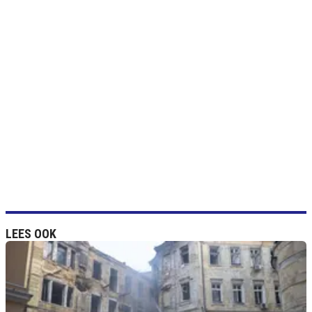
LEES OOK