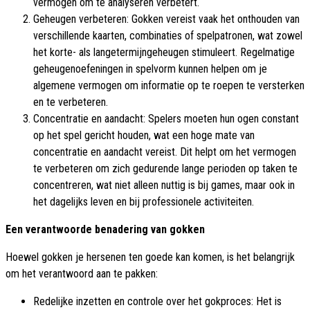
vermogen om te analyseren verbetert.
Geheugen verbeteren: Gokken vereist vaak het onthouden van
verschillende kaarten, combinaties of spelpatronen, wat zowel
het korte- als langetermijngeheugen stimuleert. Regelmatige
geheugenoefeningen in spelvorm kunnen helpen om je
algemene vermogen om informatie op te roepen te versterken
en te verbeteren.
Concentratie en aandacht: Spelers moeten hun ogen constant
op het spel gericht houden, wat een hoge mate van
concentratie en aandacht vereist. Dit helpt om het vermogen
te verbeteren om zich gedurende lange perioden op taken te
concentreren, wat niet alleen nuttig is bij games, maar ook in
het dagelijks leven en bij professionele activiteiten.
Een verantwoorde benadering van gokken
Hoewel gokken je hersenen ten goede kan komen, is het belangrijk
om het verantwoord aan te pakken:
Redelijke inzetten en controle over het gokproces: Het is