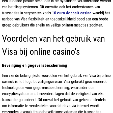
een leidende positie behouden in de dynamisch veranderende wereld
van betalingssystemen. Dit omvatte ook het ondersteunen van
transacties in segmenten zoals
10 euro deposit casino
waarbij het
aanbod van Visa flexibiliteit en toegankelijkheid bood aan een brede
groep gebruikers die snelle en veilige onlinetransacties zochten.
Voordelen van het gebruik van
Visa bij online casino's
Beveiliging en gegevensbescherming
Een van de belangrijkste voordelen van het gebruik van Visa bij online
casino's is het hoge beveiligingsniveau. Visa gebruikt geavanceerde
technologieën voor gegevensbescherming, waaronder een
encryptiesysteem met meerdere lagen dat de veiligheid van elke
transactie garandeert. Dit omvat het gebruik van geheime sleutels
om informatie te versleutelen voordat deze via internet wordt
verzonden, evenals fraudebeveiligingssystemen die transacties