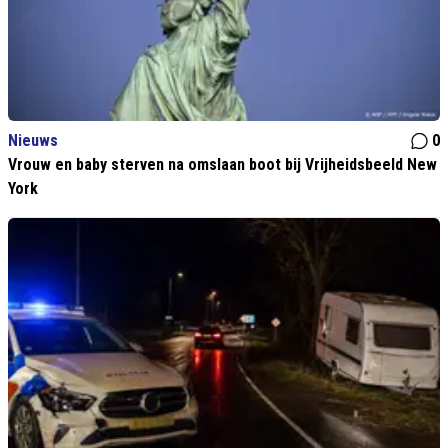
Nieuws
0
Vrouw en baby sterven na omslaan boot bij Vrijheidsbeeld New
York