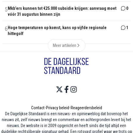
5
Mkb’ers kunnen tot €25.000 subsidie krijgen: aanvraag moet
0
vóór 31 augustus binnen zijn
6
Hoge temperaturen op komst, kans op vijfde regionale
1
hittegolf
Meer artikelen
Contact
•
Privacy beleid
•
Reageerdersbeleid
De Dagelijkse Standaard is een nieuws- en opinieweblog dat bovenop het
nieuws zit, zelf nieuws brengt en commentaar en achtergronden levert bij het
nieuws. De website is in 2009 opgericht en heeft sinds die tijd altijd een
duidelijke rechtsliberale signatuur gehad. Een rotsvast profiel waar we trots op