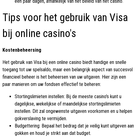
een paar dagen, afhankelijk van het beleid van het casino.
Tips voor het gebruik van Visa
bij online casino's
Kostenbeheersing
Het gebruik van Visa bij een online casino biedt handige en snelle
toegang tot uw spelsaldo, maar een belangrijk aspect van succesvol
financieel beheer is het beheersen van uw uitgaven. Hier zijn een
paar manieren om uw fondsen effectief te beheren:
Stortingslimieten instellen: Bij de meeste casino's kunt u
dagelijkse, wekelijkse of maandelijkse stortingslimieten
instellen. Dit zal ongewenste uitgaven voorkomen en u helpen
gokverslaving te vermijden.
Budgettering: Bepaal het bedrag dat je veilig kunt uitgeven aan
gokken en houd je strikt aan dat budget.