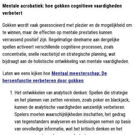
Mentale acrobatiek: hoe gokken cognitieve vaardigheden
verbetert
Gokken wordt vaak geassocieerd met plezier en de mogelijkheid om
te winnen, maar de effecten op mentale prestaties kunnen
verrassend positief zijn. Regelmatige deelname aan dergelijke
spellen activeert verschillende cognitieve processen, zoals
concentratie, snelle reactietijd en strategische planning, wat
bijdraagt aan de holistische ontwikkeling van mentale vaardigheden.
Laten we eens kijken hoe
Mentaal meesterschap: De
hersenfunctie verbeteren door gokken
:
Het ontwikkelen van analytisch denken: Spellen die strategie
en het plannen van zetten vereisen, zoals poker en blackjack,
kunnen de analytische vaardigheden aanzienlijk verbeteren.
Spelers moeten waarschijnlijkheden inschatten, het gedrag
van tegenstanders analyseren en beslissingen nemen op basis
van onvolledige informatie, wat het kritisch denken en het