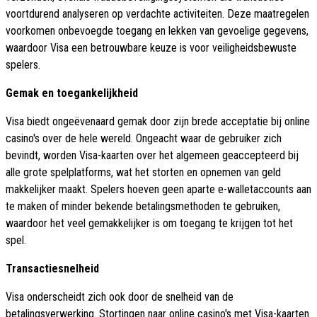
voortdurend analyseren op verdachte activiteiten. Deze maatregelen
voorkomen onbevoegde toegang en lekken van gevoelige gegevens,
waardoor Visa een betrouwbare keuze is voor veiligheidsbewuste
spelers.
Gemak en toegankelijkheid
Visa biedt ongeëvenaard gemak door zijn brede acceptatie bij online
casino's over de hele wereld. Ongeacht waar de gebruiker zich
bevindt, worden Visa-kaarten over het algemeen geaccepteerd bij
alle grote spelplatforms, wat het storten en opnemen van geld
makkelijker maakt. Spelers hoeven geen aparte e-walletaccounts aan
te maken of minder bekende betalingsmethoden te gebruiken,
waardoor het veel gemakkelijker is om toegang te krijgen tot het
spel.
Transactiesnelheid
Visa onderscheidt zich ook door de snelheid van de
betalingsverwerking. Stortingen naar online casino's met Visa-kaarten