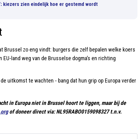
r’: kiezers zien eindelijk hoe er gestemd wordt
t
at Brussel zo eng vindt: burgers die zelf bepalen welke koers
een EU-land weg van de Brusselse dogma’s en richting
p de uitkomst te wachten - bang dat hun grip op Europa verder
ht in Europa niet in Brussel hoort te liggen, maar bij de
.org
of doneer direct via: NL95RABO0159098327 t.n.v.