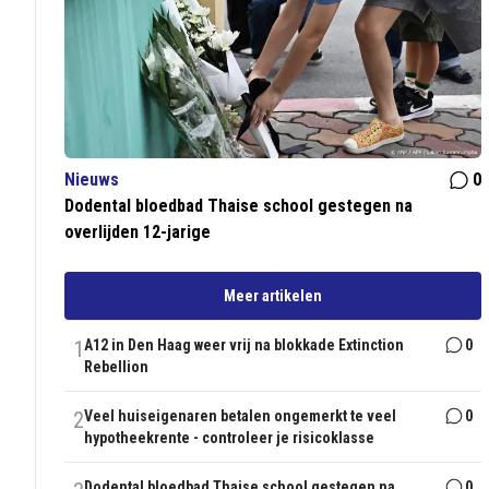
Nieuws
0
Dodental bloedbad Thaise school gestegen na
overlijden 12-jarige
Meer artikelen
1
A12 in Den Haag weer vrij na blokkade Extinction
0
Rebellion
2
Veel huiseigenaren betalen ongemerkt te veel
0
hypotheekrente - controleer je risicoklasse
Dodental bloedbad Thaise school gestegen na
0