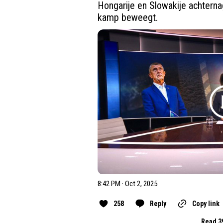
Hongarije en Slowakije achternag
kamp beweegt.
8:42 PM · Oct 2, 2025
258
Reply
Copy link
Read 3