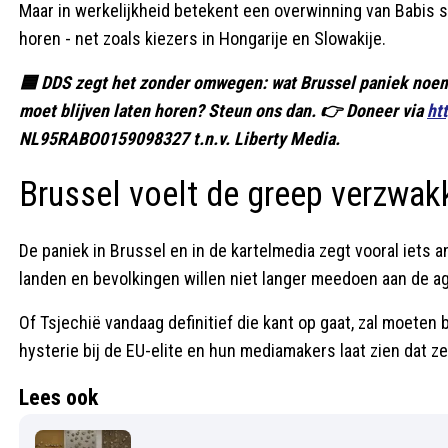
Maar in werkelijkheid betekent een overwinning van Babis s
horen - net zoals kiezers in Hongarije en Slowakije.
🟦 DDS zegt het zonder omwegen: wat Brussel paniek noemt, 
moet blijven laten horen? Steun ons dan. 👉 Doneer via
ht
NL95RABO0159098327 t.n.v. Liberty Media.
Brussel voelt de greep verzwak
De paniek in Brussel en in de kartelmedia zegt vooral iets 
landen en bevolkingen willen niet langer meedoen aan de a
Of Tsjechië vandaag definitief die kant op gaat, zal moeten b
hysterie bij de EU-elite en hun mediamakers laat zien dat z
Lees ook