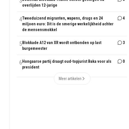
3
overlijden 12-jarige
4
Tweeduizend migranten, wapens, drugs en 24
4
miljoen euro: Dit is de smerige werkelijkheid achter
de mensensmokkel
5
Blokkade A12 van XR wordt ontbonden op last
3
burgemeester
6
Hongaarse partij draagt oud-topjurist Baka voor als
0
president
Meer artikelen