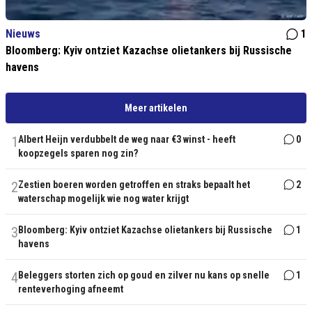
Nieuws
1
Bloomberg: Kyiv ontziet Kazachse olietankers bij Russische
havens
Meer artikelen
1
Albert Heijn verdubbelt de weg naar €3 winst - heeft
0
koopzegels sparen nog zin?
2
Zestien boeren worden getroffen en straks bepaalt het
2
waterschap mogelijk wie nog water krijgt
3
Bloomberg: Kyiv ontziet Kazachse olietankers bij Russische
1
havens
4
Beleggers storten zich op goud en zilver nu kans op snelle
1
renteverhoging afneemt