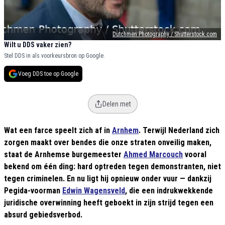
Dutchmen Photography / Shutterstock.com
Wilt u DDS vaker zien?
Stel DDS in als voorkeursbron op Google.
Voeg DDS toe op Google
Delen met
Wat een farce speelt zich af in
Arnhem
. Terwijl Nederland zich
zorgen maakt over bendes die onze straten onveilig maken,
staat de Arnhemse burgemeester
Ahmed Marcouch
vooral
bekend om één ding: hard optreden tegen demonstranten, niet
tegen criminelen. En nu ligt hij opnieuw onder vuur — dankzij
Pegida-voorman
Edwin Wagensveld
, die een indrukwekkende
juridische overwinning heeft geboekt in zijn strijd tegen een
absurd gebiedsverbod.