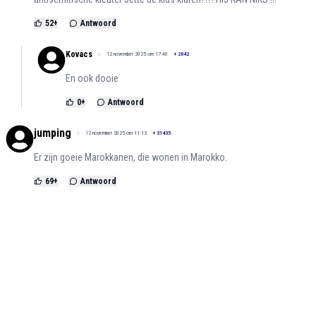
52
+
Antwoord
Kovacs
12 november 2025 om 17:40
+
2042
En ook dooie
0
+
Antwoord
jumping
12 november 2025 om 11:13
+
31435
Er zijn goeie Marokkanen, die wonen in Marokko.
69
+
Antwoord