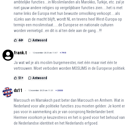
ambtelijke functies....in Moslimlanden als Marokko, Turkije, etc. zal je
niet gauw andere religies op vergelijkbare functies zien.....het is met
name links die Europa met hun bewuste omvolking verkoopt.....als
sLinks aan de macht blijft, wordt NL en tevens heel West-Europa op
termijn een moslimstaat......de Europese en nationale culturen
worden vernietigd...en dit is al ten dele aan de gang....!!!
44
+
Antwoord
frank.t
12 november 2025 om 11:47
+
7915
Ja wat wil je als moslim burgemeester, niet één maar niet één te
vertrouwen. Moet verboden worden MOSLIMS in de Europese politiek.
51
+
Antwoord
dx11
12 november 2025 om 11:31
+
23333
Marcouch en Marrakech past beter dan Marcouch en Arnhem. Wat in
Nederland voor alle politieke functies zou moeten gelden: Je komt er
pas voor in aanmerking als je van oorsprong Nederlander bent.
Hiermee voorkom je keuzestress en het is goed voor het behoud van
de Nederlandse identiteit en het Nederlands erfgoed.