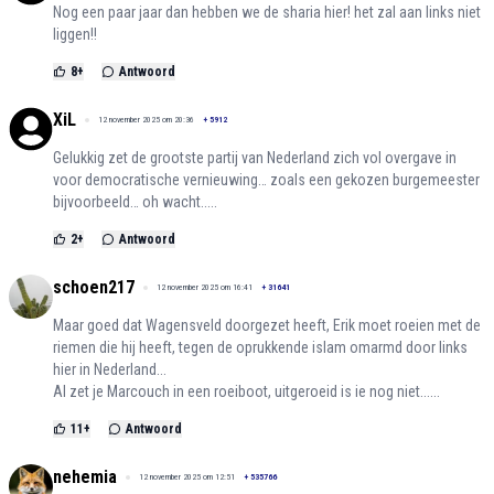
Nog een paar jaar dan hebben we de sharia hier! het zal aan links niet
liggen!!
8
+
Antwoord
XiL
12 november 2025 om 20:36
+
5912
Gelukkig zet de grootste partij van Nederland zich vol overgave in
voor democratische vernieuwing… zoals een gekozen burgemeester
bijvoorbeeld… oh wacht.....
2
+
Antwoord
schoen217
12 november 2025 om 16:41
+
31641
Maar goed dat Wagensveld doorgezet heeft, Erik moet roeien met de
riemen die hij heeft, tegen de oprukkende islam omarmd door links
hier in Nederland...
Al zet je Marcouch in een roeiboot, uitgeroeid is ie nog niet......
11
+
Antwoord
nehemia
12 november 2025 om 12:51
+
535766