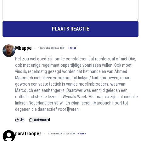
PLAATS REACTIE
Mbappe
13 november 2025 om 10:31
+
93120
Het zou wel goed zijn om te constateren dat rechters, al of niet D66,
ook met enige regelmaat onpartijdige vonnissen vellen. Ook moet,
vind ik, regelmatig gezegd worden dat het handelen van Ahmed
Marcouch niet alleen voortkomt uit linkse / kartelmotieven, maar
gewoon een vaste tactiek is van de moslimbroeders, waarvan
Marcouch een aanhanger is. Daarover was een tijd geleden een
onthullend stuk te lezen in Wynia's Week. Het mag zo zijn dat niet alle
linksen Nederland per se willen islamiseren; Marcouch hoort tot
degenen die daar actief voor ijveren.
4
+
Antwoord
paratrooper
12 november 2025 om 21:20
+
20105