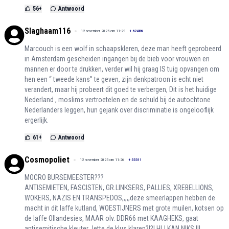
56
+
Antwoord
Slaghaam116
12 november 2025 om 11:29
+
62486
Marcouch is een wolf in schaapskleren, deze man heeft geprobeerd
in Amsterdam gescheiden ingangen bij de bieb voor vrouwen en
mannen er door te drukken, verder wil hij graag IS tuig opvangen om
hen een “ tweede kans” te geven, zijn denkpatroon is echt niet
verandert, maar hij probeert dit goed te verbergen, Dit is het huidige
Nederland , moslims vertroetelen en de schuld bij de autochtone
Nederlanders leggen, hun gejank over discriminatie is ongelooflijk
ergerlijk.
61
+
Antwoord
Cosmopoliet
12 november 2025 om 11:26
+
55311
MOCRO BURSEMEESTER???
ANTISEMIETEN, FASCISTEN, GR.LINKSERS, PALLIES, XREBELLIONS,
WOKERS, NAZIS EN TRANSPEDOS,,,,,deze smeerlappen hebben de
macht in dit laffe kutland, WOESTIJNERS met grote muilen, kotsen op
de laffe Ollandesies, MAAR olv. DDR66 met KAAGHEKS, gaat
antisemitische kleuter Jette de klus klaren?!?! HIJ KAN NIKS !!!