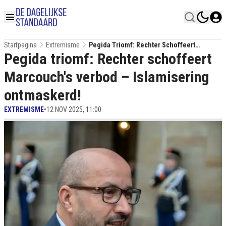
Startpagina
Extremisme
Pegida Triomf: Rechter Schoffeert
Pegida triomf: Rechter schoffeert
Marcouch's Verbod – Islamisering
Ontmaskerd!
Marcouch's verbod – Islamisering
ontmaskerd!
EXTREMISME
•
12 NOV 2025, 11:00