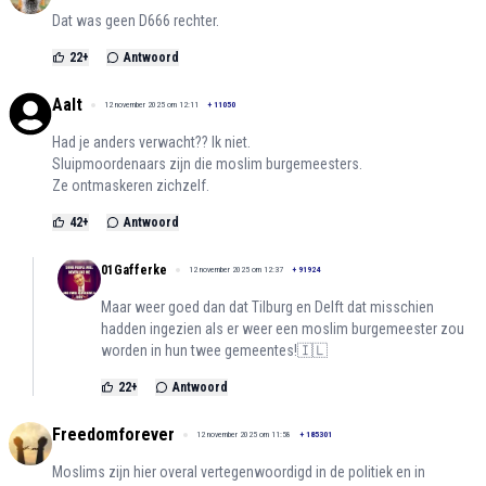
Dat was geen D666 rechter.
22
+
Antwoord
Aalt
12 november 2025 om 12:11
+
11050
Had je anders verwacht?? Ik niet.
Sluipmoordenaars zijn die moslim burgemeesters.
Ze ontmaskeren zichzelf.
42
+
Antwoord
01Gafferke
12 november 2025 om 12:37
+
91924
Maar weer goed dan dat Tilburg en Delft dat misschien
hadden ingezien als er weer een moslim burgemeester zou
worden in hun twee gemeentes!🇮🇱
22
+
Antwoord
Freedomforever
12 november 2025 om 11:58
+
185301
Moslims zijn hier overal vertegenwoordigd in de politiek en in