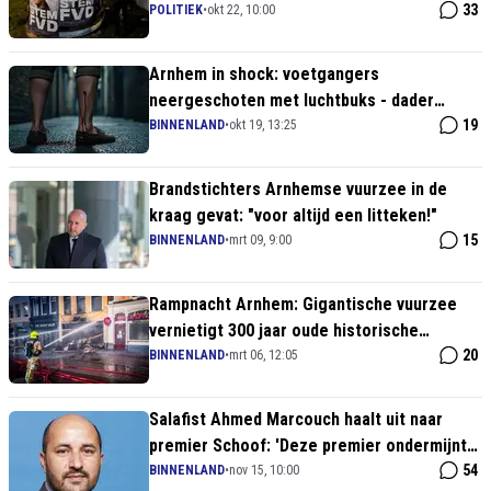
33
POLITIEK
•
okt 22, 10:00
Arnhem in shock: voetgangers
neergeschoten met luchtbuks - dader
spoorloos
19
BINNENLAND
•
okt 19, 13:25
Brandstichters Arnhemse vuurzee in de
kraag gevat: "voor altijd een litteken!"
15
BINNENLAND
•
mrt 09, 9:00
Rampnacht Arnhem: Gigantische vuurzee
vernietigt 300 jaar oude historische
binnenstad
20
BINNENLAND
•
mrt 06, 12:05
Salafist Ahmed Marcouch haalt uit naar
premier Schoof: 'Deze premier ondermijnt
de rechtsorde'
54
BINNENLAND
•
nov 15, 10:00