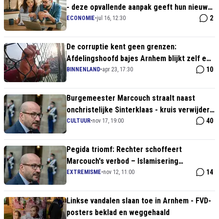
- deze opvallende aanpak geeft hun nieuw
perspectief
2
ECONOMIE
•
jul 16, 12:30
De corruptie kent geen grenzen:
Afdelingshoofd bajes Arnhem blijkt zelf een
gewetenloze drugssmokkelaar
10
BINNENLAND
•
apr 23, 17:30
Burgemeester Marcouch straalt naast
onchristelijke Sinterklaas - kruis verwijderd
van mijter
40
CULTUUR
•
nov 17, 19:00
Pegida triomf: Rechter schoffeert
Marcouch's verbod – Islamisering
ontmaskerd!
14
EXTREMISME
•
nov 12, 11:00
Linkse vandalen slaan toe in Arnhem - FVD-
posters beklad en weggehaald