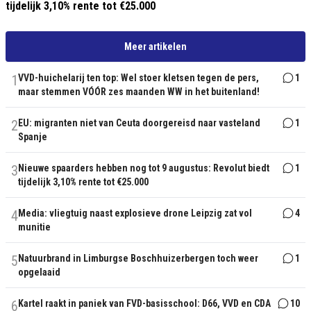
tijdelijk 3,10% rente tot €25.000
Meer artikelen
1
VVD-huichelarij ten top: Wel stoer kletsen tegen de pers,
1
maar stemmen VÓÓR zes maanden WW in het buitenland!
2
EU: migranten niet van Ceuta doorgereisd naar vasteland
1
Spanje
3
Nieuwe spaarders hebben nog tot 9 augustus: Revolut biedt
1
tijdelijk 3,10% rente tot €25.000
4
Media: vliegtuig naast explosieve drone Leipzig zat vol
4
munitie
5
Natuurbrand in Limburgse Boschhuizerbergen toch weer
1
opgelaaid
6
Kartel raakt in paniek van FVD-basisschool: D66, VVD en CDA
10