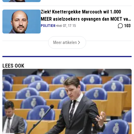
Ziek! Knettergekke Marcouch wil 1.000
MEER asielzoekers opvangen dan MOET van
de Spreidingswet
103
POLITIEK
•
mei 07, 17:15
Meer artikelen
LEES OOK