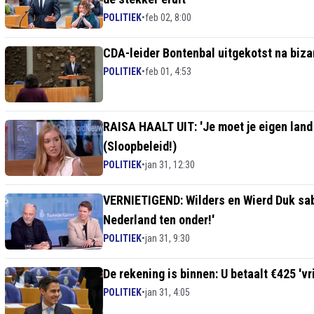
POLITIEK
•
feb 02, 8:00
CDA-leider Bontenbal uitgekotst na bizar
POLITIEK
•
feb 01, 4:53
RAISA HAALT UIT: 'Je moet je eigen lan
(Sloopbeleid!)
POLITIEK
•
jan 31, 12:30
VERNIETIGEND: Wilders en Wierd Duk sabe
Nederland ten onder!'
POLITIEK
•
jan 31, 9:30
De rekening is binnen: U betaalt €425 'v
POLITIEK
•
jan 31, 4:05