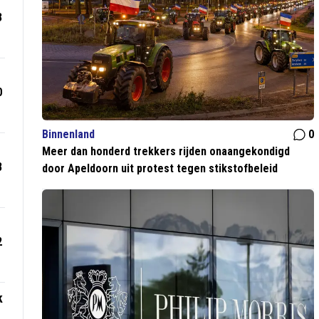
3
0
Binnenland
0
Meer dan honderd trekkers rijden onaangekondigd
8
door Apeldoorn uit protest tegen stikstofbeleid
2
k