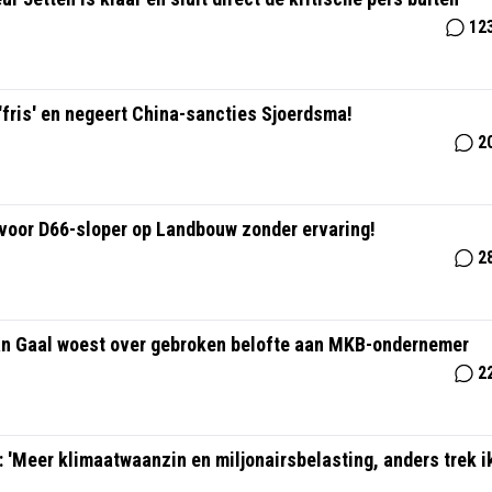
12
ris' en negeert China-sancties Sjoerdsma!
2
voor D66-sloper op Landbouw zonder ervaring!
2
an Gaal woest over gebroken belofte aan MKB-ondernemer
2
: 'Meer klimaatwaanzin en miljonairsbelasting, anders trek i