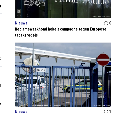
0
Nieuws
0
1
Reclamewaakhond hekelt campagne tegen Europese
tabaksregels
5
4
7
Nieuws
1