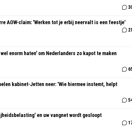
3
re AOW-claim: 'Werken tot je erbij neervalt is een feestje'
2
d wel enorm haten' om Nederlanders zo kapot te maken
6
len kabinet-Jetten neer: 'Wie hiermee instemt, helpt
5
rijheidsbelasting' en uw vangnet wordt gesloopt
1