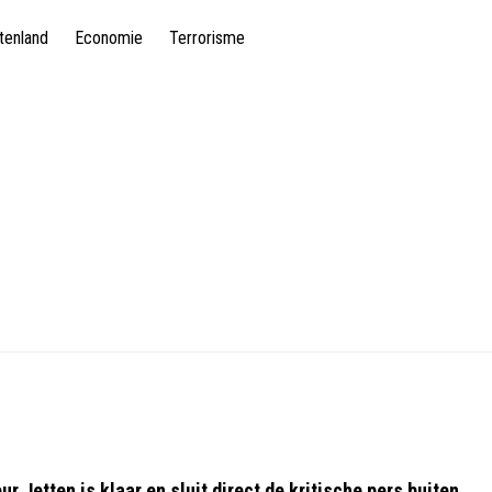
tenland
Economie
Terrorisme
Jetten is klaar en sluit direct de kritische pers buiten