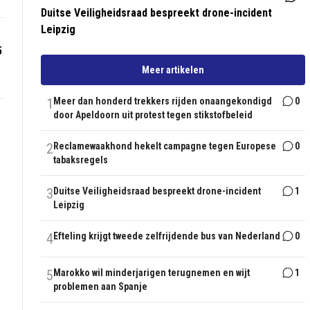
Duitse Veiligheidsraad bespreekt drone-incident
Leipzig
5
Meer artikelen
1
Meer dan honderd trekkers rijden onaangekondigd
0
door Apeldoorn uit protest tegen stikstofbeleid
2
Reclamewaakhond hekelt campagne tegen Europese
0
tabaksregels
3
Duitse Veiligheidsraad bespreekt drone-incident
1
Leipzig
4
Efteling krijgt tweede zelfrijdende bus van Nederland
0
5
Marokko wil minderjarigen terugnemen en wijt
1
problemen aan Spanje