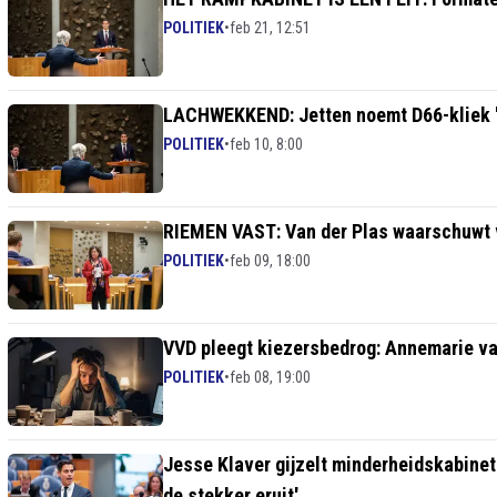
POLITIEK
•
feb 21, 12:51
LACHWEKKEND: Jetten noemt D66-kliek 'f
POLITIEK
•
feb 10, 8:00
RIEMEN VAST: Van der Plas waarschuwt 
POLITIEK
•
feb 09, 18:00
VVD pleegt kiezersbedrog: Annemarie v
POLITIEK
•
feb 08, 19:00
Jesse Klaver gijzelt minderheidskabinet
de stekker eruit'