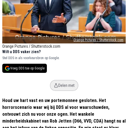
Orange Pictures / Shutterstock.com
Orange Pictures / Shutterstock.com
Wilt u DDS vaker zien?
Stel DDS in als voorkeursbron op Google.
Voeg DDS toe op Google
Delen met
Houd uw hart vast en uw portemonnee gesloten. Het
horrorscenario waar wij bij DDS al voor waarschuwden,
ontvouwt zich nu voor onze ogen. Het wankele
minderheidskabinet van Rob Jetten (D66, VVD, CDA) hangt nu al
aan het infuus van de linkse oppositie. En wie staat er klaar