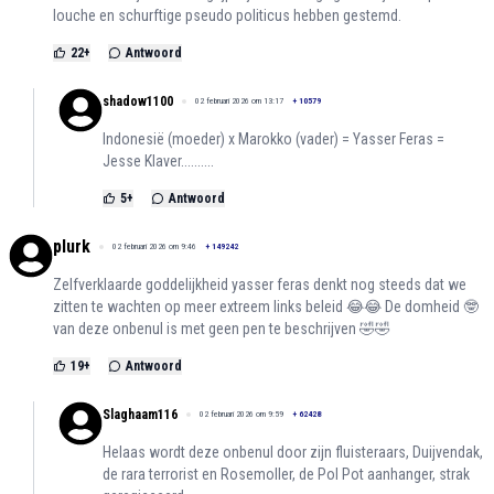
louche en schurftige pseudo politicus hebben gestemd.
22
+
Antwoord
shadow1100
02 februari 2026 om 13:17
+
10579
Indonesië (moeder) x Marokko (vader) = Yasser Feras =
Jesse Klaver..........
5
+
Antwoord
plurk
02 februari 2026 om 9:46
+
149242
Zelfverklaarde goddelijkheid yasser feras denkt nog steeds dat we
zitten te wachten op meer extreem links beleid 😂😂 De domheid 🤓
van deze onbenul is met geen pen te beschrijven 🤣🤣
19
+
Antwoord
Slaghaam116
02 februari 2026 om 9:59
+
62428
Helaas wordt deze onbenul door zijn fluisteraars, Duijvendak,
de rara terrorist en Rosemoller, de Pol Pot aanhanger, strak