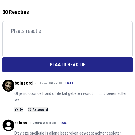
30 Reacties
PLAATS REACTIE
belazerd
03 februari 2026 om 12:08
+
22418
Of je nu door de hond of de kat gebeten wordt............bloeien zullen
we.
0
+
Antwoord
ralnov
03 februari 2026 om 8:15
+
20052
Dit vieze spelletje is allang besproken geweest achter gesloten