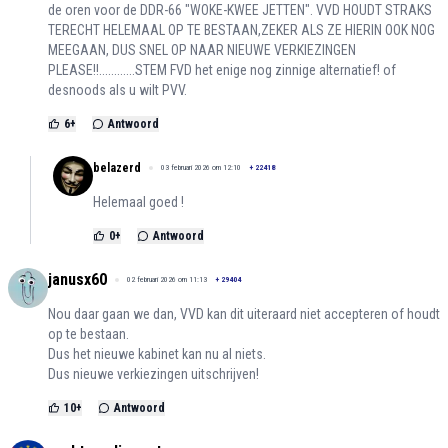
de oren voor de DDR-66 "WOKE-KWEE JETTEN". VVD HOUDT STRAKS
TERECHT HELEMAAL OP TE BESTAAN,ZEKER ALS ZE HIERIN OOK NOG
MEEGAAN, DUS SNEL OP NAAR NIEUWE VERKIEZINGEN
PLEASE!!............STEM FVD het enige nog zinnige alternatief! of
desnoods als u wilt PVV.
6
+
Antwoord
belazerd
03 februari 2026 om 12:10
+
22418
Helemaal goed !
0
+
Antwoord
janusx60
02 februari 2026 om 11:13
+
29404
Nou daar gaan we dan, VVD kan dit uiteraard niet accepteren of houdt
op te bestaan.
Dus het nieuwe kabinet kan nu al niets.
Dus nieuwe verkiezingen uitschrijven!
10
+
Antwoord