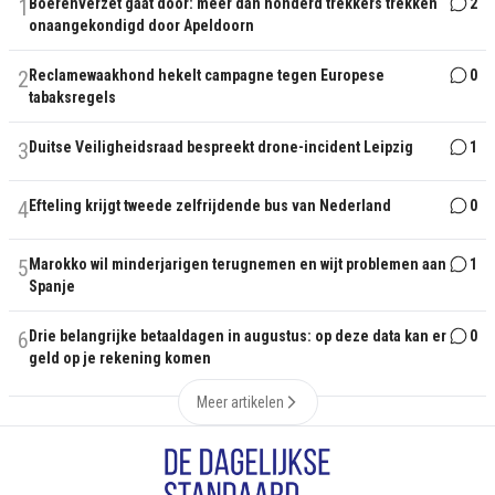
1
Boerenverzet gaat door: meer dan honderd trekkers trekken
2
onaangekondigd door Apeldoorn
2
Reclamewaakhond hekelt campagne tegen Europese
0
tabaksregels
3
Duitse Veiligheidsraad bespreekt drone-incident Leipzig
1
4
Efteling krijgt tweede zelfrijdende bus van Nederland
0
5
Marokko wil minderjarigen terugnemen en wijt problemen aan
1
Spanje
6
Drie belangrijke betaaldagen in augustus: op deze data kan er
0
geld op je rekening komen
Meer artikelen