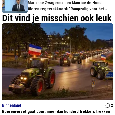
Marianne Zwagerman en Maurice de Hond
fileren regeerakkoord: "Rampzalig voor het
platteland"
Dit vind je misschien ook leuk
Binnenland
2
Boerenverzet gaat door: meer dan honderd trekkers trekken