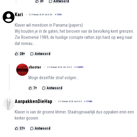
0
+
Antwoord
Kari
02 februari 2026 om 8:08
+
7293
Klaver wil meedoen in Panama (papers)
Wij houden je in de gaten, het beroven van de bevolking kent grenzen.
Zie Roemenië 1989, de huidige corrupte ratten zijn hard op weg naar
dat niveau...
28
+
Antwoord
shooter
02 februari 2026 om 10:02
+
124901
Moge dezelfde straf volgen…
7
+
Antwoord
AanpakkenDieHap
02 februari 2026 om 8:03
+
17283
Klaver is van de groene khmer. Staatsgevaarlijk dus oppaken enin een
kerker gooien.
37
+
Antwoord