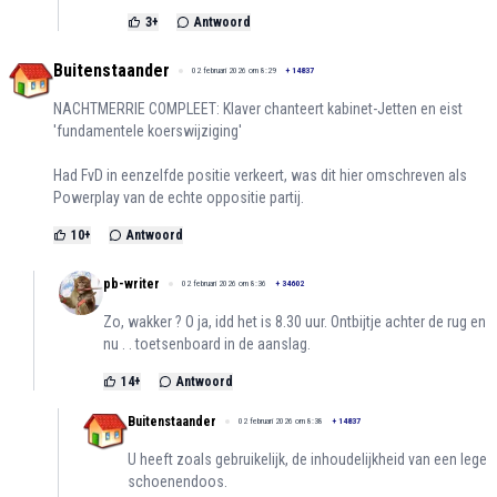
3
+
Antwoord
Buitenstaander
02 februari 2026 om 8:29
+
14837
NACHTMERRIE COMPLEET: Klaver chanteert kabinet-Jetten en eist
'fundamentele koerswijziging'
Had FvD in eenzelfde positie verkeert, was dit hier omschreven als
Powerplay van de echte oppositie partij.
10
+
Antwoord
pb-writer
02 februari 2026 om 8:36
+
34602
Zo, wakker ? O ja, idd het is 8.30 uur. Ontbijtje achter de rug en
nu . . toetsenboard in de aanslag.
14
+
Antwoord
Buitenstaander
02 februari 2026 om 8:38
+
14837
U heeft zoals gebruikelijk, de inhoudelijkheid van een lege
schoenendoos.