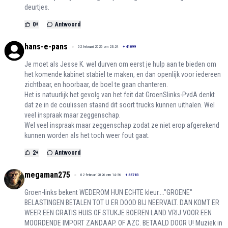
deurtjes.
0
+
Antwoord
hans-e-pans
02 februari 2026 om 23:24
+
41099
Je moet als Jesse K. wel durven om eerst je hulp aan te bieden om
het komende kabinet stabiel te maken, en dan openlijk voor iedereen
zichtbaar, en hoorbaar, de boel te gaan chanteren.
Het is natuurlijk het gevolg van het feit dat GroenSlinks-PvdA denkt
dat ze in de coulissen staand dit soort trucks kunnen uithalen. Wel
veel inspraak maar zeggenschap.
Wel veel inspraak maar zeggenschap zodat ze niet erop afgerekend
kunnen worden als het toch weer fout gaat.
2
+
Antwoord
megaman275
02 februari 2026 om 14:56
+
55783
Groen-links bekent WEDEROM HUN ECHTE kleur...."GROENE"
BELASTINGEN BETALEN TOT U ER DOOD BIJ NEERVALT. DAN KOMT ER
WEER EEN GRATIS HUIS OF STUKJE BOEREN LAND VRIJ VOOR EEN
MOORDENDE IMPORT ZANDAAP. OF AZC. BETAALD DOOR U! Muziek in