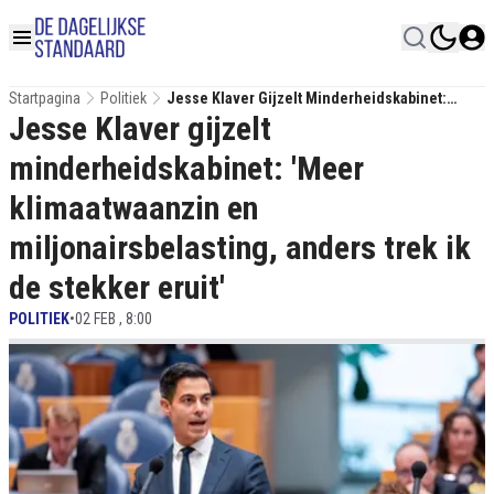
Startpagina
Politiek
Jesse Klaver Gijzelt Minderheidskabinet:
Jesse Klaver gijzelt
'Meer Klimaatwaanzin En Miljonairsbelasting,
Anders Trek Ik De Stekker Eruit'
minderheidskabinet: 'Meer
klimaatwaanzin en
miljonairsbelasting, anders trek ik
de stekker eruit'
POLITIEK
•
02 FEB , 8:00