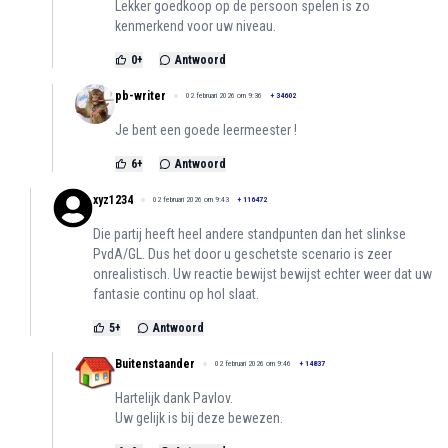
Lekker goedkoop op de persoon spelen is zo
kenmerkend voor uw niveau.
0
+
Antwoord
pb-writer
02 februari 2026 om 9:36
+
34602
Je bent een goede leermeester !
6
+
Antwoord
xyz1234
02 februari 2026 om 9:43
+
116472
Die partij heeft heel andere standpunten dan het slinkse
PvdA/GL. Dus het door u geschetste scenario is zeer
onrealistisch. Uw reactie bewijst bewijst echter weer dat uw
fantasie continu op hol slaat.
5
+
Antwoord
Buitenstaander
02 februari 2026 om 9:46
+
14837
Hartelijk dank Pavlov.
Uw gelijk is bij deze bewezen.