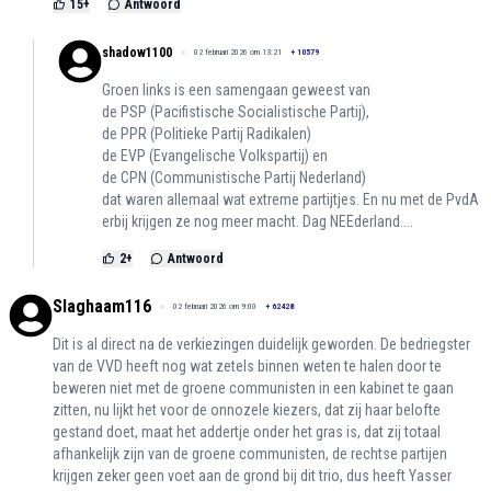
15
+
Antwoord
shadow1100
02 februari 2026 om 13:21
+
10579
Groen links is een samengaan geweest van
de PSP (Pacifistische Socialistische Partij),
de PPR (Politieke Partij Radikalen)
de EVP (Evangelische Volkspartij) en
de CPN (Communistische Partij Nederland)
dat waren allemaal wat extreme partijtjes. En nu met de PvdA
erbij krijgen ze nog meer macht. Dag NEEderland....
2
+
Antwoord
Slaghaam116
02 februari 2026 om 9:00
+
62428
Dit is al direct na de verkiezingen duidelijk geworden. De bedriegster
van de VVD heeft nog wat zetels binnen weten te halen door te
beweren niet met de groene communisten in een kabinet te gaan
zitten, nu lijkt het voor de onnozele kiezers, dat zij haar belofte
gestand doet, maat het addertje onder het gras is, dat zij totaal
afhankelijk zijn van de groene communisten, de rechtse partijen
krijgen zeker geen voet aan de grond bij dit trio, dus heeft Yasser