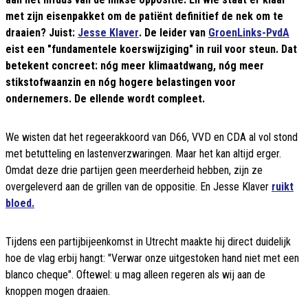
met zijn eisenpakket om de patiënt definitief de nek om te
draaien? Juist:
Jesse Klaver
. De leider van
GroenLinks-PvdA
eist een "fundamentele koerswijziging" in ruil voor steun. Dat
betekent concreet: nóg meer klimaatdwang, nóg meer
stikstofwaanzin en nóg hogere belastingen voor
ondernemers. De ellende wordt compleet.
We wisten dat het regeerakkoord van D66, VVD en CDA al vol stond
met betutteling en lastenverzwaringen. Maar het kan altijd erger.
Omdat deze drie partijen geen meerderheid hebben, zijn ze
overgeleverd aan de grillen van de oppositie. En Jesse Klaver
ruikt
bloed.
Tijdens een partijbijeenkomst in Utrecht maakte hij direct duidelijk
hoe de vlag erbij hangt: "Verwar onze uitgestoken hand niet met een
blanco cheque". Oftewel: u mag alleen regeren als wij aan de
knoppen mogen draaien.