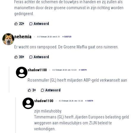
Feras achter de schermen de touwtjes in handen en zij zullen als
marionetten door deze groene communist in zijn richting worden
gedirigeerd.
22
+
Antwoord
nehemia
02 februari 2026 om 8:51
+
535725
Er wacht ons rampspoed. De Groene Maffia gaat ons ruïneren.
30
+
Antwoord
shadow1100
02 februari 2026 om 13:23
+
10579
Rosenmuller (GL) heeft miljarden ABP-geld verkwanselt aan
3
+
Antwoord
shadow1100
02 februari 2026 om 13:24
+
10579
zijn milieuhobby.
Timmermans (GL) heeft ,iljarden Europees belasting geld
weggeven aan milieuclubjes om ZIJN beleid te
verkondigen.