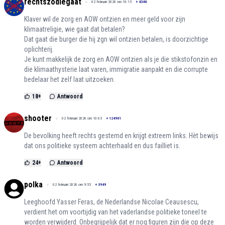
rechtszodiegaat
02 februari 2026 om 10:15
+
4346
Klaver wil de zorg en AOW ontzien en meer geld voor zijn
klimaatreligie, wie gaat dat betalen?
Dat gaat die burger die hij zgn wil ontzien betalen, is doorzichtige
oplichterij.
Je kunt makkelijk de zorg en AOW ontzien als je die stikstofonzin en
die klimaathysterie laat varen, immigratie aanpakt en die corrupte
bedelaar het zelf laat uitzoeken.
18
+
Antwoord
shooter
02 februari 2026 om 10:03
+
124901
De bevolking heeft rechts gestemd en krijgt extreem links. Hèt bewijs
dat ons politieke systeem achterhaald en dus failliet is.
24
+
Antwoord
polka
02 februari 2026 om 9:55
+
3949
Leeghoofd Yasser Feras, de Nederlandse Nicolae Ceausescu,
verdient het om voortijdig van het vaderlandse politieke toneel te
worden verwijderd. Onbegrijpelijk dat er nog figuren zijn die op deze