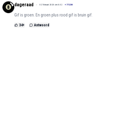
dageraad
02 februari 2026 om 8:02
+
77238
Gif is groen. En groen plus rood gif is bruin gif.
34
+
Antwoord