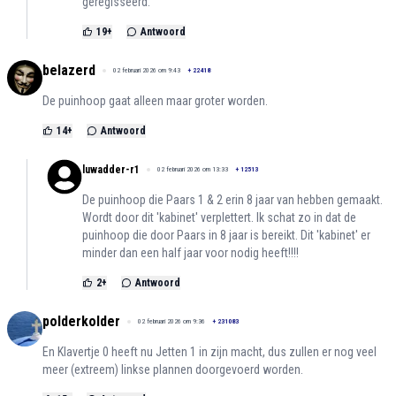
geregisseerd.
19
+
Antwoord
belazerd
02 februari 2026 om 9:43
+
22418
De puinhoop gaat alleen maar groter worden.
14
+
Antwoord
luwadder-r1
02 februari 2026 om 13:33
+
12513
De puinhoop die Paars 1 & 2 erin 8 jaar van hebben gemaakt.
Wordt door dit 'kabinet' verplettert. Ik schat zo in dat de
puinhoop die door Paars in 8 jaar is bereikt. Dit 'kabinet' er
minder dan een half jaar voor nodig heeft!!!!
2
+
Antwoord
polderkolder
02 februari 2026 om 9:36
+
231083
En Klavertje 0 heeft nu Jetten 1 in zijn macht, dus zullen er nog veel
meer (extreem) linkse plannen doorgevoerd worden.