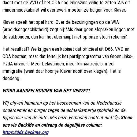
dacht met de VVD of het CDA nog enigszins veilig te zitten. Als dit
minderheidskabinet wil overleven, moeten ze buigen voor Klaver.
Klaver speelt het spel hard. Over de bezuinigingen op de WIA
(arbeidsongeschiktheid) zegt hij: "Als daar geen afspraken liggen met
de vakbonden, dan kan het überhaupt niet op onze steun rekenen".
Het resultaat? We krijgen een kabinet dat officieel uit D66, VVD en
CDA bestaat, maar dat feitelijk het partijprogramma van GroenLinks-
PvdA uitvoert. Meer belastingen, meer klimaatregels, meer
immigratie (want daar hoor je Klaver nooit over klagen). Het is
doodeng.
WORD AANDEELHOUDER VAN HET VERZET!
Wij blijven hameren op het beschermen van de Nederlandse
ondernemer en burger tegen de achterkamertjespolitiek en de
hypocrisie van de elite. Mis onze verboden content niet! 🚀
Steun
ons via BackMe en ontvang de dagelijkse column:
https://dds.backme.org