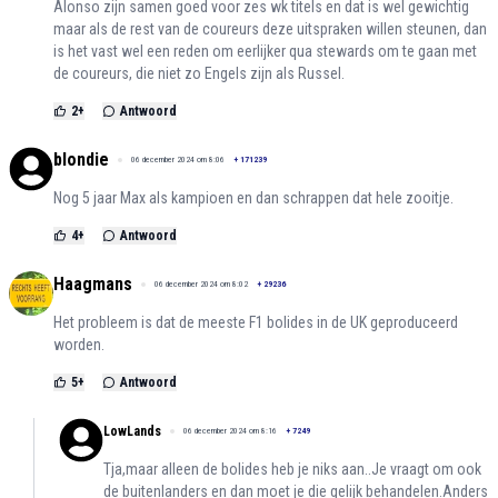
Alonso zijn samen goed voor zes wk titels en dat is wel gewichtig
maar als de rest van de coureurs deze uitspraken willen steunen, dan
is het vast wel een reden om eerlijker qua stewards om te gaan met
de coureurs, die niet zo Engels zijn als Russel.
2
+
Antwoord
blondie
06 december 2024 om 8:06
+
171239
Nog 5 jaar Max als kampioen en dan schrappen dat hele zooitje.
4
+
Antwoord
Haagmans
06 december 2024 om 8:02
+
29236
Het probleem is dat de meeste F1 bolides in de UK geproduceerd
worden.
5
+
Antwoord
LowLands
06 december 2024 om 8:16
+
7249
Tja,maar alleen de bolides heb je niks aan..Je vraagt om ook
de buitenlanders en dan moet je die gelijk behandelen.Anders