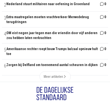
2
Nederland stuurt militairen naar oefening in Groenland
0
3
Extra maatregelen moeten vrachtverkeer Merwedebrug
0
terugdringen
4
OM eist negen jaar tegen man die vriendin door vijf anderen
0
zou hebben laten verkrachten
5
Amerikaanse rechter roept bouw Trumps balzaal opnieuw halt
0
toe
6
Zorgen bij Delfland om toenemend aantal scheuren in dijken
0
Meer artikelen