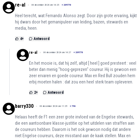
re-al
06 december 2024 om 14:25
+
209770
Heel terecht, wat Fernando Alonso zegt. Door zijn grote ervaring, kijkt
hij dwars door het gemanipuleer van leiding, bazen, stewards en
media, heen.
4
+
Antwoord
re-al
06 december 2024 om 14:27
+
209770
En het mooie is, dat hij zelf, altijd [ heel ] goed presteert : veel
beter dan menig "hoog-geprezen" coureur. Hij is gewoon een
zeer ervaren en goede coureur. Max en Red Bull zouden hem
erbij moeten halen : dat zou een heel sterk team opleveren.
2
+
Antwoord
barry330
06 december 2024 om 11:29
+
796
Helaas heeft de F1 een zeer grote invloed van de Engelse stewards,
die een aantoonbare klasse-justitie op het uitdelen van straffen aan
de coureurs hebben. Daarom is het ook gewoon nodig dat andere
niet Engelse coureurs, deze misstand aan de kaak stellen. Max en