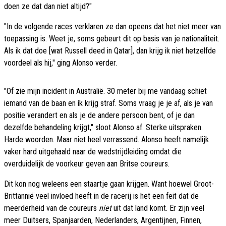
doen ze dat dan niet altijd?"
"In de volgende races verklaren ze dan opeens dat het niet meer van
toepassing is. Weet je, soms gebeurt dit op basis van je nationaliteit.
Als ik dat doe [wat Russell deed in Qatar], dan krijg ik niet hetzelfde
voordeel als hij," ging Alonso verder.
"Of zie mijn incident in Australië. 30 meter bij me vandaag schiet
iemand van de baan en ík krijg straf. Soms vraag je je af, als je van
positie verandert en als je de andere persoon bent, of je dan
dezelfde behandeling krijgt," sloot Alonso af. Sterke uitspraken.
Harde woorden. Maar niet heel verrassend. Alonso heeft namelijk
vaker hard uitgehaald naar de wedstrijdleiding omdat die
overduidelijk de voorkeur geven aan Britse coureurs.
Dit kon nog weleens een staartje gaan krijgen. Want hoewel Groot-
Brittannië veel invloed heeft in de racerij is het een feit dat de
meerderheid van de coureurs
niet
uit dat land komt. Er zijn veel
meer Duitsers, Spanjaarden, Nederlanders, Argentijnen, Finnen,