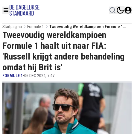
Startpagina
Formule 1
Tweevoudig Wereldkampioen Formule 1
Tweevoudig wereldkampioen
Haalt Uit Naar FIA: 'Russell Krijgt Andere
Behandeling Omdat Hij Brit Is'
Formule 1 haalt uit naar FIA:
'Russell krijgt andere behandeling
omdat hij Brit is'
FORMULE 1
•
06 DEC 2024, 7:47