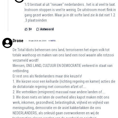
1/3 bestaat al uit "nieuwe" nederlanders.. het is al veel te laat.
Instroom stoppen is veel te weinig. De uitstroom moet flink in
gang gezet worden. Maar ja in dit softe land zie ik dat niet 1.2
.3 plaatsvinden
5
+
Antwoord
Drone
08 juni 2026 om 23:04
+
16772
De Total Idiots beheersen ons land, terroriseren het eigen volk tot
totale wanhoop en maken van ons land een riool waarin alle rotzooi
verzameld wordt!
Mensen, ONS LAND, CULTUUR EN DEMOCRATIE verkeerd in staat van
ontbinding.
Er rest ons als Nederlanders maar drie keuze’s!
1. We kiezen voor een keiharde (richting regering en kamer) acties die
de dictatoriale regering met consorten afzet of…..
2. We vertrekken (emigreren) massaal naar andere landen of…..
3. We doen niets en laten de overheid alles kapot maken mbt ons
werk, inkomen, gezondheid, belastingdruk, vrijheid en vrijheid van
meningsuiting, democratie en de asiel kakkerlakken die ons
NEDERLANDERS, als onkruid gaan overwoekeren en wij de