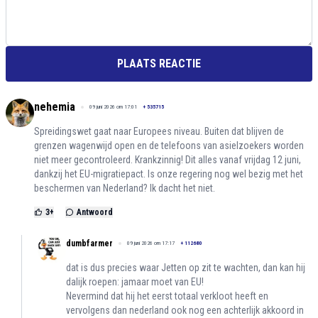
PLAATS REACTIE
nehemia
09 juni 2026 om 17:01
+
535715
Spreidingswet gaat naar Europees niveau. Buiten dat blijven de
grenzen wagenwijd open en de telefoons van asielzoekers worden
niet meer gecontroleerd. Krankzinnig! Dit alles vanaf vrijdag 12 juni,
dankzij het EU-migratiepact. Is onze regering nog wel bezig met het
beschermen van Nederland? Ik dacht het niet.
3
+
Antwoord
dumbfarmer
09 juni 2026 om 17:17
+
112680
dat is dus precies waar Jetten op zit te wachten, dan kan hij
dalijk roepen: jamaar moet van EU!
Nevermind dat hij het eerst totaal verkloot heeft en
vervolgens dan nederland ook nog een achterlijk akkoord in