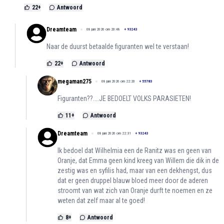
22
+
Antwoord
Dreamteam
08 juni 2026 om 20:48
+
93243
Naar de duurst betaalde figuranten wel te verstaan!
22
+
Antwoord
megaman275
08 juni 2026 om 22:20
+
55783
Figuranten??....JE BEDOELT VOLKS PARASIETEN!
11
+
Antwoord
Dreamteam
08 juni 2026 om 22:31
+
93243
Ik bedoel dat Wilhelmia een de Ranitz was en geen van
Oranje, dat Emma geen kind kreeg van Willem die dik in de
zestig was en syfilis had, maar van een dekhengst, dus
dat er geen druppel blauw bloed meer door de aderen
stroomt van wat zich van Oranje durft te noemen en ze
weten dat zelf maar al te goed!
8
+
Antwoord