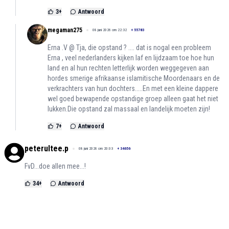
3
+
Antwoord
megaman275
08 juni 2026 om 22:32
+
55783
Erna .V @ Tja, die opstand ? .... dat is nogal een probleem
Erna , veel nederlanders kijken laf en lijdzaam toe hoe hun
land en al hun rechten letterlijk worden weggegeven aan
hordes smerige afrikaanse islamitische Moordenaars en de
verkrachters van hun dochters.....En met een kleine dappere
wel goed bewapende opstandige groep alleen gaat het niet
lukken.Die opstand zal massaal en landelijk moeten zijn!
7
+
Antwoord
peterultee.p
08 juni 2026 om 20:03
+
34656
FvD...doe allen mee...!
34
+
Antwoord