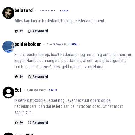
belazerd
09 juni 2026 om 9:11
+
22415
Alles kan hier in Nederland, tenzij je Nederlander bent.
8
+
Antwoord
polderkolder
09 juni 2026 om 8:56
+
231062
En als reactie hierop, haalt Nederland nog meer migranten binnen: nu
krijgen Hamas aanhangers, plus familie, al een verblijfsvergunning
om te gaan 'studeren', lees: geld ophalen voor Hamas.
5
+
Antwoord
Eef
09 juni 2026 om 8:49
+
10486
Ik denk dat Robbie Jetset nog liever het vuur opent op de
nederlanders, dan dat ie iets aan de instroom doet.. Of het moet
schijn zijn.
7
+
Antwoord