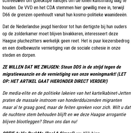
schreeuwen om goedkope handjes om de lonen kunstmatig laag te
houden. De VVD en het CDA stemmen hier gewillig mee in, terwijl
D66 de grenzen openhoudt vanuit hun kosmo-politieke waanideeën.
Dat de Nederlandse jeugd hierdoor tot hun dertigste bij hun ouders
op de zolderkamer moet blijven bivakkeren, interesseert deze
Haagse pluchezitters werkelijk geen reet. Het is puur kiezersbedrog
en een doelbewuste vernietiging van de sociale cohesie in onze
steden en dorpen.
ZE WILLEN DAT WE ZWIJGEN: Steun DDS in de strijd tegen de
migratiewaanzin en de vernietiging van onze woningmarkt! (LET
OP: HET ARTIKEL GAAT HIERONDER DIRECT VERDER!)
De media-elite en de politieke lakeien van het kartelkabinet-Jetten
praten de massale instroom van honderdduizenden migranten
maar al te graag goed, maar de feiten spreken voor zich. Wilt u dat
de nuchtere stem behouden blijft en we deze Haagse arrogantie
blijven blootleggen? Steun ons dan nu!