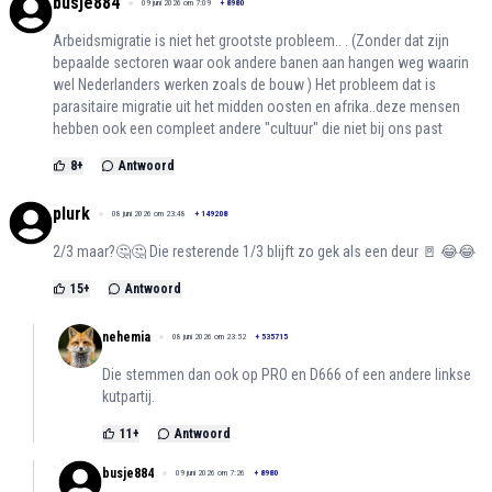
busje884
09 juni 2026 om 7:09
+
8980
Arbeidsmigratie is niet het grootste probleem.. . (Zonder dat zijn
bepaalde sectoren waar ook andere banen aan hangen weg waarin
wel Nederlanders werken zoals de bouw ) Het probleem dat is
parasitaire migratie uit het midden oosten en afrika..deze mensen
hebben ook een compleet andere "cultuur" die niet bij ons past
8
+
Antwoord
plurk
08 juni 2026 om 23:48
+
149208
2/3 maar?🤔🤔 Die resterende 1/3 blijft zo gek als een deur 🚪 😂😂
15
+
Antwoord
nehemia
08 juni 2026 om 23:52
+
535715
Die stemmen dan ook op PRO en D666 of een andere linkse
kutpartij.
11
+
Antwoord
busje884
09 juni 2026 om 7:26
+
8980