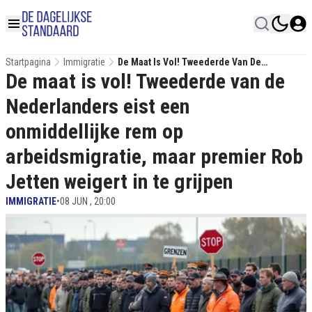
Startpagina
Immigratie
De Maat Is Vol! Tweederde Van De
De maat is vol! Tweederde van de
Nederlanders Eist Een Onmiddellijke Rem
Op Arbeidsmigratie, Maar Premier Rob
Nederlanders eist een
Jetten Weigert In Te Grijpen
onmiddellijke rem op
arbeidsmigratie, maar premier Rob
Jetten weigert in te grijpen
IMMIGRATIE
•
08 JUN , 20:00