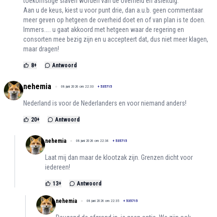
toekomstige slaven worden van de overheid en asieltuig.
Aan u de keus, kiest u voor punt drie, dan a.u.b. geen commentaar
meer geven op hetgeen de overheid doet en of van plan is te doen.
Immers….. u gaat akkoord met hetgeen waar de regering en
consorten mee bezig zijn en u accepteert dat, dus niet meer klagen,
maar dragen!
8
+
Antwoord
nehemia
08 juni 2026 om 22:33
+
535715
Nederland is voor de Nederlanders en voor niemand anders!
20
+
Antwoord
nehemia
08 juni 2026 om 22:34
+
535715
Laat mij dan maar de klootzak zijn. Grenzen dicht voor
iedereen!
13
+
Antwoord
nehemia
08 juni 2026 om 22:35
+
535715