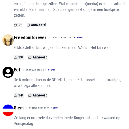
en blijf in een hoekje zitten. Wat mainstream(media) is is een virtueel
wereldje. Helemaal nep. Speciaal gemaakt om je in een hoekje te
zetten.
9
+
Antwoord
Freedomforever
08 juni 2026 om 21:56
+
184966
Fliktok Jetten bouwt geen huizen maar AZC's....Het kan wel!
19
+
Antwoord
Eef
08 juni 2026 om 21:07
+
10486
De 5 colonne hier is de NPO/RTL, en de EU brussel belgen krantjes,
ofwel zga alle krantjes.
14
+
Antwoord
Siem
08 juni 2026 om 20:37
+
31181
Zo lang er nog vele duizenden mede-Burgers staan te zwaaien op
Prinsjesdag......