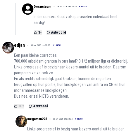
Dreamteam
08 juni 2026 om 22:33
+
93243
In die context klopt volksparasieten inderdaad heel
aardig!
3
+
Antwoord
edjan
08 juni 2026 om 20:28
+
104981
Een paar kleine correcties.
700.000 arbeidsmigranten in ons land? 3 1/2 miljoen ligt er dichter bij.
Links-progressief is bezig haar kiezers-aantal uit te breiden. Daarom
pamperen ze ze ook zo.
En als rechts uiteindelijk gaat knokken, kunnen de regenten
terugvallen op hun politie, hun knokploegen van antifa en XR en hun
mohammedaanse knokploegen.
Dus nee, er zal NIETS veranderen.
30
+
Antwoord
megaman275
08 juni 2026 om 22:25
+
55783
Links-progressief is bezig haar kiezers-aantal uit te breiden.