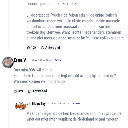
Daarom pamperen ze ze ook zo......
Jij doorziet de Precies de feiten edjan , de enige logisch
verklaarbare reden voor alle idiote ongebreidelde massale
import is het daarmee massaal binnenhalen van het
toekomstig stemvee. Want "echte" nederlanders stemmen
allang niet meer op deze smerige laffe linkse volksverraders.
12
+
Antwoord
Erna.V
08 juni 2026 om 20:06
+
36956
Dus ruim 90% wil dit niet!
En die hele kleine minderheid legt ons dit afgrijselijke beleid op?
Wanneer komen we in opstand?
32
+
Antwoord
dhrBlauwSky
08 juni 2026 om 21:47
+
20013
Meer dan negen op de tien Nederlanders (ruim 90 procent!)
vindt dat migranten verplicht de Nederlandse taal moeten
leren