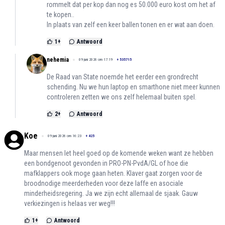
rommelt dat per kop dan nog es 50.000 euro kost om het af
te kopen..
In plaats van zelf een keer ballen tonen en er wat aan doen.
1
+
Antwoord
nehemia
09 juni 2026 om 17:19
+
535715
De Raad van State noemde het eerder een grondrecht
schending. Nu we hun laptop en smarthone niet meer kunnen
controleren zetten we ons zelf helemaal buiten spel.
2
+
Antwoord
Koe
09 juni 2026 om 16:23
+
425
Maar mensen let heel goed op de komende weken want ze hebben
een bondgenoot gevonden in PRO-PN-PvdA/GL of hoe die
mafklappers ook moge gaan heten. Klaver gaat zorgen voor de
broodnodige meerderheden voor deze laffe en asociale
minderheidsregering. Ja we zijn echt allemaal de sjaak. Gauw
verkiezingen is helaas ver weg!!!
1
+
Antwoord