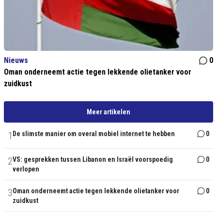
Nieuws
0
Oman onderneemt actie tegen lekkende olietanker voor
zuidkust
Meer artikelen
1
De slimste manier om overal mobiel internet te hebben
0
2
VS: gesprekken tussen Libanon en Israël voorspoedig
0
verlopen
3
Oman onderneemt actie tegen lekkende olietanker voor
0
zuidkust