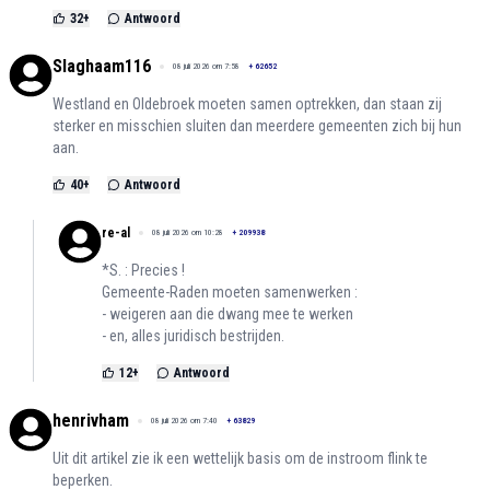
32
+
Antwoord
Slaghaam116
08 juli 2026 om 7:58
+
62652
Westland en Oldebroek moeten samen optrekken, dan staan zij
sterker en misschien sluiten dan meerdere gemeenten zich bij hun
aan.
40
+
Antwoord
re-al
08 juli 2026 om 10:28
+
209938
*S. : Precies !
Gemeente-Raden moeten samenwerken :
- weigeren aan die dwang mee te werken
- en, alles juridisch bestrijden.
12
+
Antwoord
henrivham
08 juli 2026 om 7:40
+
63829
Uit dit artikel zie ik een wettelijk basis om de instroom flink te
beperken.