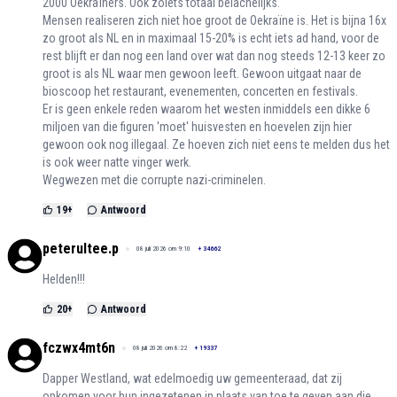
2000 Oekraïners. Ook zoiets totaal belachelijks.
Mensen realiseren zich niet hoe groot de Oekraïne is. Het is bijna 16x
zo groot als NL en in maximaal 15-20% is echt iets ad hand, voor de
rest blijft er dan nog een land over wat dan nog steeds 12-13 keer zo
groot is als NL waar men gewoon leeft. Gewoon uitgaat naar de
bioscoop het restaurant, evenementen, concerten en festivals.
Er is geen enkele reden waarom het westen inmiddels een dikke 6
miljoen van die figuren 'moet' huisvesten en hoevelen zijn hier
gewoon ook nog illegaal. Ze hoeven zich niet eens te melden dus het
is ook weer natte vinger werk.
Wegwezen met die corrupte nazi-criminelen.
19
+
Antwoord
peterultee.p
08 juli 2026 om 9:10
+
34662
Helden!!!
20
+
Antwoord
fczwx4mt6n
08 juli 2026 om 8:22
+
19337
Dapper Westland, wat edelmoedig uw gemeenteraad, dat zij
opkomen voor hun ingezetenen in plaats van toe te geven aan die