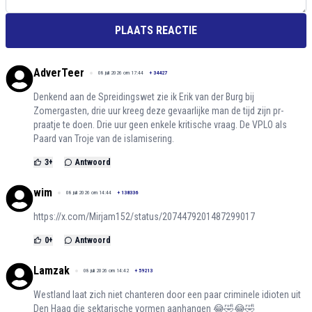
PLAATS REACTIE
AdverTeer
08 juli 2026 om 17:44
+
34427
Denkend aan de Spreidingswet zie ik Erik van der Burg bij
Zomergasten, drie uur kreeg deze gevaarlijke man de tijd zijn pr-
praatje te doen. Drie uur geen enkele kritische vraag. De VPLO als
Paard van Troje van de islamisering.
3
+
Antwoord
wim
08 juli 2026 om 14:44
+
138336
https://x.com/Mirjam152/status/2074479201487299017
0
+
Antwoord
Lamzak
08 juli 2026 om 14:42
+
59213
Westland laat zich niet chanteren door een paar criminele idioten uit
Den Haag die sektarische vormen aanhangen 😂🤣😂🤣