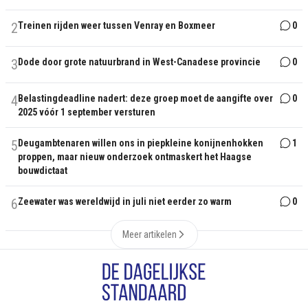
2
Treinen rijden weer tussen Venray en Boxmeer
0
3
Dode door grote natuurbrand in West-Canadese provincie
0
4
Belastingdeadline nadert: deze groep moet de aangifte over
0
2025 vóór 1 september versturen
5
Deugambtenaren willen ons in piepkleine konijnenhokken
1
proppen, maar nieuw onderzoek ontmaskert het Haagse
bouwdictaat
6
Zeewater was wereldwijd in juli niet eerder zo warm
0
Meer artikelen