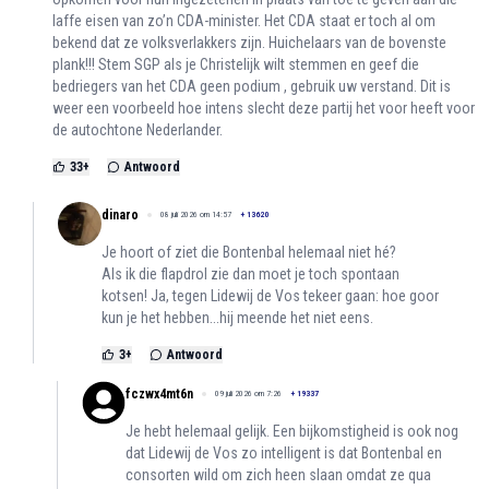
laffe eisen van zo’n CDA-minister. Het CDA staat er toch al om
bekend dat ze volksverlakkers zijn. Huichelaars van de bovenste
plank!!! Stem SGP als je Christelijk wilt stemmen en geef die
bedriegers van het CDA geen podium , gebruik uw verstand. Dit is
weer een voorbeeld hoe intens slecht deze partij het voor heeft voor
de autochtone Nederlander.
33
+
Antwoord
dinaro
08 juli 2026 om 14:57
+
13620
Je hoort of ziet die Bontenbal helemaal niet hé?
Als ik die flapdrol zie dan moet je toch spontaan
kotsen! Ja, tegen Lidewij de Vos tekeer gaan: hoe goor
kun je het hebben...hij meende het niet eens.
3
+
Antwoord
fczwx4mt6n
09 juli 2026 om 7:26
+
19337
Je hebt helemaal gelijk. Een bijkomstigheid is ook nog
dat Lidewij de Vos zo intelligent is dat Bontenbal en
consorten wild om zich heen slaan omdat ze qua