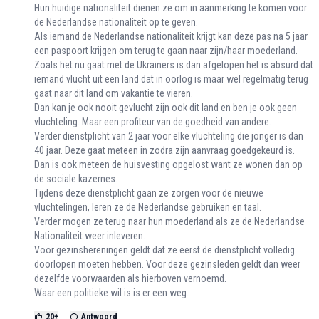
Hun huidige nationaliteit dienen ze om in aanmerking te komen voor
de Nederlandse nationaliteit op te geven.
Als iemand de Nederlandse nationaliteit krijgt kan deze pas na 5 jaar
een paspoort krijgen om terug te gaan naar zijn/haar moederland.
Zoals het nu gaat met de Ukrainers is dan afgelopen het is absurd dat
iemand vlucht uit een land dat in oorlog is maar wel regelmatig terug
gaat naar dit land om vakantie te vieren.
Dan kan je ook nooit gevlucht zijn ook dit land en ben je ook geen
vluchteling. Maar een profiteur van de goedheid van andere.
Verder dienstplicht van 2 jaar voor elke vluchteling die jonger is dan
40 jaar. Deze gaat meteen in zodra zijn aanvraag goedgekeurd is.
Dan is ook meteen de huisvesting opgelost want ze wonen dan op
de sociale kazernes.
Tijdens deze dienstplicht gaan ze zorgen voor de nieuwe
vluchtelingen, leren ze de Nederlandse gebruiken en taal.
Verder mogen ze terug naar hun moederland als ze de Nederlandse
Nationaliteit weer inleveren.
Voor gezinshereningen geldt dat ze eerst de dienstplicht volledig
doorlopen moeten hebben. Voor deze gezinsleden geldt dan weer
dezelfde voorwaarden als hierboven vernoemd.
Waar een politieke wil is is er een weg.
20
+
Antwoord