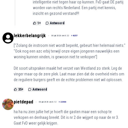
intelligentie niet tegen haar op kunnen. FvD gaat DE partij
worden van rechts Nederland. Een partij met kennis,
inzicht en gezond verstand!!!
1
+
Antwoord
lekkerbelangrijk
08 juli 2026 om 8:22
+
8257
["Zolang de instroom niet wordt beperkt, gebeurt hier helemaal niets."
"Ook nog een azc erbij terwijl onze eigen jongeren nauwelijks een
woning kunnen vinden, is gewoon niet te verkopen"]
Dit soort uitspraken maakt het verzet van Westland zo sterk. Leg de
vinger maar op de zere plek. Laat maar zien dat de overheid niets om
de reguliere burgers geeft en de echte problemen niet wil oplossen.
35
+
Antwoord
pietdepad
08 juli 2026 om 8:12
+
22564
ha ha nu zien jullie het je hoeft die gasten maar een schop te
verkopen en denhaag breekt. Dit is nr 2 die wijgert op naar de nr 3.
Gaat FvD weer gelijk krijgen.