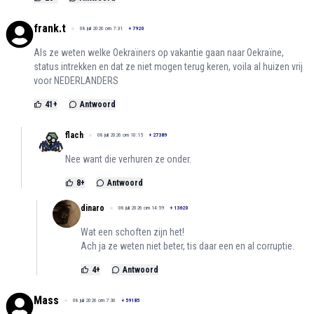
frank.t
08 juli 2026 om 7:31
+
7920
Als ze weten welke Oekraïners op vakantie gaan naar Oekraïne,
status intrekken en dat ze niet mogen terug keren, voila al huizen vrij
voor NEDERLANDERS
41
+
Antwoord
flach
08 juli 2026 om 10:15
+
27389
Nee want die verhuren ze onder.
8
+
Antwoord
dinaro
08 juli 2026 om 14:59
+
13620
Wat een schoften zijn het!
Ach ja ze weten niet beter, tis daar een en al corruptie.
4
+
Antwoord
Mass
08 juli 2026 om 7:30
+
59185