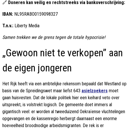
🔗
Doneren kan veilig en rechtstreeks via bankoverschrijving:
IBAN:
NL95RABO0159098327
T.n.v.:
Liberty Media
Samen trekken we de grens tegen de totale hypocrisie!
„Gewoon niet te verkopen” aan
de eigen jongeren
Het Rijk heeft via een ambtelijke rekensom bepaald dat Westland op
basis van de Spreidingswet maar liefst 643
asielzoekers
moet
gaan huisvesten. Dat de lokale politiek hier een keihard veto over
uitspreekt, is volstrekt logisch. De gemeente doet immers al
gigantisch veel: er worden al tweeduizend Oekraïense vluchtelingen
opgevangen en de kassenregio herbergt daarnaast een enorme
hoeveelheid broodnodige arbeidsmigranten. De rek is er