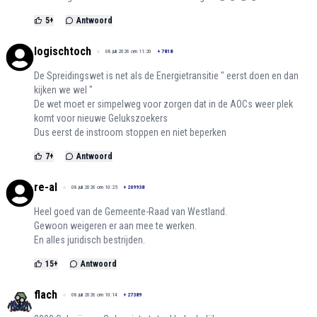
5
+
Antwoord
logischtoch
08 juli 2026 om 11:20
+
7818
De Spreidingswet is net als de Energietransitie " eerst doen en dan
kijken we wel "
De wet moet er simpelweg voor zorgen dat in de AOCs weer plek
komt voor nieuwe Gelukszoekers
Dus eerst de instroom stoppen en niet beperken
7
+
Antwoord
re-al
08 juli 2026 om 10:25
+
209938
Heel goed van de Gemeente-Raad van Westland.
Gewoon weigeren er aan mee te werken.
En alles juridisch bestrijden.
15
+
Antwoord
flach
08 juli 2026 om 10:14
+
27389