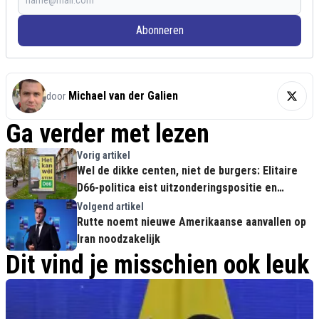
Abonneren
Michael van der Galien
door
Ga verder met lezen
Vorig artikel
Wel de dikke centen, niet de burgers: Elitaire
D66-politica eist uitzonderingspositie en
weigert verhuizing
Volgend artikel
Rutte noemt nieuwe Amerikaanse aanvallen op
Iran noodzakelijk
Dit vind je misschien ook leuk