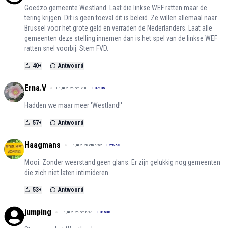
Goedzo gemeente Westland. Laat die linkse WEF ratten maar de
tering krijgen. Dit is geen toeval dit is beleid. Ze willen allemaal naar
Brussel voor het grote geld en verraden de Nederlanders. Laat alle
gemeenten deze stelling innemen dan is het spel van de linkse WEF
ratten snel voorbij. Stem FVD.
40
+
Antwoord
Erna.V
08 juli 2026 om 7:10
+
37135
Hadden we maar meer 'Westland!'
57
+
Antwoord
Haagmans
08 juli 2026 om 6:52
+
29268
Mooi. Zonder weerstand geen glans. Er zijn gelukkig nog gemeenten
die zich niet laten intimideren.
53
+
Antwoord
jumping
08 juli 2026 om 6:48
+
31538