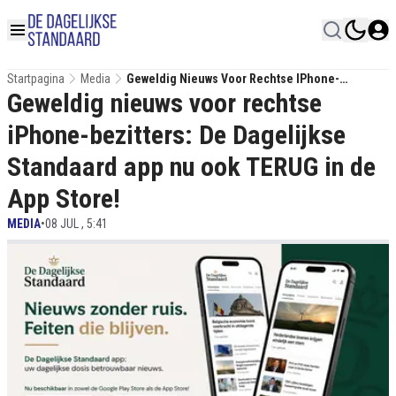
Startpagina
Media
Geweldig Nieuws Voor Rechtse IPhone-
Geweldig nieuws voor rechtse
Bezitters: De Dagelijkse Standaard App Nu Ook
TERUG In De App Store!
iPhone-bezitters: De Dagelijkse
Standaard app nu ook TERUG in de
App Store!
MEDIA
•
08 JUL , 5:41