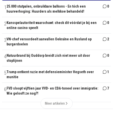
1
25.000 stutpalen, onbruikbare balkons - En tóch een
0
huurverhoging: Huurders als melkkoe behandeld!
2
Kansspelautoriteit waarschuwt: check dit vóórdat je bij een
0
online casino speelt
3
VN-chef veroordeelt aanvallen Oekraïne en Rusland op
2
burgerdoelen
4
Natuurbrand bij Ouddorp breidt zich niet meer uit door
0
stoplijnen
5
Trump ontkent ruzie met defensieminister Hegseth over
1
munitie
6
FVD sloopt vijftien jaar VVD- en CDA-toneel over immigratie:
7
Wie gelooft ze nog?!
Meer artikelen