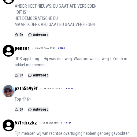
ANDER HEET NIEUWS; EU GAAT AFD VERBIEDEN.
. DIT IS
HET DEMOCRATISCHE EU
MAAR IK DENK AFD GAAT EU GAAT VERBIEDEN...
0
+
Antwoord
penser
08 juli 2026 om 10:42
+
2808
DDS app terug ... Hij was dus weg. Waarom was ie weg ? Zou ik in
artikel meenemen.
0
+
Antwoord
pztn5b9y9f
08 juli 2026 om 10:01
+
3950
Top 👌👍
0
+
Antwoord
57frdrxzkz
08 juli 2026 om 6:13
+
9184
Fijn mensen wij van rechtse overtuiging hebben genoeg gevochten