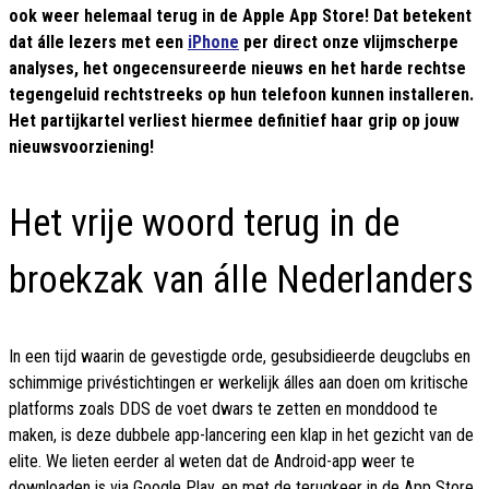
ook weer helemaal terug in de Apple App Store! Dat betekent
dat álle lezers met een
iPhone
per direct onze vlijmscherpe
analyses, het ongecensureerde nieuws en het harde rechtse
tegengeluid rechtstreeks op hun telefoon kunnen installeren.
Het partijkartel verliest hiermee definitief haar grip op jouw
nieuwsvoorziening!
Het vrije woord terug in de
broekzak van álle Nederlanders
In een tijd waarin de gevestigde orde, gesubsidieerde deugclubs en
schimmige privéstichtingen er werkelijk álles aan doen om kritische
platforms zoals DDS de voet dwars te zetten en monddood te
maken, is deze dubbele app-lancering een klap in het gezicht van de
elite. We lieten eerder al weten dat de Android-app weer te
downloaden is via Google Play, en met de terugkeer in de App Store