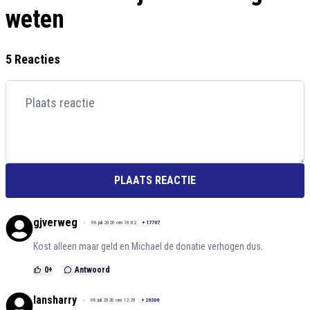
weten
5 Reacties
PLAATS REACTIE
gjverweg
08 juli 2026 om 16:02
+
17707
Kost alleen maar geld en Michael de donatie verhogen dus.
0
+
Antwoord
lansharry
08 juli 2026 om 12:20
+
26306