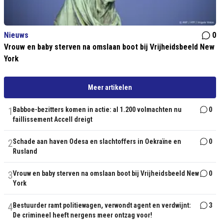
Nieuws
0
Vrouw en baby sterven na omslaan boot bij Vrijheidsbeeld New
York
Meer artikelen
1
Babboe-bezitters komen in actie: al 1.200 volmachten nu
0
faillissement Accell dreigt
2
Schade aan haven Odesa en slachtoffers in Oekraïne en
0
Rusland
3
Vrouw en baby sterven na omslaan boot bij Vrijheidsbeeld New
0
York
4
Bestuurder ramt politiewagen, verwondt agent en verdwijnt:
3
De crimineel heeft nergens meer ontzag voor!