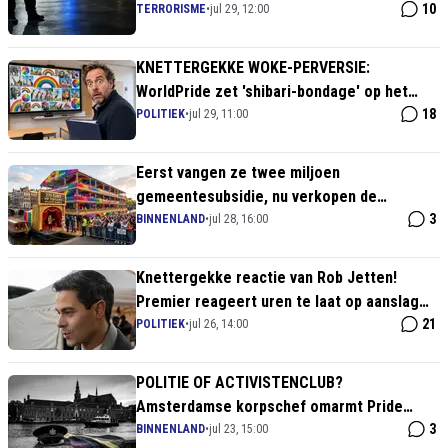
burger krijgt de rekening
10
TERRORISME
•
jul 29, 12:00
KNETTERGEKKE WOKE-PERVERSIE:
WorldPride zet 'shibari-bondage' op het
programma voor alleengaanden!
18
POLITIEK
•
jul 29, 11:00
Eerst vangen ze twee miljoen
gemeentesubsidie, nu verkopen de
regenboogdeugers peperdure VIP-stoelen
3
BINNENLAND
•
jul 28, 16:00
Knettergekke reactie van Rob Jetten!
Premier reageert uren te laat op aanslag
Berlijn en weigert dader te benoemen!
21
POLITIEK
•
jul 26, 14:00
POLITIE OF ACTIVISTENCLUB?
Amsterdamse korpschef omarmt Pride
terwijl christenen onder vergrootglas
3
BINNENLAND
•
jul 23, 15:00