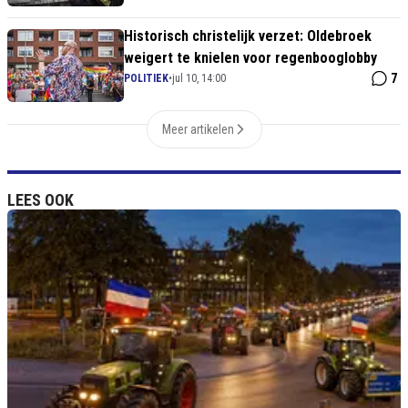
komen
Historisch christelijk verzet: Oldebroek
weigert te knielen voor regenbooglobby
7
POLITIEK
•
jul 10, 14:00
Meer artikelen
LEES OOK