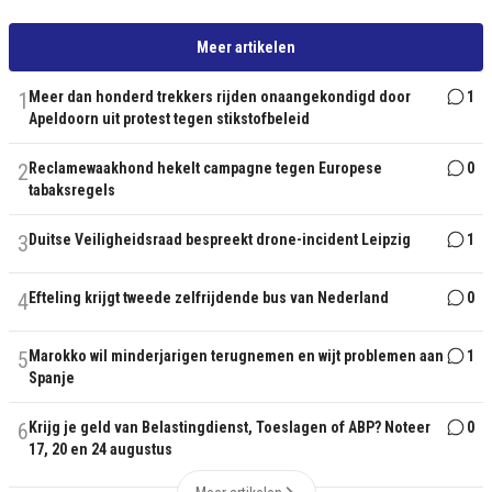
Meer artikelen
1
Meer dan honderd trekkers rijden onaangekondigd door
1
Apeldoorn uit protest tegen stikstofbeleid
2
Reclamewaakhond hekelt campagne tegen Europese
0
tabaksregels
3
Duitse Veiligheidsraad bespreekt drone-incident Leipzig
1
4
Efteling krijgt tweede zelfrijdende bus van Nederland
0
5
Marokko wil minderjarigen terugnemen en wijt problemen aan
1
Spanje
6
Krijg je geld van Belastingdienst, Toeslagen of ABP? Noteer
0
17, 20 en 24 augustus