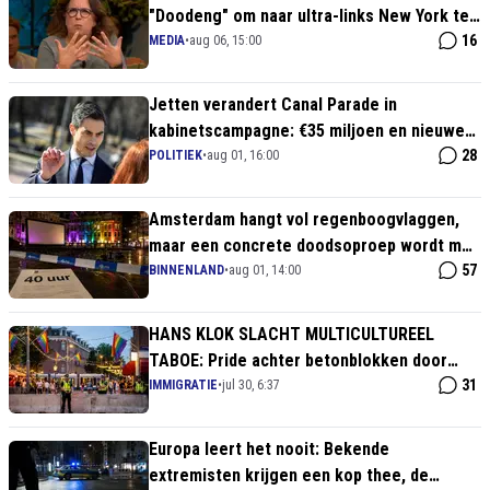
"Doodeng" om naar ultra-links New York te
gaan vanwege Trump!
16
MEDIA
•
aug 06, 15:00
Jetten verandert Canal Parade in
kabinetscampagne: €35 miljoen en nieuwe
regenboogwetten!
28
POLITIEK
•
aug 01, 16:00
Amsterdam hangt vol regenboogvlaggen,
maar een concrete doodsoproep wordt met
een taakstrafje afgedaan
57
BINNENLAND
•
aug 01, 14:00
HANS KLOK SLACHT MULTICULTUREEL
TABOE: Pride achter betonblokken door
geïmporteerd geweld!
31
IMMIGRATIE
•
jul 30, 6:37
Europa leert het nooit: Bekende
extremisten krijgen een kop thee, de