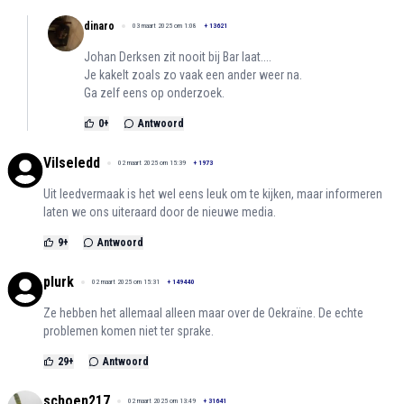
dinaro
03 maart 2025 om 1:08
+
13621
Johan Derksen zit nooit bij Bar laat....
Je kakelt zoals zo vaak een ander weer na.
Ga zelf eens op onderzoek.
0
+
Antwoord
Vilseledd
02 maart 2025 om 15:39
+
1973
Uit leedvermaak is het wel eens leuk om te kijken, maar informeren
laten we ons uiteraard door de nieuwe media.
9
+
Antwoord
plurk
02 maart 2025 om 15:31
+
149440
Ze hebben het allemaal alleen maar over de Oekraïne. De echte
problemen komen niet ter sprake.
29
+
Antwoord
schoen217
02 maart 2025 om 13:49
+
31641