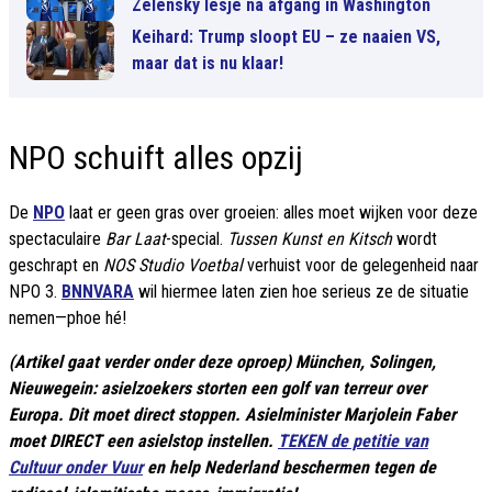
Zelensky lesje na afgang in Washington
Keihard: Trump sloopt EU – ze naaien VS,
maar dat is nu klaar!
NPO schuift alles opzij
De
NPO
laat er geen gras over groeien: alles moet wijken voor deze
spectaculaire
Bar Laat
-special.
Tussen Kunst en Kitsch
wordt
geschrapt en
NOS Studio Voetbal
verhuist voor de gelegenheid naar
NPO 3.
BNNVARA
wil hiermee laten zien hoe serieus ze de situatie
nemen—phoe hé!
(Artikel gaat verder onder deze oproep) München, Solingen,
Nieuwegein: asielzoekers storten een golf van terreur over
Europa. Dit moet direct stoppen. Asielminister Marjolein Faber
moet DIRECT een asielstop instellen.
TEKEN de petitie van
Cultuur onder Vuur
en help Nederland beschermen tegen de