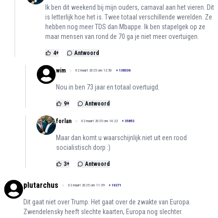
Ik ben dit weekend bij mijn ouders, carnaval aan het vieren. Dit
is letterlijk hoe het is. Twee totaal verschillende werelden. Ze
hebben nog meer TDS dan Mbappe. Ik ben stapelgek op ze
maar mensen van rond de 70 ga je niet meer overtuigen.
4
+
Antwoord
wim
02 maart 2025 om 12:50
+
138336
Nou in ben 73 jaar en totaal overtuigd.
9
+
Antwoord
forlan
02 maart 2025 om 14:22
+
35852
Maar dan komt u waarschijnlijk niet uit een rood
socialistisch dorp :)
3
+
Antwoord
plutarchus
02 maart 2025 om 11:39
+
10271
Dit gaat niet over Trump. Het gaat over de zwakte van Europa.
Zwendelensky heeft slechte kaarten, Europa nog slechter.