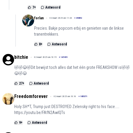
7
+
Antwoord
forlan
02 maart 2025 om 11:24
+
35852
Precies. Bakje popcorn erbij en genieten van de linkse
tranentrekkers.
8
+
Antwoord
bitchie
02 maart 2025 om 10:19
+
147491
🤣🤣😂🤣Dit bewijst toch alles dat het één grote FREAKSHOW is🤣🤣
😂🤣😂
27
+
Antwoord
Freedomforever
02 maart 2025 om 10:16
+
185371
Holy SH*T, Trump just DESTROYED Zelensky right to his face.....
https://youtu.be/FAfN2AwIQTs
9
+
Antwoord