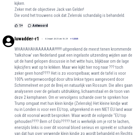
kijken.
Zeker met de objectieve Jack van Gelder!
Die vond het trouwens ook dat Zelenski schandalig is behandeld.
1
+
Antwoord
luwadder-r1
02 maart 2025 om 18:29
+
12535
WHAHAHAHAAAAAAA!!!!!!!! uitgerekend de meest tenen krommende
'talkshow' van Nederland gaat een ingelaste uitzending wijden aan de
uit de hand gelopen discussie in het witte huis, blijkbaar om de lage
kijkcijfers wat op te krikken. Maar wie kijkt hier nog naar ??? toch
zeker geen hond???? Het is zo voorspelbaar, want de tafel is voor
100% vertegenwoordigd door ultra linkse types aangevoerd door
Schimmelreet en pot de Breij en natuurlijk van Rossum. Die alles gaan
analyseren over de gelaats uitdrukking, lichaamstaal en de toon van
deze 2 kemphanen. Om er vervolgens schande over te spreken hoe
Trump omgaat met hun klein kindje (Zelensky) Het kleine kindje wat
nu in Londen is voor een EU top, uitgerekend in een NIET EU land waar
ook dit voorval wordt besproken. Waar wordt de volgende "EU top
gehouden???? Bern of Oslo????? het is werkelijk om je rot te lachen,
enerzijds links is over dit voorval bloed serieus en spreekt er schande
van dat hun over verwende klein kindje zo wordt behandeld en Rechts