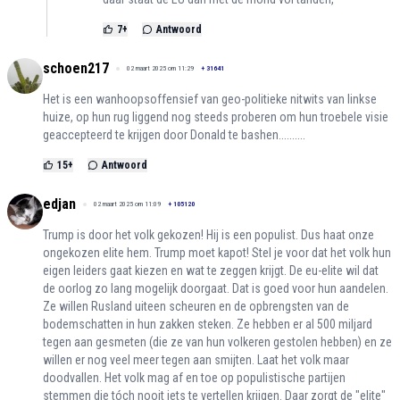
7
+
Antwoord
schoen217
02 maart 2025 om 11:29
+
31641
Het is een wanhoopsoffensief van geo-politieke nitwits van linkse
huize, op hun rug liggend nog steeds proberen om hun troebele visie
geaccepteerd te krijgen door Donald te bashen..........
15
+
Antwoord
edjan
02 maart 2025 om 11:09
+
105120
Trump is door het volk gekozen! Hij is een populist. Dus haat onze
ongekozen elite hem. Trump moet kapot! Stel je voor dat het volk hun
eigen leiders gaat kiezen en wat te zeggen krijgt. De eu-elite wil dat
de oorlog zo lang mogelijk doorgaat. Dat is goed voor hun aandelen.
Ze willen Rusland uiteen scheuren en de opbrengsten van de
bodemschatten in hun zakken steken. Ze hebben er al 500 miljard
tegen aan gesmeten (die ze van hun volkeren gestolen hebben) en ze
willen er nog veel meer tegen aan smijten. Laat het volk maar
doodvallen. Het volk mag af en toe op populistische partijen
stemmen die tóch nooit iets te vertellen krijgen. Daar zorgt de "elite"