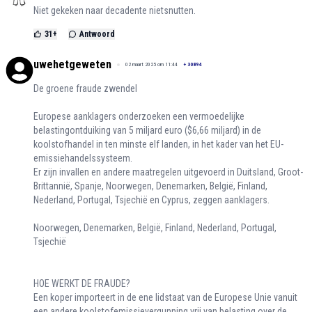
Niet gekeken naar decadente nietsnutten.
31
+
Antwoord
uwehetgeweten
02 maart 2025 om 11:44
+
30894
De groene fraude zwendel
Europese aanklagers onderzoeken een vermoedelijke
belastingontduiking van 5 miljard euro ($6,66 miljard) in de
koolstofhandel in ten minste elf landen, in het kader van het EU-
emissiehandelssysteem.
Er zijn invallen en andere maatregelen uitgevoerd in Duitsland, Groot-
Brittannië, Spanje, Noorwegen, Denemarken, België, Finland,
Nederland, Portugal, Tsjechië en Cyprus, zeggen aanklagers.
Noorwegen, Denemarken, België, Finland, Nederland, Portugal,
Tsjechië
HOE WERKT DE FRAUDE?
Een koper importeert in de ene lidstaat van de Europese Unie vanuit
een andere koolstofemissievergunning vrij van belasting over de