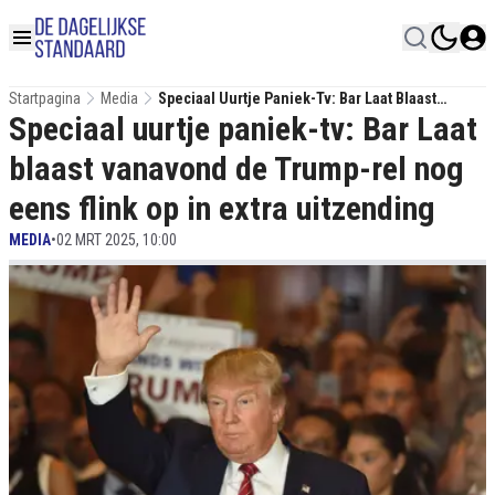
Startpagina
Media
Speciaal Uurtje Paniek-Tv: Bar Laat Blaast
Speciaal uurtje paniek-tv: Bar Laat
Vanavond De Trump-Rel Nog Eens Flink Op In
Extra Uitzending
blaast vanavond de Trump-rel nog
eens flink op in extra uitzending
MEDIA
•
02 MRT 2025, 10:00