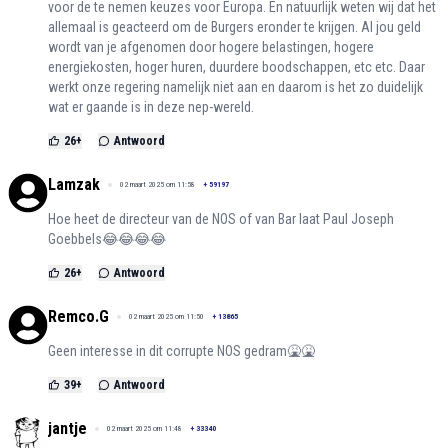
voor de te nemen keuzes voor Europa. En natuurlijk weten wij dat het
allemaal is geacteerd om de Burgers eronder te krijgen. Al jou geld
wordt van je afgenomen door hogere belastingen, hogere
energiekosten, hoger huren, duurdere boodschappen, etc etc. Daar
werkt onze regering namelijk niet aan en daarom is het zo duidelijk
wat er gaande is in deze nep-wereld.
26
+
Antwoord
Lamzak
02 maart 2025 om 11:58
+
59197
Hoe heet de directeur van de NOS of van Bar laat Paul Joseph
Goebbels😂😂😂😂
26
+
Antwoord
Remco.G
02 maart 2025 om 11:50
+
13865
Geen interesse in dit corrupte NOS gedram🤮🤮
39
+
Antwoord
jantje
02 maart 2025 om 11:48
+
33340