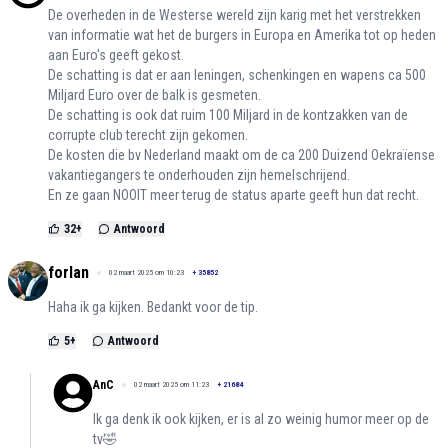
De overheden in de Westerse wereld zijn karig met het verstrekken
van informatie wat het de burgers in Europa en Amerika tot op heden
aan Euro's geeft gekost.
De schatting is dat er aan leningen, schenkingen en wapens ca 500
Miljard Euro over de balk is gesmeten.
De schatting is ook dat ruim 100 Miljard in de kontzakken van de
corrupte club terecht zijn gekomen.
De kosten die bv Nederland maakt om de ca 200 Duizend Oekraïense
vakantiegangers te onderhouden zijn hemelschrijend.
En ze gaan NOOIT meer terug de status aparte geeft hun dat recht.
32
+
Antwoord
forlan
02 maart 2025 om 10:23
+
35852
Haha ik ga kijken. Bedankt voor de tip.
5
+
Antwoord
AnC
02 maart 2025 om 11:23
+
21684
Ik ga denk ik ook kijken, er is al zo weinig humor meer op de
tv🤣