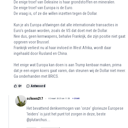
De enige troef van Oekraïne is haar grondstoffen en mineralen.
De enige troef van Europa is de Euro.
De vraag is, of ze die willen inzetten tegen de Dollar.
Kun je als Europa afdwingen dat alle internationale transacties in
Euro's gedaan worden, zoals de VS dat doet met de Dollar.
Nee dus, geen kernwapens, behalve Frankrijk, die zijn positie niet gaat
opgeven voor Brussel.
Frankrijk verliest nu al haar invloed in West Afrika, wordt daar
ingehaald door Rusland en China.
Het enige wat Europa kan doen is aan Trump kenbaar maken, prima
dat je een eigen koers gaat varen, dan steunen wij de Dollar niet meer.
Ga onderhanden met BRICS.
6
+
Antwoord
schoen217
02 maart 2025 om 11:50
+
31641
Het bevattend denkvermogen van 'onze' glorieuze Europese
'leiders' is juist het punt tot zorgen in deze, beste
@plutarchus....