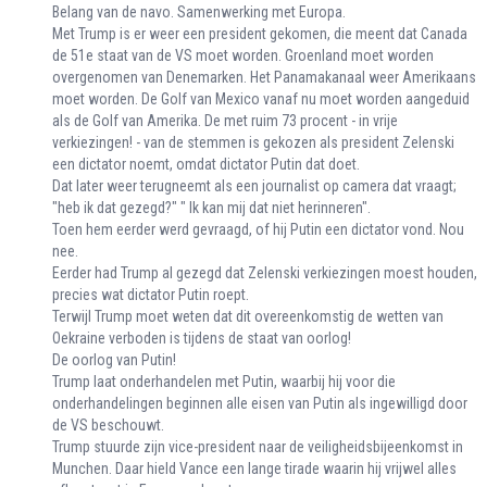
Belang van de navo. Samenwerking met Europa.
Met Trump is er weer een president gekomen, die meent dat Canada
de 51e staat van de VS moet worden. Groenland moet worden
overgenomen van Denemarken. Het Panamakanaal weer Amerikaans
moet worden. De Golf van Mexico vanaf nu moet worden aangeduid
als de Golf van Amerika. De met ruim 73 procent - in vrije
verkiezingen! - van de stemmen is gekozen als president Zelenski
een dictator noemt, omdat dictator Putin dat doet.
Dat later weer terugneemt als een journalist op camera dat vraagt;
"heb ik dat gezegd?" " Ik kan mij dat niet herinneren".
Toen hem eerder werd gevraagd, of hij Putin een dictator vond. Nou
nee.
Eerder had Trump al gezegd dat Zelenski verkiezingen moest houden,
precies wat dictator Putin roept.
Terwijl Trump moet weten dat dit overeenkomstig de wetten van
Oekraine verboden is tijdens de staat van oorlog!
De oorlog van Putin!
Trump laat onderhandelen met Putin, waarbij hij voor die
onderhandelingen beginnen alle eisen van Putin als ingewilligd door
de VS beschouwt.
Trump stuurde zijn vice-president naar de veiligheidsbijeenkomst in
Munchen. Daar hield Vance een lange tirade waarin hij vrijwel alles