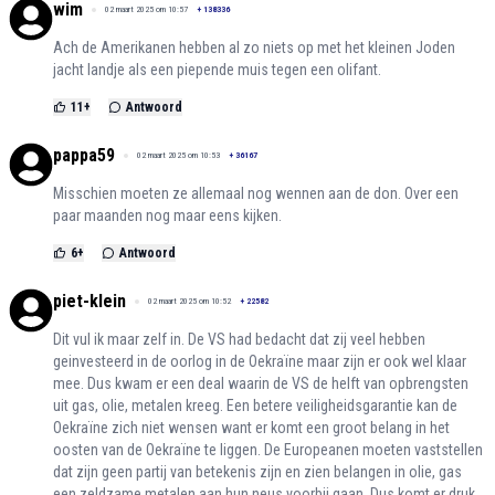
wim
02 maart 2025 om 10:57
+
138336
Ach de Amerikanen hebben al zo niets op met het kleinen Joden
jacht landje als een piepende muis tegen een olifant.
11
+
Antwoord
pappa59
02 maart 2025 om 10:53
+
36167
Misschien moeten ze allemaal nog wennen aan de don. Over een
paar maanden nog maar eens kijken.
6
+
Antwoord
piet-klein
02 maart 2025 om 10:52
+
22582
Dit vul ik maar zelf in. De VS had bedacht dat zij veel hebben
geinvesteerd in de oorlog in de Oekraïne maar zijn er ook wel klaar
mee. Dus kwam er een deal waarin de VS de helft van opbrengsten
uit gas, olie, metalen kreeg. Een betere veiligheidsgarantie kan de
Oekraïne zich niet wensen want er komt een groot belang in het
oosten van de Oekraïne te liggen. De Europeanen moeten vaststellen
dat zijn geen partij van betekenis zijn en zien belangen in olie, gas
een zeldzame metalen aan hun neus voorbij gaan. Dus komt er druk