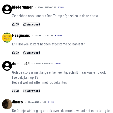
bladerunner
03 maart 2025 om 9:49
+
9868
Ze hebben nooit anders Dan Trump afgezeken in deze show
3
+
Antwoord
Haagmans
03 maart 2025 om 7:48
+
29259
En? Hoeveel kijkers hebben afgestemd op bar-laat?
3
+
Antwoord
dominic24
03 maart 2025 om 4:27
+
10217
Goh de story is niet lange enkelr een tijdschrift maar kun je nu ook
live bekijken op TV.
Het zal wel vol zitten met roddeltantes.
4
+
Antwoord
dinaro
03 maart 2025 om 1:02
+
13621
De Oranje winter ging er ook over...de moeite waard het eens terug te