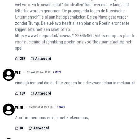
wel voor. En trouwens: dat "doodvallen" kan over niet te lange tijd
letterlijk worden genomen. De propaganda tegen de Russische
Untermensch" is al aan het opschakelen. De eu-Navo gaat verder
zonder Trump. De eu-Navo heeft al een plan om Poetin eronder te
krijgen. Iets met een raket of zo. . . . . . .
https://www.telegraaf.nl/nieuws/1223464590/dit-is-europa-s-plan-b-
voor-nucleaire-afschrikking-poetin-ons-voortbestaan-staat-op-het-
spel
23
+
Antwoord
ws
02 maart 2025 om 11:05
+
15978
eindelijk iemand die durft te zeggen hoe die zwendelaar in mekaar zit
13
+
Antwoord
wim
02 maart 2025 om 10:58
+
138336
Zou Timmermans er zijn met Brekenmans,
8
+
Antwoord