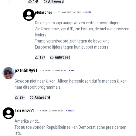
14
+
Antwoord
plutarchus
02 maart 2025 om 12:08
+
10271
Onze lijders zijn aangewezen vertegenwoordigers.
Zie Roemenië, zie AfD, zie Fortuin, de niet aangewezen
leiders.
Trump verantwoord zich tegen de bevolking.
Europese lijders tegen hun puppet masters.
17
+
Antwoord
pztn5b9y9f
02 maart 2025 om 11:39
+
3967
Gewoon niet naar kijken. Alleen hersenlozen duffe mensen kijken
naar ditsoort programma’s.
25
+
Antwoord
Lorenzo1
02 maart 2025 om 11:36
+
34533
Amerika vindt....
Tot nu toe vonden Republikeinse - en Democratische presidenten
iets.