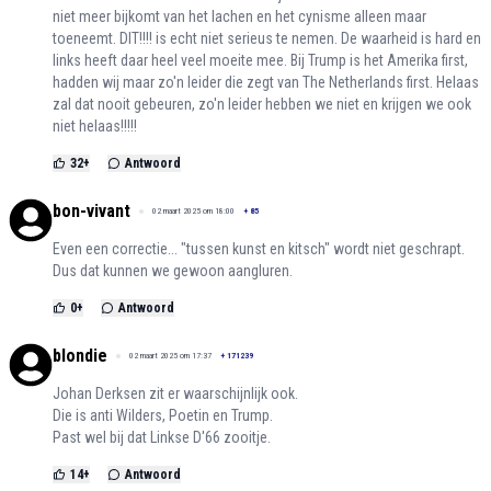
niet meer bijkomt van het lachen en het cynisme alleen maar
toeneemt. DIT!!!! is echt niet serieus te nemen. De waarheid is hard en
links heeft daar heel veel moeite mee. Bij Trump is het Amerika first,
hadden wij maar zo'n leider die zegt van The Netherlands first. Helaas
zal dat nooit gebeuren, zo'n leider hebben we niet en krijgen we ook
niet helaas!!!!!
32
+
Antwoord
bon-vivant
02 maart 2025 om 18:00
+
85
Even een correctie... "tussen kunst en kitsch" wordt niet geschrapt.
Dus dat kunnen we gewoon aangluren.
0
+
Antwoord
blondie
02 maart 2025 om 17:37
+
171239
Johan Derksen zit er waarschijnlijk ook.
Die is anti Wilders, Poetin en Trump.
Past wel bij dat Linkse D'66 zooitje.
14
+
Antwoord