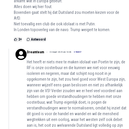
afkamt wat in Europa gebeurt.
Alles doen wij hier fout.
Bovendien gaat stelt hij dat Duitsland zou moeten kiezen voor de
AfD.
Niet toevallig een club die ook idolaat is met Putin.
In Londen topoverleg van de navo. Trump weigert te komen.
3
+
Antwoord
Dreamteam
02 maart 2025 om 14:48
+
93317
Het heeft er niets mee te maken idolaat van Poetin te zijn, de
RF is onze oosterbuur en die kunnen we niet voor eeuwig
isoleren en negeren, maar dat schijnt nog nooit in je
opgekomen te zijn, het zou heel goed voor West Europa zijn,
wanneer wijzelf eens gaan beslissen en niet zo afhankelijk
zijn van de VS! Verder zouden we er heel veel voordeel aan
hebben om goede vrrstandhoudingen te hebben met onze
oosterbuur, wat Trump eigenlijk doet, is pogen de
verstandhoudingen weer te normaliseren, omdat hij inziet dat
dit goed is voor de handel en wandel en wil de mensheid
wegtrekken uit een oorlog, waar het westen zelf ook debet
aan is, het ooit zo welvarende Duitsland ligt volledig op zijn