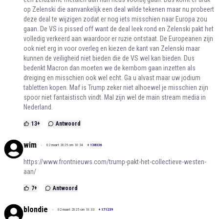
op Zelenski die aanvankelijk een deal wilde tekenen maar nu probeert
deze deal te wijzigen zodat er nog iets misschien naar Europa zou
gaan. De VS is pissed off want de deal leek rond en Zelenski pakt het
volledig verkeerd aan waardoor er ruzie ontstaat. De Europeanen zijn
ook niet erg in voor overleg en kiezen de kant van Zelenski maar
kunnen de veiligheid niet bieden die de VS wel kan bieden. Dus
bedenkt Macron dan moeten we de kernbom gaan inzetten als
dreiging en misschien ook wel echt. Ga u alvast maar uw jodium
tabletten kopen. Maf is Trump zeker niet alhoewel je misschien zijn
spoor niet fantaistisch vindt. Mal zijn wel de main stream media in
Nederland.
13
+
Antwoord
wim
02 maart 2025 om 10:34
+
138336
https://www.frontnieuws.com/trump-pakt-het-collectieve-westen-
aan/
7
+
Antwoord
blondie
02 maart 2025 om 10:33
+
171239