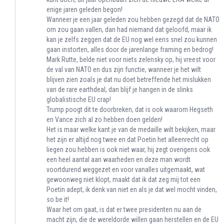
enige jaren geleden begon!
Wanneer je een jaar geleden zou hebben gezegd dat de NATO
om zou gaan vallen, dan had niemand dat geloofd, maar ik
kan je zelfs zeggen dat de EU nog wel eens snel zou kunnen
gaan instorten, alles door de jarenlange framing en bedrog!
Mark Rutte, belde niet voor niets zelensky op, hij vreest voor
de val van NATO en dus zijn functie, wanneer je het wilt
blijven zien zoals je dat nu doet betreffende het mislukken
van de rare earthdeal, dan blijf je hangen in de slinks
globalistische EU crap!
Trump poogt dit te doorbreken, dat is ook waarom Hegseth
en Vance zich al zo hebben doen gelden!
Het is maar welke kant je van de medaille wilt bekijken, maar
het zijn er altijd nog twee en dat Poetin het alleenrecht op
liegen zou hebben is ook niet waar, hij zegt overigens ook
een heel aantal aan waarheden en deze man wordt
voortdurend weggezet en voor vanalles uitgemaakt, wat
gewoonweg niet klopt, maakt dat ik dat zeg mij tot een
Poetin adept, ik denk van niet en als je dat wel mocht vinden,
so be it!
Waar het om gaat, is dat er twee presidenten nu aan de
macht zijn, die de wereldorde willen gaan herstellen en de EU