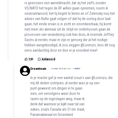
is geenszins een wereldmacht, dat zij het zelfs zonder
VS/NATO het tegen de RF willen gaan opnemen, noem ik
onverantwoord, het tij begint te keren en of Zelensky nou het
advies van Rutte gaat volgen of dat hij de oorlog door laat
gaan, het einde ervan is in zicht en onomkeerbaar, hij komt
niet meer als winnaar uit de strijd en ondertussen gaan de
processen van verandering ook hier door, ik noemde Jeffrey
Sachs al eerder, maar er zijn er genoeg die al het nodige
hebben aangekondigd, ik zou zeggen @Lorenzo, lees dit nog
eens aandachtig door en doe er je voordeel mee!
10
+
Antwoord
Dreamteam
02 maart 2025 om 15:27
+
93317
In je reactie gaf je een aantal issue's aan @Lorenzo, die
mij dit deden schrijven, al eerder was je op een
punt geweest om dingen in te gaan
zien, om vervolgens weer door te
razen op de ingeslagen weg, maar ik
denk dat wanneer je kijkt naar tal van
zaken, zoals Canada als 51ste staat,
Panamakanaal en Groenland