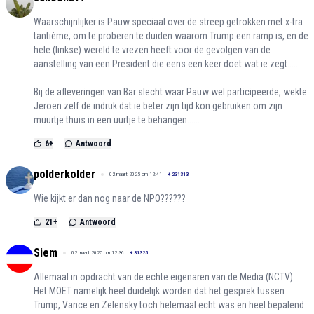
Waarschijnlijker is Pauw speciaal over de streep getrokken met x-tra
tantième, om te proberen te duiden waarom Trump een ramp is, en de
hele (linkse) wereld te vrezen heeft voor de gevolgen van de
aanstelling van een President die eens een keer doet wat ie zegt......
Bij de afleveringen van Bar slecht waar Pauw wel participeerde, wekte
Jeroen zelf de indruk dat ie beter zijn tijd kon gebruiken om zijn
muurtje thuis in een uurtje te behangen......
6
+
Antwoord
polderkolder
02 maart 2025 om 12:41
+
231313
Wie kijkt er dan nog naar de NPO??????
21
+
Antwoord
Siem
02 maart 2025 om 12:36
+
31325
Allemaal in opdracht van de echte eigenaren van de Media (NCTV).
Het MOET namelijk heel duidelijk worden dat het gesprek tussen
Trump, Vance en Zelensky toch helemaal echt was en heel bepalend