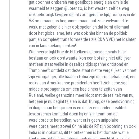
gat door het ontberen van goedkope energie en om je de
waarheid te zeggen @Lorenzo, is het westen zelf de weg
ook behoorlijk kwijt en dat al voor geruime tijd, Trump is in de
VS nog maar pas begonnen maar gaat zeer welvarend te
werk, met zaken die hier ook spelen en dat komt allemaal
door het globalisme, iets wat ook hier binnen de politiek
partijen compleet transformeerde ( zie CDA VVD) het loslaten
van in landsbelang denken!
Wanneer je kijkt hoe de EU telkens uitbreidde sinds haar
bestaan en ook oostwaarts, kon een botsing niet uitblijven
met een staat welke in dezelfde tijdsspanne ontstond en
Trump heeft ontdekt dat deze staat niet te vergelijken valt met
zijn voorganger, alle haat en fobia zijn daarop gebaseerd, een
reeks aan Amerikaanse presidenten heeft zich gebezigd
middels propaganda om een beeld neer te zetten van
Rusland, welke geenszins meer klopt met de realiteit van nu,
hetgeen je nu begint te zien is dat Trump, deze beeldvorming
in duigen aan het gooien is en dat er een andere realiteit
tevoorschijn komt, dat doen hij en zijn team om de
wereldorde te herstellen, want er is geen unipolaire
wereldorde meer, zowel China als de RF zijn booming en ook
India is in opkomst, dit te ontkennen is het domste wat je
kunt doen, dit jaar openbaart zich de nieuwe ERA welke al