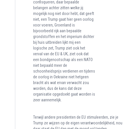
confisqueren, daar bepaalde
belangen achter zitten welke jij
mogelijk nog niet door hebt, dat geeft
niet, een Trump gaat hier geen oorlog
voor voeren, Groenland is
bijvoorbeeld rijk aan bepaalde
grondstoffen en het imperium dichter
bij huis uitbreiden lijkt mij een
logische zet, Trump ziet ook het
verval van de EU & UK, ziet ook dat
een bondgenootschap als een NATO
niet bepaald meer de
schoonheidsprijs verdienen en tijdens
de oorlog in Oekraine niet hetgeen
bracht als wat ervan verwacht zou
worden, dus de kans dat deze
organisatie opgedoekt gaat worden is
zeer aannemelijk.
Terwijl andere presidenten de EU stimuleerden, zie je
Trump ze wijzen op de eigen verantwoordelijkheid, nou
daar staat de EU dan met de mond vol tanden,