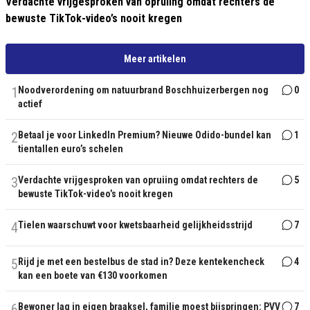
Verdachte vrijgesproken van opruiing omdat rechters de
bewuste TikTok-video’s nooit kregen
Meer artikelen
1
Noodverordening om natuurbrand Boschhuizerbergen nog
0
actief
2
Betaal je voor LinkedIn Premium? Nieuwe Odido-bundel kan
1
tientallen euro’s schelen
3
Verdachte vrijgesproken van opruiing omdat rechters de
5
bewuste TikTok-video’s nooit kregen
4
Tielen waarschuwt voor kwetsbaarheid gelijkheidsstrijd
7
5
Rijd je met een bestelbus de stad in? Deze kentekencheck
4
kan een boete van €130 voorkomen
6
Bewoner lag in eigen braaksel, familie moest bijspringen: PVV
7