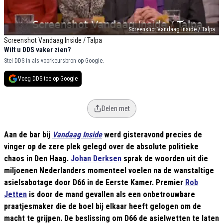
Screenshot Vandaag Inside / Talpa
Screenshot Vandaag Inside / Talpa
Wilt u DDS vaker zien?
Stel DDS in als voorkeursbron op Google.
Voeg DDS toe op Google
Delen met
Aan de bar bij
Vandaag Inside
werd gisteravond precies de
vinger op de zere plek gelegd over de absolute politieke
chaos in Den Haag.
Johan Derksen
sprak de woorden uit die
miljoenen Nederlanders momenteel voelen na de wanstaltige
asielsabotage door D66 in de Eerste Kamer. Premier
Rob
Jetten
is door de mand gevallen als een onbetrouwbare
praatjesmaker die de boel bij elkaar heeft gelogen om de
macht te grijpen. De beslissing om D66 de asielwetten te laten