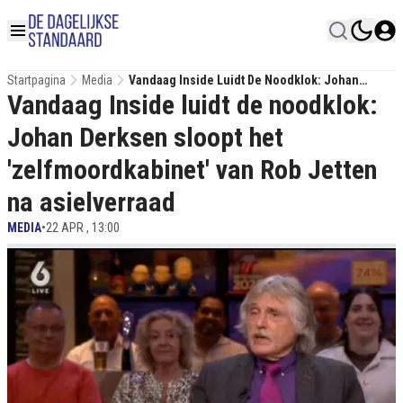
Startpagina
Media
Vandaag Inside Luidt De Noodklok: Johan
Vandaag Inside luidt de noodklok:
Derksen Sloopt Het 'zelfmoordkabinet' Van Rob
Jetten Na Asielverraad
Johan Derksen sloopt het
'zelfmoordkabinet' van Rob Jetten
na asielverraad
MEDIA
•
22 APR , 13:00