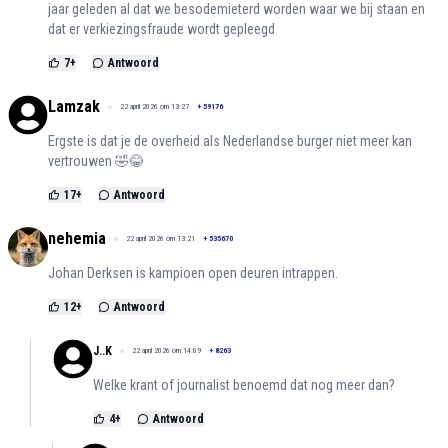
jaar geleden al dat we besodemieterd worden waar we bij staan en
dat er verkiezingsfraude wordt gepleegd
7
+
Antwoord
Lamzak
22 april 2026 om 13:27
+
59176
Ergste is dat je de overheid als Nederlandse burger niet meer kan
vertrouwen 🤣😂
17
+
Antwoord
nehemia
22 april 2026 om 13:21
+
535670
Johan Derksen is kampioen open deuren intrappen.
12
+
Antwoord
J..K
22 april 2026 om 14:09
+
8263
Welke krant of journalist benoemd dat nog meer dan?
4
+
Antwoord