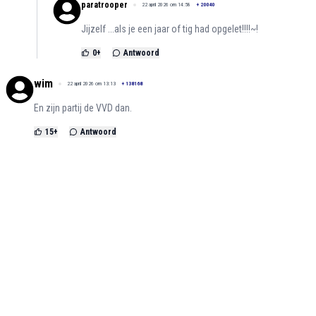
paratrooper
22 april 2026 om 14:58
+
20040
Jijzelf ...als je een jaar of tig had opgelet!!!!~!
0
+
Antwoord
wim
22 april 2026 om 13:13
+
138168
En zijn partij de VVD dan.
15
+
Antwoord