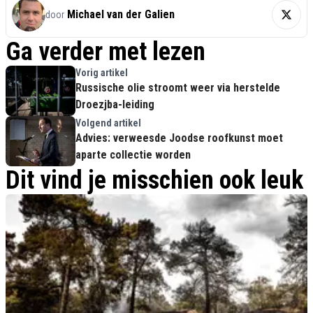
Michael van der Galien
door
Ga verder met lezen
Vorig artikel
Russische olie stroomt weer via herstelde
Droezjba-leiding
Volgend artikel
Advies: verweesde Joodse roofkunst moet
aparte collectie worden
Dit vind je misschien ook leuk