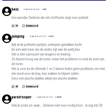
hein
22 april 2026 om 20:01
+
807
Een wonder, Derksen die iets treffends zegt over politiek.
3
+
Antwoord
jumping
22 april 2026 om 19:32
+
31371
Kijk al de politieke partijen, verkopen gebakken lucht.
De een wat meer als de ander, ligt aan de partij kas.
Het is één carrousel van leugens en bedrog.
Ze blazen hoog van de toren, maar het probleem is rond de voet van
de toren.
Het is voor bv de zittende 1 en 2 kamer leden geen probleem om met
één bord voor de kop, hun zakken te blijven vullen.
Eens een pluche plakker altijd een pluche plakker.
4
+
Antwoord
paratrooper
22 april 2026 om 14:57
+
20040
Heb ik zoals zo vaak.... Derksen niet voor nodig hoor....ik zag het 30