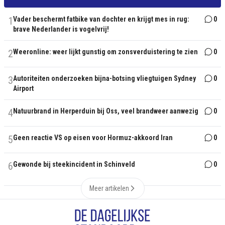
1
Vader beschermt fatbike van dochter en krijgt mes in rug:
0
brave Nederlander is vogelvrij!
2
Weeronline: weer lijkt gunstig om zonsverduistering te zien
0
3
Autoriteiten onderzoeken bijna-botsing vliegtuigen Sydney
0
Airport
4
Natuurbrand in Herperduin bij Oss, veel brandweer aanwezig
0
5
Geen reactie VS op eisen voor Hormuz-akkoord Iran
0
6
Gewonde bij steekincident in Schinveld
0
Meer artikelen