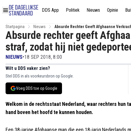
DDS App
Politiek
Nieuws
Opinie
Bui
Startpagina
Nieuws
Absurde Rechter Geeft Afghaanse Verkracht
Absurde rechter geeft Afghaa
straf, zodat hij niet gedeport
NIEUWS
•
18 SEP 2018, 8:00
Wilt u DDS vaker zien?
Stel DDS in als voorkeursbron op Google.
Voeg DDS toe op Google
Welkom in de rechtsstaat Nederland, waar rechters hun 
hand boven het hoofd te kunnen houden.
Een 38-jarige Afghaanse man die een 18-jarig Nederlands me