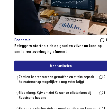
Economie
1
Beleggers storten zich op goud en zilver nu kans op
snelle renteverhoging afneemt
Meer artikelen
1
Zestien boeren worden getroffen en straks bepaalt
0
het waterschap mogelijk wie nog water krijgt
2
Bloomberg: Kyiv ontziet Kazachse olietankers bij
1
Russische havens
Beleggers storten zich op goud en zilver nu kans op
1