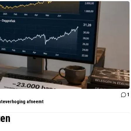
1
enteverhoging afneemt
ten