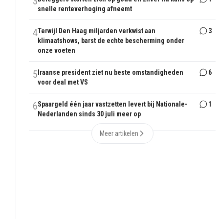
3
snelle renteverhoging afneemt
4
Terwijl Den Haag miljarden verkwist aan
3
klimaatshows, barst de echte bescherming onder
onze voeten
5
Iraanse president ziet nu beste omstandigheden
6
voor deal met VS
6
Spaargeld één jaar vastzetten levert bij Nationale-
1
Nederlanden sinds 30 juli meer op
Meer artikelen