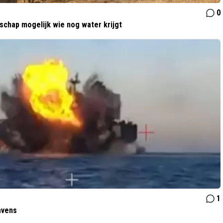
0
schap mogelijk wie nog water krijgt
1
avens