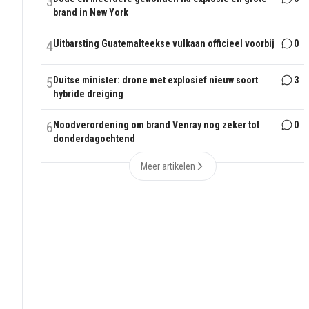
3
brand in New York
4
Uitbarsting Guatemalteekse vulkaan officieel voorbij
0
5
Duitse minister: drone met explosief nieuw soort
3
hybride dreiging
6
Noodverordening om brand Venray nog zeker tot
0
donderdagochtend
Meer artikelen