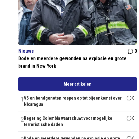
Nieuws
0
Dode en meerdere gewonden na explosie en grote
brand in New York
Meer artikelen
1
VS en bondgenoten roepen op tot bijeenkomst over
0
Nicaragua
2
Regering Colombia waarschuwt voor mogelijke
0
terroristische daden
Dode en meerdere gewonden na explosie en grote
0