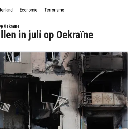
tenland
Economie
Terrorisme
Op Oekraïne
len in juli op Oekraïne