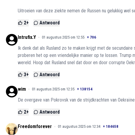
Uitroeien van deze ziekte nemen de Russen nu gelukkig wel se
2
+
Antwoord
Intrufix.Y
01 augustus 2025 om 12:55
+
706
Ik denk dat als Rusland zo te maken krijgt met de secundaire 
proberen het op een vriendelijke manier op te lossen. Trump ma
wereld. Hoop dat Rusland snel dat door en door corrupte Oek
3
+
Antwoord
wim
01 augustus 2025 om 12:35
+
138154
De overgave van Pokrovsk van de strijdkrachten van Oekraïne 
2
+
Antwoord
Freedomforever
01 augustus 2025 om 12:34
+
184658