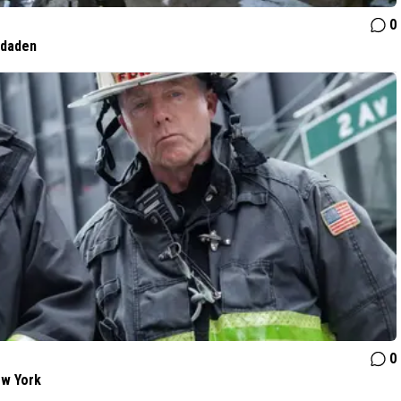
0
 daden
0
ew York