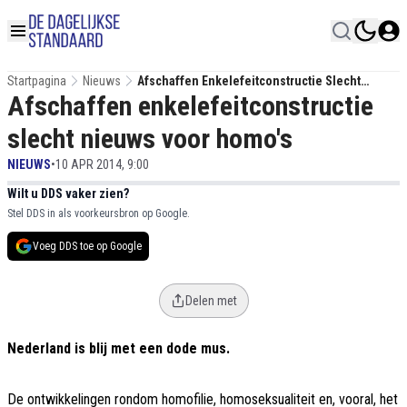
Startpagina
Nieuws
Afschaffen Enkelefeitconstructie Slecht
Afschaffen enkelefeitconstructie
Nieuws Voor Homo's
slecht nieuws voor homo's
NIEUWS
•
10 APR 2014, 9:00
Wilt u DDS vaker zien?
Stel DDS in als voorkeursbron op Google.
Voeg DDS toe op Google
Delen met
Nederland is blij met een dode mus.
De ontwikkelingen rondom homofilie, homoseksualiteit en, vooral, het