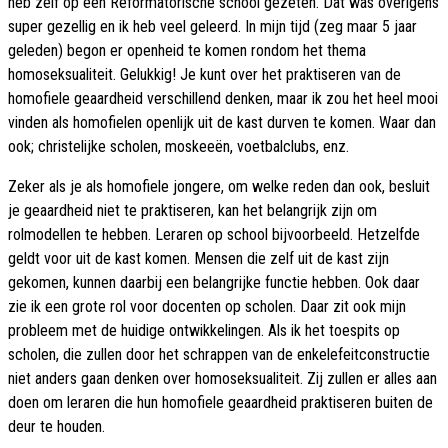
heb zelf op een Reformatorische school gezeten. Dat was overigens
super gezellig en ik heb veel geleerd. In mijn tijd (zeg maar 5 jaar
geleden) begon er openheid te komen rondom het thema
homoseksualiteit. Gelukkig! Je kunt over het praktiseren van de
homofiele geaardheid verschillend denken, maar ik zou het heel mooi
vinden als homofielen openlijk uit de kast durven te komen. Waar dan
ook; christelijke scholen, moskeeën, voetbalclubs, enz.
Zeker als je als homofiele jongere, om welke reden dan ook, besluit
je geaardheid niet te praktiseren, kan het belangrijk zijn om
rolmodellen te hebben. Leraren op school bijvoorbeeld. Hetzelfde
geldt voor uit de kast komen. Mensen die zelf uit de kast zijn
gekomen, kunnen daarbij een belangrijke functie hebben. Ook daar
zie ik een grote rol voor docenten op scholen. Daar zit ook mijn
probleem met de huidige ontwikkelingen. Als ik het toespits op
scholen, die zullen door het schrappen van de enkelefeitconstructie
niet anders gaan denken over homoseksualiteit. Zij zullen er alles aan
doen om leraren die hun homofiele geaardheid praktiseren buiten de
deur te houden.