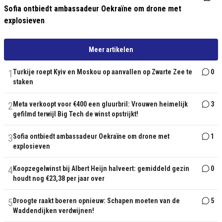
Sofia ontbiedt ambassadeur Oekraïne om drone met
explosieven
Meer artikelen
1
Turkije roept Kyiv en Moskou op aanvallen op Zwarte Zee te
0
staken
2
Meta verkoopt voor €400 een gluurbril: Vrouwen heimelijk
3
gefilmd terwijl Big Tech de winst opstrijkt!
3
Sofia ontbiedt ambassadeur Oekraïne om drone met
1
explosieven
4
Koopzegelwinst bij Albert Heijn halveert: gemiddeld gezin
0
houdt nog €23,38 per jaar over
5
Droogte raakt boeren opnieuw: Schapen moeten van de
5
Waddendijken verdwijnen!