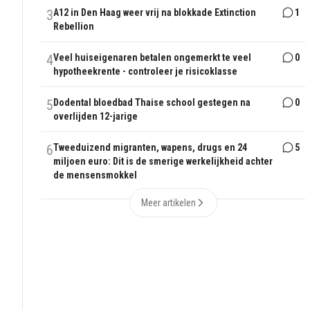
3
A12 in Den Haag weer vrij na blokkade Extinction
1
Rebellion
4
Veel huiseigenaren betalen ongemerkt te veel
0
hypotheekrente - controleer je risicoklasse
5
Dodental bloedbad Thaise school gestegen na
0
overlijden 12-jarige
6
Tweeduizend migranten, wapens, drugs en 24
5
miljoen euro: Dit is de smerige werkelijkheid achter
de mensensmokkel
Meer artikelen