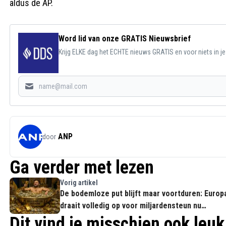
aldus de AP.
Word lid van onze GRATIS Nieuwsbrief
Krijg ELKE dag het ECHTE nieuws GRATIS en voor niets in j
ANP
door
Ga verder met lezen
Vorig artikel
De bodemloze put blijft maar voortduren: Europ
draait volledig op voor miljardensteun nu
Amerika stopt
Dit vind je misschien ook leuk