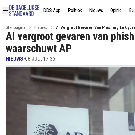
DDS App
Politiek
Nieuws
Opinie
Bui
Startpagina
Nieuws
AI Vergroot Gevaren Van Phishing En Cybe
AI vergroot gevaren van phish
waarschuwt AP
NIEUWS
•
08 JUL , 17:36