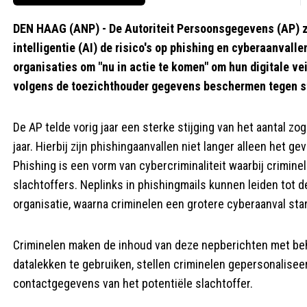
DEN HAAG (ANP) - De Autoriteit Persoonsgegevens (AP) zi
intelligentie (AI) de risico's op phishing en cyberaanval
organisaties om "nu in actie te komen" om hun digitale ve
volgens de toezichthouder gegevens beschermen tegen st
De AP telde vorig jaar een sterke stijging van het aantal z
jaar. Hierbij zijn phishingaanvallen niet langer alleen het g
Phishing is een vorm van cybercriminaliteit waarbij crimine
slachtoffers. Neplinks in phishingmails kunnen leiden to
organisatie, waarna criminelen een grotere cyberaanval sta
Criminelen maken de inhoud van deze nepberichten met beh
datalekken te gebruiken, stellen criminelen gepersonalise
contactgegevens van het potentiële slachtoffer.