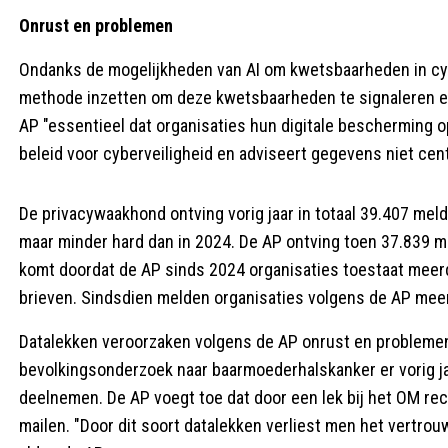
Onrust en problemen
Ondanks de mogelijkheden van AI om kwetsbaarheden in cyb
methode inzetten om deze kwetsbaarheden te signaleren en
AP "essentieel dat organisaties hun digitale bescherming 
beleid voor cyberveiligheid en adviseert gegevens niet cent
De privacywaakhond ontving vorig jaar in totaal 39.407 meld
maar minder hard dan in 2024. De AP ontving toen 37.839 me
komt doordat de AP sinds 2024 organisaties toestaat meerd
brieven. Sindsdien melden organisaties volgens de AP meer
Datalekken veroorzaken volgens de AP onrust en problemen i
bevolkingsonderzoek naar baarmoederhalskanker er vorig ja
deelnemen. De AP voegt toe dat door een lek bij het OM re
mailen. "Door dit soort datalekken verliest men het vertrou