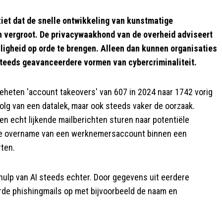
et dat de snelle ontwikkeling van kunstmatige
len vergroot. De privacywaakhond van de overheid adviseert
iligheid op orde te brengen. Alleen dan kunnen organisaties
eeds geavanceerdere vormen van cybercriminaliteit.
ogeheten 'account takeovers' van 607 in 2024 naar 1742 vorig
evolg van een datalek, maar ook steeds vaker de oorzaak.
len echt lijkende mailberichten sturen naar potentiële
t de overname van een werknemersaccount binnen een
rten.
ulp van AI steeds echter. Door gegevens uit eerdere
erde phishingmails op met bijvoorbeeld de naam en