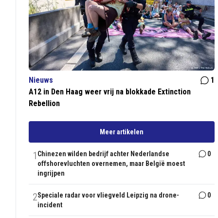
Nieuws
1
A12 in Den Haag weer vrij na blokkade Extinction
Rebellion
Meer artikelen
1
Chinezen wilden bedrijf achter Nederlandse
0
offshorevluchten overnemen, maar België moest
ingrijpen
2
Speciale radar voor vliegveld Leipzig na drone-
0
incident