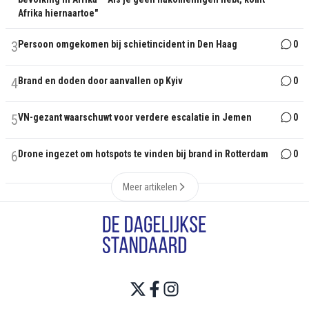
Afrika hiernaartoe"
3
Persoon omgekomen bij schietincident in Den Haag
0
4
Brand en doden door aanvallen op Kyiv
0
5
VN-gezant waarschuwt voor verdere escalatie in Jemen
0
6
Drone ingezet om hotspots te vinden bij brand in Rotterdam
0
Meer artikelen