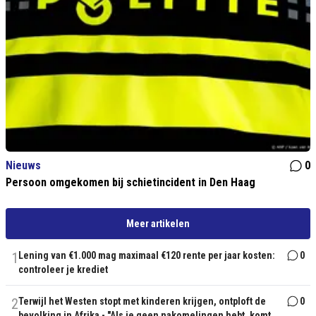
Nieuws
0
Persoon omgekomen bij schietincident in Den Haag
Meer artikelen
1
Lening van €1.000 mag maximaal €120 rente per jaar kosten:
0
controleer je krediet
2
Terwijl het Westen stopt met kinderen krijgen, ontploft de
0
bevolking in Afrika - "Als je geen nakomelingen hebt, komt