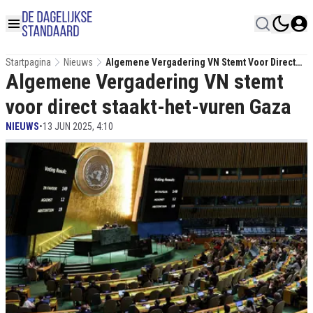
Startpagina
Nieuws
Algemene Vergadering VN Stemt Voor Direct
Algemene Vergadering VN stemt
Staakt-Het-Vuren Gaza
voor direct staakt-het-vuren Gaza
NIEUWS
•
13 JUN 2025, 4:10