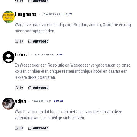
1
+
Antwoord
Haagmans
13 juni 2025 om 8:00
+
29237
Waren ze maar zo eenduidig voor Soedan, Jemen, Oekraïne en nog
meer oorlogsgebieden.
1
+
Antwoord
frank.t
13 juni 2025 om 7:06
+
7915
En Weeeeeeer een Resolutie en Weeeeeeer vergaderen.en op onze
kosten drinken eten chique restaurant chique hotel en daarna een
lekkere dikke boer laten.
1
+
Antwoord
edjan
13 juni 2025 om 4:53
+
105061
Was te voorzien dat Israel zich niets aan zou trekken van deze
vereniging van schijnheilige sinterklazen.
0
+
Antwoord