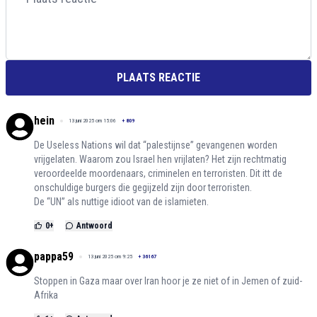
PLAATS REACTIE
hein
13 juni 2025 om 15:06
+
809
De Useless Nations wil dat “palestijnse” gevangenen worden
vrijgelaten. Waarom zou Israel hen vrijlaten? Het zijn rechtmatig
veroordeelde moordenaars, criminelen en terroristen. Dit itt de
onschuldige burgers die gegijzeld zijn door terroristen.
De “UN” als nuttige idioot van de islamieten.
0
+
Antwoord
pappa59
13 juni 2025 om 9:25
+
36167
Stoppen in Gaza maar over Iran hoor je ze niet of in Jemen of zuid-
Afrika