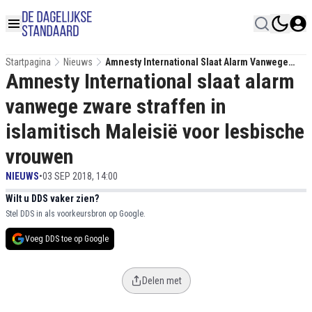
Startpagina
Nieuws
Amnesty International Slaat Alarm Vanwege
Amnesty International slaat alarm
Zware Straffen In Islamitisch Maleisië Voor
Lesbische Vrouwen
vanwege zware straffen in
islamitisch Maleisië voor lesbische
vrouwen
NIEUWS
•
03 SEP 2018, 14:00
Wilt u DDS vaker zien?
Stel DDS in als voorkeursbron op Google.
Voeg DDS toe op Google
Delen met