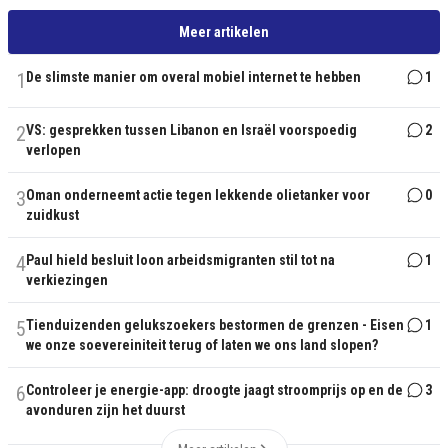
Meer artikelen
1
De slimste manier om overal mobiel internet te hebben
1
2
VS: gesprekken tussen Libanon en Israël voorspoedig
2
verlopen
3
Oman onderneemt actie tegen lekkende olietanker voor
0
zuidkust
4
Paul hield besluit loon arbeidsmigranten stil tot na
1
verkiezingen
5
Tienduizenden gelukszoekers bestormen de grenzen - Eisen
1
we onze soevereiniteit terug of laten we ons land slopen?
6
Controleer je energie-app: droogte jaagt stroomprijs op en de
3
avonduren zijn het duurst