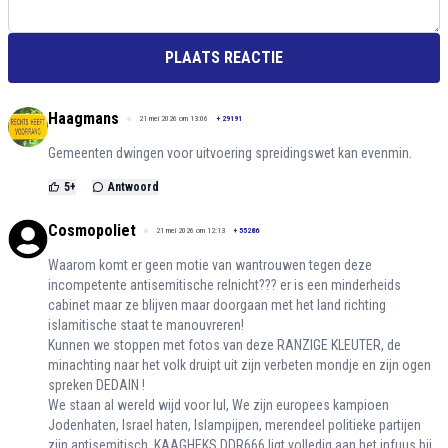
PLAATS REACTIE
Haagmans
21 mei 2026 om 13:06
+
29191
Gemeenten dwingen voor uitvoering spreidingswet kan evenmin.
5
+
Antwoord
Cosmopoliet
21 mei 2026 om 12:13
+
55286
Waarom komt er geen motie van wantrouwen tegen deze
incompetente antisemitische relnicht??? er is een minderheids
cabinet maar ze blijven maar doorgaan met het land richting
islamitische staat te manouvreren!
Kunnen we stoppen met fotos van deze RANZIGE KLEUTER, de
minachting naar het volk druipt uit zijn verbeten mondje en zijn ogen
spreken DEDAIN !
We staan al wereld wijd voor lul, We zijn europees kampioen
Jodenhaten, Israel haten, Islampijpen, merendeel politieke partijen
zijn antisemitisch, KAAGHEKS DDR666 ligt volledig aan het infuus bij