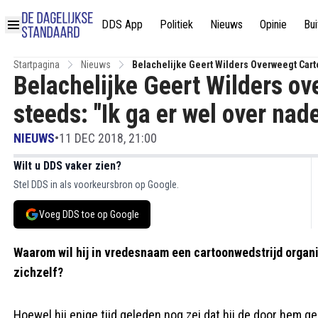
DDS App
Politiek
Nieuws
Opinie
Bui
Startpagina
Nieuws
Belachelijke Geert Wilders Overweegt Cart
Belachelijke Geert Wilders ov
steeds: "Ik ga er wel over nad
NIEUWS
•
11 DEC 2018, 21:00
Wilt u DDS vaker zien?
Stel DDS in als voorkeursbron op Google.
Voeg DDS toe op Google
Waarom wil hij in vredesnaam een cartoonwedstrijd organi
zichzelf?
Hoewel hij enige tijd geleden nog zei dat hij de door hem g