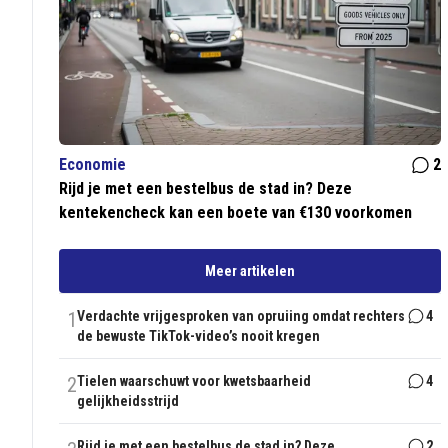
Economie
2
Rijd je met een bestelbus de stad in? Deze
kentekencheck kan een boete van €130 voorkomen
Meer artikelen
1
Verdachte vrijgesproken van opruiing omdat rechters
4
de bewuste TikTok-video’s nooit kregen
2
Tielen waarschuwt voor kwetsbaarheid
4
gelijkheidsstrijd
Rijd je met een bestelbus de stad in? Deze
2