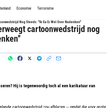
tenland
Economie
Terrorisme
oonwedstrijd Nog Steeds: "Ik Ga Er Wel Over Nadenken"
erweegt cartoonwedstrijd nog
enken"
seren? Hij is tegenwoordig toch al een karikatuur van
eplande cartoonwedstrijd zou afblazen -- omdat die voor grote