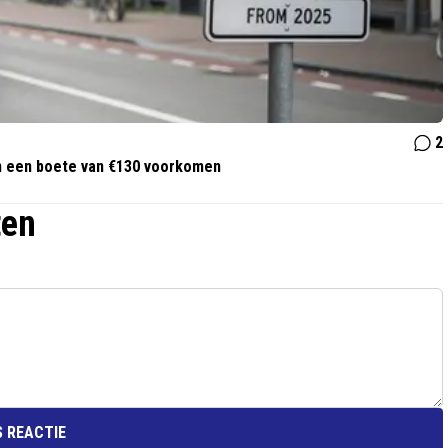
2
an een boete van €130 voorkomen
ten
 REACTIE