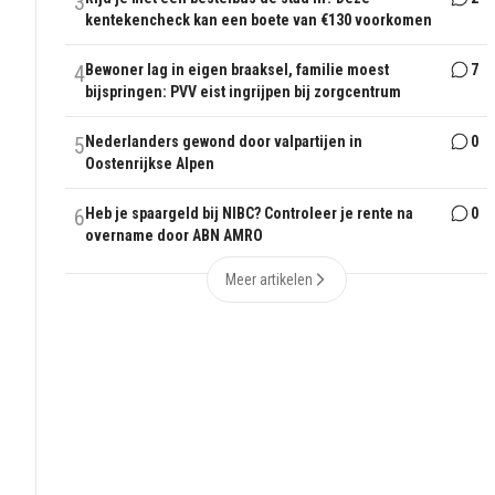
3
kentekencheck kan een boete van €130 voorkomen
4
Bewoner lag in eigen braaksel, familie moest
7
bijspringen: PVV eist ingrijpen bij zorgcentrum
5
Nederlanders gewond door valpartijen in
0
Oostenrijkse Alpen
6
Heb je spaargeld bij NIBC? Controleer je rente na
0
overname door ABN AMRO
Meer artikelen