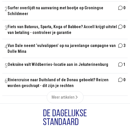
2
Surfer overlijdt na aanvaring met bootje op Groningse
0
Schildmeer
3
Fiets van Batavus, Sparta, Koga of Babboe? Accell krijgt uitstel
0
van betaling - controleer je garantie
4
Van Dale neemt ‘vulvalippen’ op na jarenlange campagne van
3
Dolle Mina
5
Oekraïne valt Wildberries-locatie aan in Jekaterinenburg
1
6
Riviercruise naar Duitsland of de Donau geboekt? Reizen
0
worden geschrapt - dit zijn je rechten
Meer artikelen