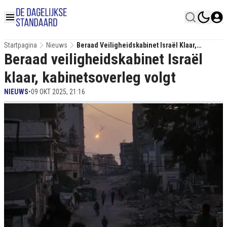
Startpagina
Nieuws
Beraad Veiligheidskabinet Israël Klaar,
Beraad veiligheidskabinet Israël
Kabinetsoverleg Volgt
klaar, kabinetsoverleg volgt
NIEUWS
•
09 OKT 2025, 21:16