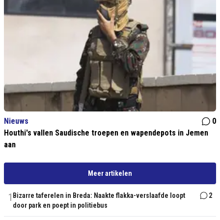
Nieuws
0
Houthi's vallen Saudische troepen en wapendepots in Jemen
aan
Meer artikelen
1
Bizarre taferelen in Breda: Naakte flakka-verslaafde loopt
2
door park en poept in politiebus