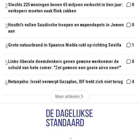
2
Slechts 225 woningen boven €5 miljoen verkocht in tien jaar:
0
verkopers moeten vaak flink zakken
3
Houthi's vallen Saudische troepen en wapendepots in Jemen
0
aan
4
Grote natuurbrand in Spaanse Niebla rukt op richting Sevilla
1
5
Links-liberale doemdenkers geven gewone werknemer de
0
schuld van hete zomer: "Zet gewoon een goeie airco neer!"
6
Netanyahu: Israël verwerpt Gazaplan, IDF trekt zich niet terug
4
Meer artikelen