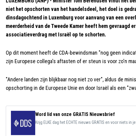
LUXEMBURG (ANP) - Minister Tom Berendsen vindt het belan
niet het opschorten van het handelsdeel, het doel is gedra
dinsdagochtend in Luxemburg voor aanvang van een overl
meerderheid van de Tweede Kamer heeft hem gevraagd er i
associatieverdrag met Israël op te schorten.
Op dit moment heeft de CDA-bewindsman "nog geen indicatie"
zijn Europese collega's aftasten of er steun is voor zo'n ma
"Andere landen zijn blijkbaar nog niet zo ver", aldus de min
opschorting in de Europese Unie en door Israël als een "zw
Word lid van onze GRATIS Nieuwsbrief
Krijg ELKE dag het ECHTE nieuws GRATIS en voor niets in j