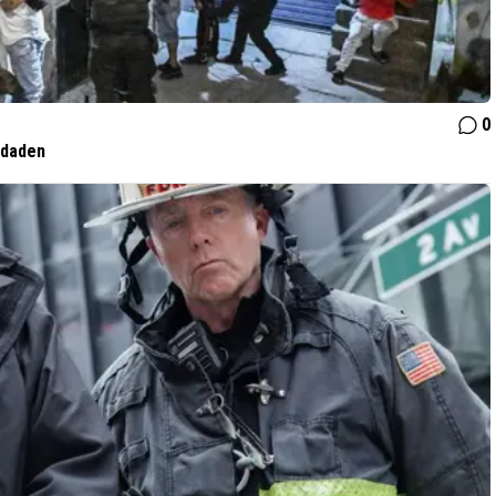
0
 daden