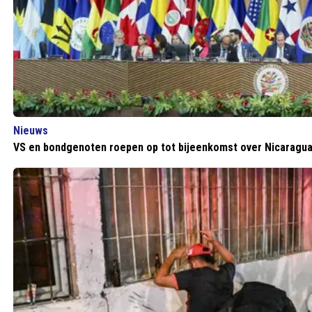
Nieuws
VS en bondgenoten roepen op tot bijeenkomst over Nicaragu