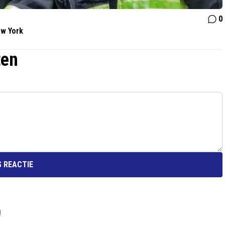
0
ew York
ten
 REACTIE
!