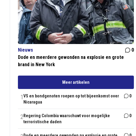
Nieuws
0
Dode en meerdere gewonden na explosie en grote
brand in New York
Meer artikelen
1
VS en bondgenoten roepen op tot bijeenkomst over
0
Nicaragua
2
Regering Colombia waarschuwt voor mogelijke
0
terroristische daden
Dode en meerdere gewonden na explosie en grote
0