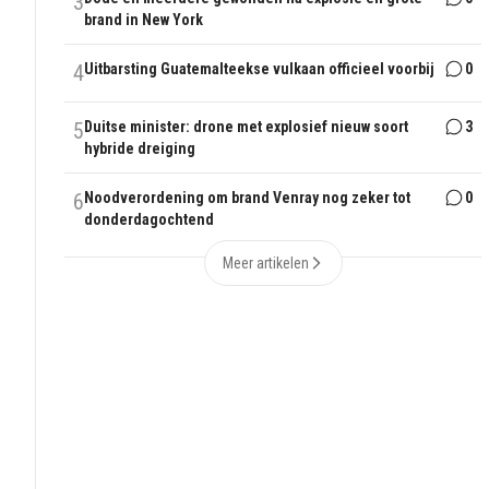
3
brand in New York
4
Uitbarsting Guatemalteekse vulkaan officieel voorbij
0
5
Duitse minister: drone met explosief nieuw soort
3
hybride dreiging
6
Noodverordening om brand Venray nog zeker tot
0
donderdagochtend
Meer artikelen