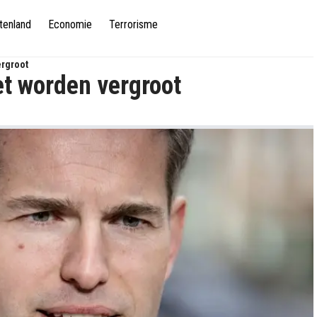
tenland
Economie
Terrorisme
ergroot
et worden vergroot