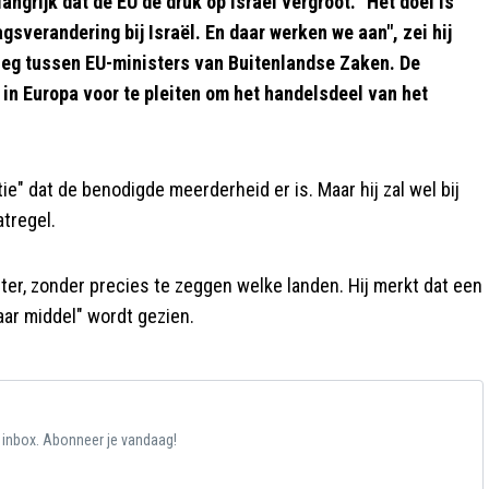
grijk dat de EU de druk op Israël vergroot. "Het doel is
gsverandering bij Israël. En daar werken we aan", zei hij
eg tussen EU-ministers van Buitenlandse Zaken. De
n Europa voor te pleiten om het handelsdeel van het
 dat de benodigde meerderheid er is. Maar hij zal wel bij
atregel.
ister, zonder precies te zeggen welke landen. Hij merkt dat een
aar middel" wordt gezien.
e inbox. Abonneer je vandaag!