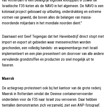
van Rotterdam is een belangrijk logistiek knooppunt in zowel de
Israëlische F35-keten als de NAVO in het algemeen. De NAVO is een
koloniaal project gebouwd op uitbuiting, onderdrukking en extreme
vormen van geweld, die boven alles de belangen van massa-
moordende miljardairs in het mondiale noorden dient."
Daarnaast eist Geef Tegengas dat het Havenbedrijf direct stopt met
import en export uit gebieden waar mensenrechten worden
geschonden, een volledig handels- en wapenembargo met Israël
implementeert en een plan presenteert om doorvoer van alle andere
vervuilende grondstoffen en producten zo snel mogelijk uit te
faseren.
Maersk
De actiegroep protesteert ook bij het kantoor van de grote rederij
Maersk in Rotterdam omdat die Deense containervervoerder
onderdelen voor de F35 naar Israël zou vervoeren. Daar hebben
tientallen demonstranten zich verzameld, ziet een ANP-fotograaf.