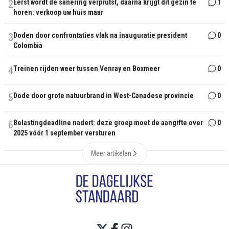
2
Eerst wordt de sanering verprutst, daarna krijgt dit gezin te
1
horen: verkoop uw huis maar
3
Doden door confrontaties vlak na inauguratie president
0
Colombia
4
Treinen rijden weer tussen Venray en Boxmeer
0
5
Dode door grote natuurbrand in West-Canadese provincie
0
6
Belastingdeadline nadert: deze groep moet de aangifte over
0
2025 vóór 1 september versturen
Meer artikelen