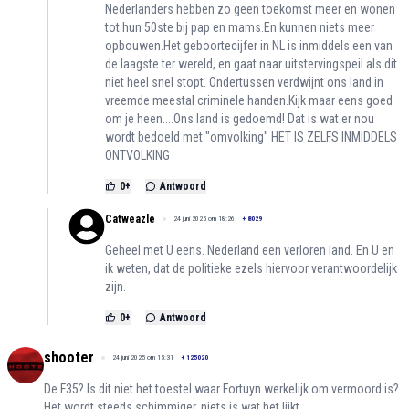
Nederlanders hebben zo geen toekomst meer en wonen
tot hun 50ste bij pap en mams.En kunnen niets meer
opbouwen.Het geboortecijfer in NL is inmiddels een van
de laagste ter wereld, en gaat naar uitstervingspeil als dit
niet heel snel stopt. Ondertussen verdwijnt ons land in
vreemde meestal criminele handen.Kijk maar eens goed
om je heen....Ons land is gedoemd! Dat is wat er nou
wordt bedoeld met "omvolking" HET IS ZELFS INMIDDELS
ONTVOLKING
0
+
Antwoord
Catweazle
24 juni 2025 om 18:26
+
8029
Geheel met U eens. Nederland een verloren land. En U en
ik weten, dat de politieke ezels hiervoor verantwoordelijk
zijn.
0
+
Antwoord
shooter
24 juni 2025 om 15:31
+
125020
De F35? Is dit niet het toestel waar Fortuyn werkelijk om vermoord is?
Het wordt steeds schimmiger, niets is wat het lijkt.