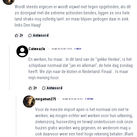
Wordt steeds erger,en er wordt vrijwel niet tegen opgetreden, als dit
zo doorgaat met die extreme activisten bendes, liggen ze ons hele
land straks nog volledig lam!..en maar blijven gedogen daar in ziek
links Den Haag!
2
+
Antwoord
Catweazle
24 juni 2025 om 15:45
+
8029
En werken, ho maar... In dit land van de "gekke Henkie', is het
schijnbaar normaal dat "jan en alleman", de hele dag zondag
heeft. We zijn naar de kloten in Nederland. Finaal... Is maar
mijn mening hoor.
2
+
Antwoord
megaman275
24 juni 2025 om 16:42
+
55784
Voor de meeste import apen is het normaal om niet te
werken, wij mogen echter wel werken voor hun uitkering,
ziekenzorg, huisvesting en terwijl ondertussen ook onze
huizen gratis worden weg gegeven, en wederom mag u
ook daarvoor weer een heel hoge rekening betalen ,Want