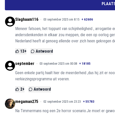
PLAATS
Slaghaam116
03 september 2025 om 8:15
+
62606
Meneer fatsoen, het toppunt van schijnheiligheid , arrogantie e
andersdenkenden in elkaar zou meppen, die een op oorlog geri
Nederland heeft al genoeg ellende over zich heen gekregen de 
13
+
Antwoord
september
03 september 2025 om 00:08
+
18185
Geen enkele partij haalt hier de meerderheid ,dus hij zit er nooi
verkiezingsprogramma uit voeren.
2
+
Antwoord
megaman275
02 september 2025 om 23:23
+
55783
Na Timmermans nog een 2e horror scenario.Je moet er gewo