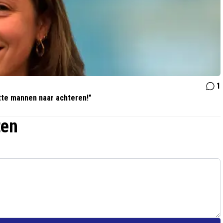
1
itte mannen naar achteren!"
ten