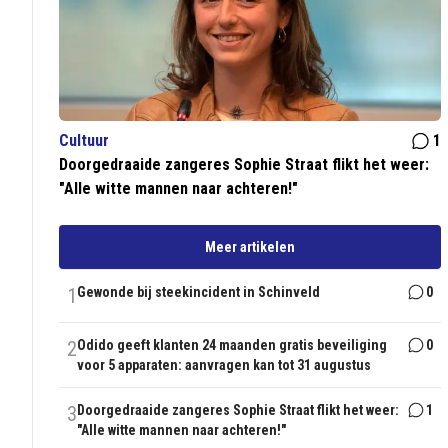
Cultuur
1
Doorgedraaide zangeres Sophie Straat flikt het weer:
"Alle witte mannen naar achteren!"
Meer artikelen
1
Gewonde bij steekincident in Schinveld
0
2
Odido geeft klanten 24 maanden gratis beveiliging
0
voor 5 apparaten: aanvragen kan tot 31 augustus
3
Doorgedraaide zangeres Sophie Straat flikt het weer:
1
"Alle witte mannen naar achteren!"