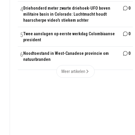
4
Driehonderd meter zwarte driehoek-UFO boven
0
militaire basis in Colorado: Luchtmacht houdt
haarscherpe video's stiekem achter
5
Twee aanslagen op eerste werkdag Colombiaanse
0
president
6
Noodtoestand in West-Canadese provincie om
0
natuurbranden
Meer artikelen