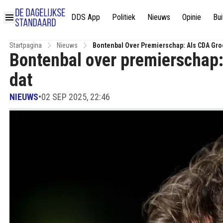
DDS App
Politiek
Nieuws
Opinie
Bui
Startpagina
Nieuws
Bontenbal Over Premierschap: Als CDA Groo
Bontenbal over premierschap: 
dat
NIEUWS
•
02 SEP 2025, 22:46