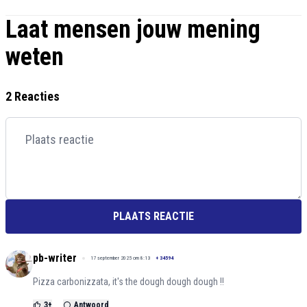
Laat mensen jouw mening
weten
2 Reacties
PLAATS REACTIE
pb-writer
17 september 2025 om 8:13
+
34594
Pizza carbonizzata, it's the dough dough dough !!
3
+
Antwoord