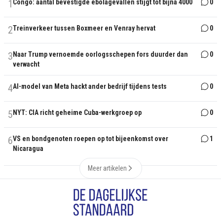
1
Congo: aantal bevestigde ebolagevallen stijgt tot bijna 4000
0
2
Treinverkeer tussen Boxmeer en Venray hervat
0
3
Naar Trump vernoemde oorlogsschepen fors duurder dan
0
verwacht
4
AI-model van Meta hackt ander bedrijf tijdens tests
0
5
NYT: CIA richt geheime Cuba-werkgroep op
0
6
VS en bondgenoten roepen op tot bijeenkomst over
1
Nicaragua
Meer artikelen