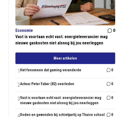
Economie
0
Vast is voortaan echt vast: energieleverancier mag
nieuwe gaskosten niet alsnog bij jou neerleggen
Meer artikelen
1
Het fenomeen dat gaming veranderde
0
2
Acteur Peter Faber (82) overleden
0
3
Vast is voortaan echt vast: energieleverancier mag
0
nieuwe gaskosten niet alsnog bij jou neerleggen
4
Doden en gewonden bij schietpartij op Thaise school
0