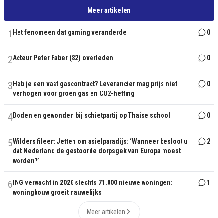
Meer artikelen
1
Het fenomeen dat gaming veranderde
0
2
Acteur Peter Faber (82) overleden
0
3
Heb je een vast gascontract? Leverancier mag prijs niet
0
verhogen voor groen gas en CO2-heffing
4
Doden en gewonden bij schietpartij op Thaise school
0
5
Wilders fileert Jetten om asielparadijs: ‘Wanneer besloot u
2
dat Nederland de gestoorde dorpsgek van Europa moest
worden?’
6
ING verwacht in 2026 slechts 71.000 nieuwe woningen:
1
woningbouw groeit nauwelijks
Meer artikelen