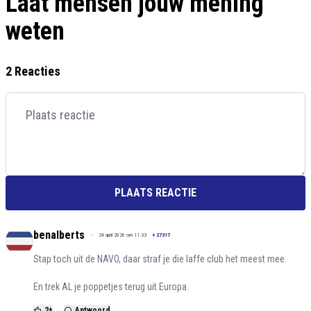
Laat mensen jouw mening
weten
2 Reacties
PLAATS REACTIE
benalberts
24 april 2026 om 11:33
+
27317
Stap toch uit de NAVO, daar straf je die laffe club het meest mee.
En trek AL je poppetjes terug uit Europa.
2
+
Antwoord