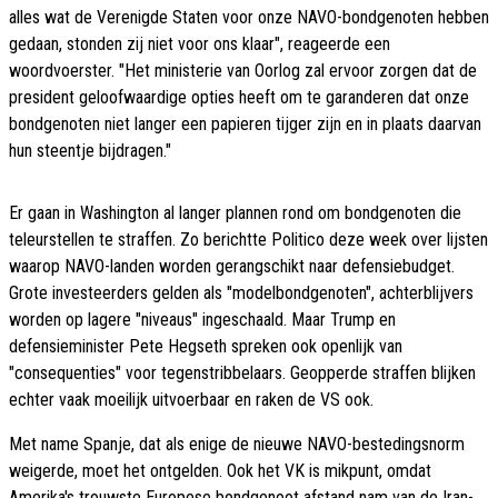
alles wat de Verenigde Staten voor onze NAVO-bondgenoten hebben
gedaan, stonden zij niet voor ons klaar", reageerde een
woordvoerster. "Het ministerie van Oorlog zal ervoor zorgen dat de
president geloofwaardige opties heeft om te garanderen dat onze
bondgenoten niet langer een papieren tijger zijn en in plaats daarvan
hun steentje bijdragen."
Er gaan in Washington al langer plannen rond om bondgenoten die
teleurstellen te straffen. Zo berichtte Politico deze week over lijsten
waarop NAVO-landen worden gerangschikt naar defensiebudget.
Grote investeerders gelden als "modelbondgenoten", achterblijvers
worden op lagere "niveaus" ingeschaald. Maar Trump en
defensieminister Pete Hegseth spreken ook openlijk van
"consequenties" voor tegenstribbelaars. Geopperde straffen blijken
echter vaak moeilijk uitvoerbaar en raken de VS ook.
Met name Spanje, dat als enige de nieuwe NAVO-bestedingsnorm
weigerde, moet het ontgelden. Ook het VK is mikpunt, omdat
Amerika's trouwste Europese bondgenoot afstand nam van de Iran-