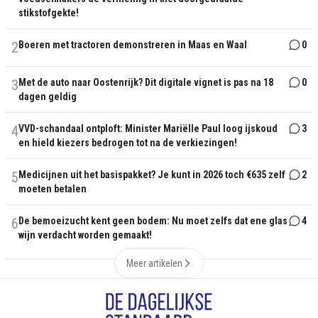
stikstofgekte!
2
Boeren met tractoren demonstreren in Maas en Waal
0
3
Met de auto naar Oostenrijk? Dit digitale vignet is pas na 18
0
dagen geldig
4
VVD-schandaal ontploft: Minister Mariëlle Paul loog ijskoud
3
en hield kiezers bedrogen tot na de verkiezingen!
5
Medicijnen uit het basispakket? Je kunt in 2026 toch €635 zelf
2
moeten betalen
6
De bemoeizucht kent geen bodem: Nu moet zelfs dat ene glas
4
wijn verdacht worden gemaakt!
Meer artikelen