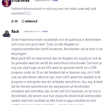
01Gafferke
12 juni 2026 om 10:57
+
91857
Fathima Halsema komt er ook nog even een stink ouwe wijf zeik
overdoen!🇮🇱
0
+
Antwoord
flach
12 juni 2026 om 10:27
+
27324
Sliske Halalsema mede oorzakelijk voor de puinhoop in Amsterdam
zelfs voor een groot deel. Zoals ze alle illegalen en
ongedocumenteerden heeft bezworen, Amsterdam zal ze niets in de
weg leggen.
Maar goed 60% en daar komen dan de illegalen etc nog bij en ook de
3e generatie want die wordt als autochtoon beschouwd. Dan kom je
nog een stuk hoger uit als 60% want de gmeente heeft zo'n 270K
jongeren onder de 26 en dat betekent dat er daarvan ong. zo'n 160K
ook van allochtone afkomst zijn, meer zelfs want hun aandeel in de
jongeren is veel groter dan die vd blanke autochtoon. Dus erg, ik denk
dat de meeste autochtonen die weg kunnen uit Amsterdam
inmiddels wel vertrokken zijn, ik heb zelf zo'n buurman, en de rest in
Amsterdam, die kiezen voor hun utopische droomstad overbevolkte
zwarte stad met misdaad op elke hoek en giga schulden en veel