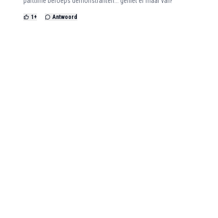
parttime beroeps demonstranten... geniet er maar van!
1
+
Antwoord