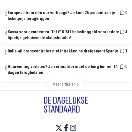
3
Europese trein één uur vertraagd? Je kunt 25 procent van je
0
ticketprijs terugkrijgen
4
Kassa voor gemeenten: Tot €15.747 belastinggeld voor iedere
4
tijdelijk gehuisveste statushouder!
5
Italië wil grenscontroles niet intrekken na dreigement Spanje
1
6
Huurwoning verlaten? Je verhuurder moet de borg binnen 14
0
dagen terugbetalen
Meer artikelen