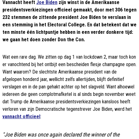
Vannacht heeft
Joe Biden
zijn winst in de Amerikaanse
presidentsverkiezingen officieel gemaakt, door met 306 tegen
232 stemmen de zittende president Joe Biden te verslaan in
een stemming in het Electoral College. En dat betekent dat we
ten minste één lichtpuntje hebben in een verder donkere tijd:
we gaan het doen zonder Don the Con.
Wat een rare dag. We zitten op dag 1 van lockdown 2, maar toch kon
er vanochtend bij het ontbijt een bescheiden flesje champagne open.
Want waarom? De slechtste Amerikaanse president van de
afgelopen honderd jaar, wellicht zelfs allertijden, blijft definitief
verslagen en in de pan gehakt achter op het slagveld. Want alhoewel
iedereen die geen complotmafketel is al sinds begin november weet
dat Trump de Amerikaanse presidentsverkiezingen kansloos heeft
verloren van zijn Democratische tegenstrever Joe Biden, werd het
vannacht officieel
:
"Joe Biden was once again declared the winner of the