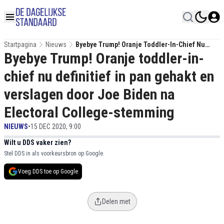
Startpagina
Nieuws
Byebye Trump! Oranje Toddler-In-Chief Nu
Byebye Trump! Oranje toddler-in-
Definitief In Pan Gehakt En Verslagen Door Joe
Biden Na Electoral College-Stemming
chief nu definitief in pan gehakt en
verslagen door Joe Biden na
Electoral College-stemming
NIEUWS
•
15 DEC 2020, 9:00
Wilt u DDS vaker zien?
Stel DDS in als voorkeursbron op Google.
Voeg DDS toe op Google
Delen met