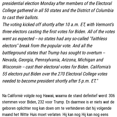
presidential election Monday after members of the Electoral
College gathered in all 50 states and the District of Columbia
to cast their ballots.
The voting kicked off shortly after 10 a.m. ET, with Vermont's
three electors casting the first votes for Biden. All of the votes
went as expected -- no states had any so-called "faithless
electors" break from the popular vote. And all the
battleground states that Trump has sought to overturn --
Nevada, Georgia, Pennsylvania, Arizona, Michigan and
Wisconsin -- cast their electoral votes for Biden. California's
55 electors put Biden over the 270 Electoral College votes
needed to become president shortly after 5 p.m. ET."
Na Californië volgde nog Hawaii, waarna de stand definitief werd: 306
stemmen voor Biden, 232 voor Trump. En daarmee is er niets wat de
geboren oplichter nog kan doen om te verhinderen dat hij volgende
maand het Witte Huis moet verlaten. Hij kan nog Hij kan nog eens