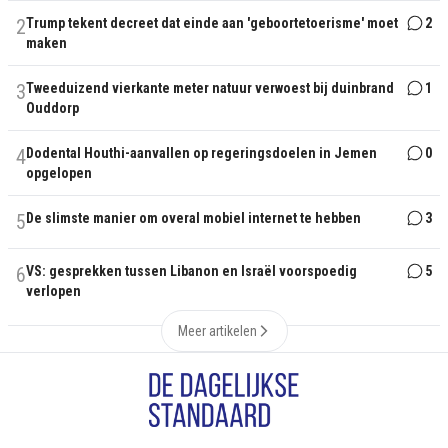
2
Trump tekent decreet dat einde aan 'geboortetoerisme' moet
2
maken
3
Tweeduizend vierkante meter natuur verwoest bij duinbrand
1
Ouddorp
4
Dodental Houthi-aanvallen op regeringsdoelen in Jemen
0
opgelopen
5
De slimste manier om overal mobiel internet te hebben
3
6
VS: gesprekken tussen Libanon en Israël voorspoedig
5
verlopen
Meer artikelen