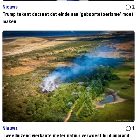
Nieuws
2
Trump tekent decreet dat einde aan 'geboortetoerisme' moet
maken
Nieuws
1
Tweeduizend vierkante meter natuur verwoest bij duinbrand