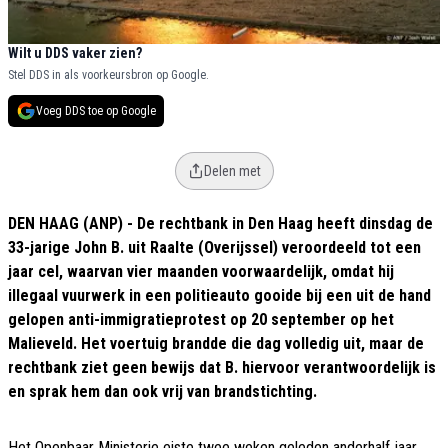
Wilt u DDS vaker zien?
Stel DDS in als voorkeursbron op Google.
Voeg DDS toe op Google
Delen met
DEN HAAG (ANP) - De rechtbank in Den Haag heeft dinsdag de
33-jarige John B. uit Raalte (Overijssel) veroordeeld tot een
jaar cel, waarvan vier maanden voorwaardelijk, omdat hij
illegaal vuurwerk in een politieauto gooide bij een uit de hand
gelopen anti-immigratieprotest op 20 september op het
Malieveld. Het voertuig brandde die dag volledig uit, maar de
rechtbank ziet geen bewijs dat B. hiervoor verantwoordelijk is
en sprak hem dan ook vrij van brandstichting.
Het Openbaar Ministerie eiste twee weken geleden anderhalf jaar