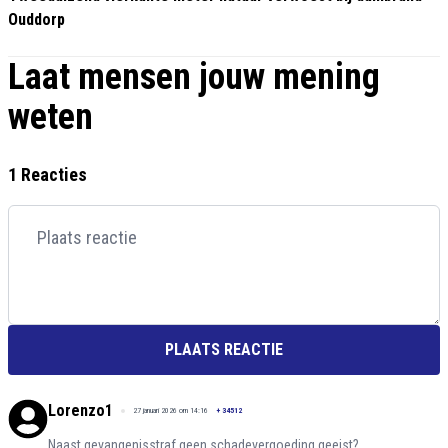
Ouddorp
Laat mensen jouw mening
weten
1 Reacties
PLAATS REACTIE
Lorenzo1
27 januari 2026 om 14:16
+
34512
Naast gevangenisstraf geen schadevergoeding geeist?