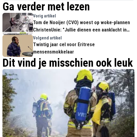
Ga verder met lezen
Vorig artikel
Tom de Nooijer (CVO) woest op woke-plannen
ChristenUnie: "Jullie dienen een aanklacht in
tegen onze eigen inwoners!"
Volgend artikel
Twintig jaar cel voor Eritrese
mensensmokkelaar
Dit vind je misschien ook leuk