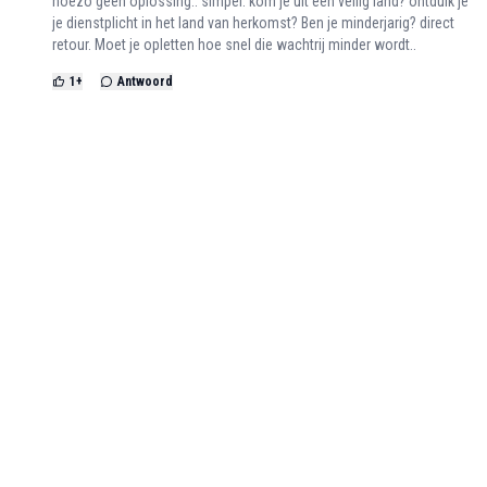
hoezo geen oplossing.. simpel: kom je uit een veilig land? ontduik je
je dienstplicht in het land van herkomst? Ben je minderjarig? direct
retour. Moet je opletten hoe snel die wachtrij minder wordt..
1
+
Antwoord