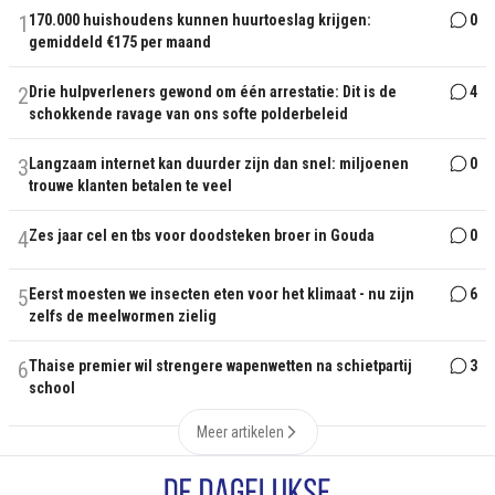
1
170.000 huishoudens kunnen huurtoeslag krijgen:
0
gemiddeld €175 per maand
2
Drie hulpverleners gewond om één arrestatie: Dit is de
4
schokkende ravage van ons softe polderbeleid
3
Langzaam internet kan duurder zijn dan snel: miljoenen
0
trouwe klanten betalen te veel
4
Zes jaar cel en tbs voor doodsteken broer in Gouda
0
5
Eerst moesten we insecten eten voor het klimaat - nu zijn
6
zelfs de meelwormen zielig
6
Thaise premier wil strengere wapenwetten na schietpartij
3
school
Meer artikelen