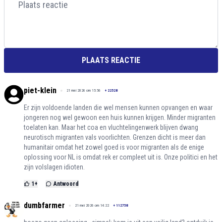
PLAATS REACTIE
piet-klein
21 mei 2026 om 15:56
+
22528
Er zijn voldoende landen die wel mensen kunnen opvangen en waar
jongeren nog wel gewoon een huis kunnen krijgen. Minder migranten
toelaten kan. Maar het coa en vluchtelingenwerk blijven dwang
neurotisch migranten vals voorlichten. Grenzen dicht is meer dan
humanitair omdat het zowel goed is voor migranten als de enige
oplossing voor NL is omdat rek er compleet uit is. Onze politici en het
zijn volslagen idioten.
1
+
Antwoord
dumbfarmer
21 mei 2026 om 14:22
+
112758