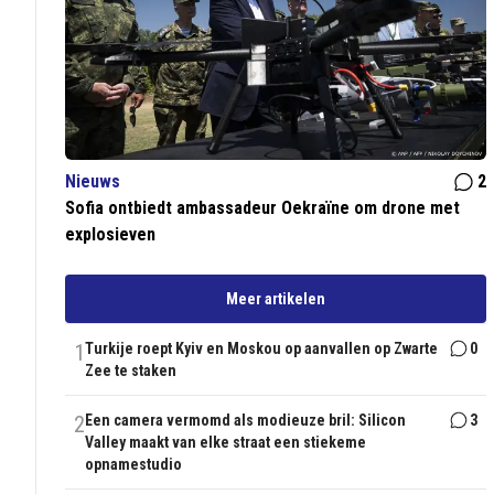
Nieuws
2
Sofia ontbiedt ambassadeur Oekraïne om drone met
explosieven
Meer artikelen
1
Turkije roept Kyiv en Moskou op aanvallen op Zwarte
0
Zee te staken
2
Een camera vermomd als modieuze bril: Silicon
3
Valley maakt van elke straat een stiekeme
opnamestudio