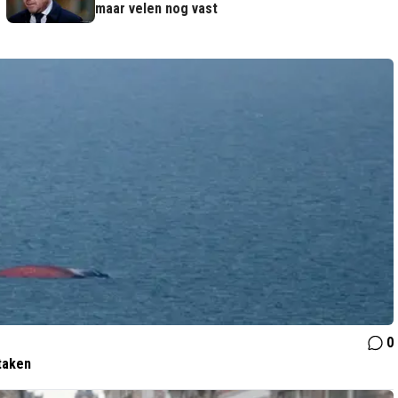
maar velen nog vast
0
taken