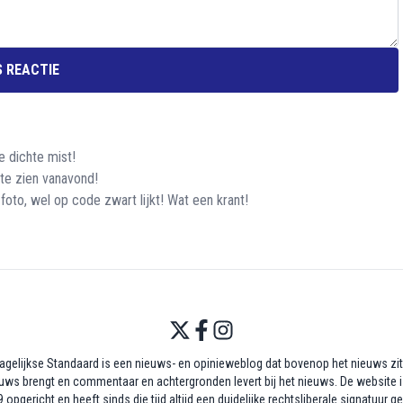
 REACTIE
 dichte mist!
 te zien vanavond!
oto, wel op code zwart lijkt! Wat een krant!
agelijkse Standaard is een nieuws- en opinieweblog dat bovenop het nieuws zit,
uws brengt en commentaar en achtergronden levert bij het nieuws. De website i
 opgericht en heeft sinds die tijd altijd een duidelijke rechtsliberale signatuur g