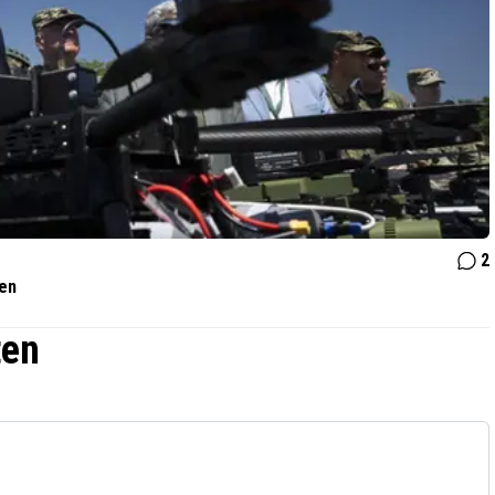
2
ven
ten