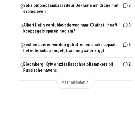
3
Sofia ontbiedt ambassadeur Oekraïne om drone met
2
explosieven
4
Albert Heijn verdubbelt de weg naar €3 winst - heeft
0
koopzegels sparen nog zin?
5
Zestien boeren worden getroffen en straks bepaalt
6
het waterschap mogelijk wie nog water krijgt
6
Bloomberg: Kyiv ontziet Kazachse olietankers bij
2
Russische havens
Meer artikelen