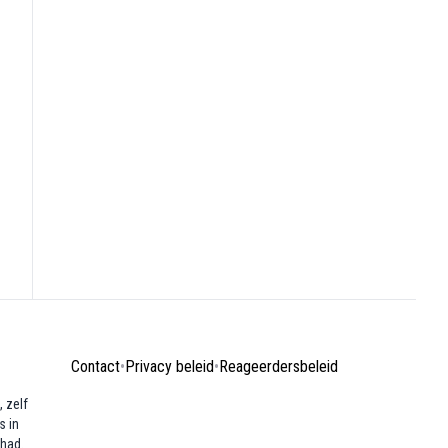
Contact
•
Privacy beleid
•
Reageerdersbeleid
 zelf
s in
ehad.