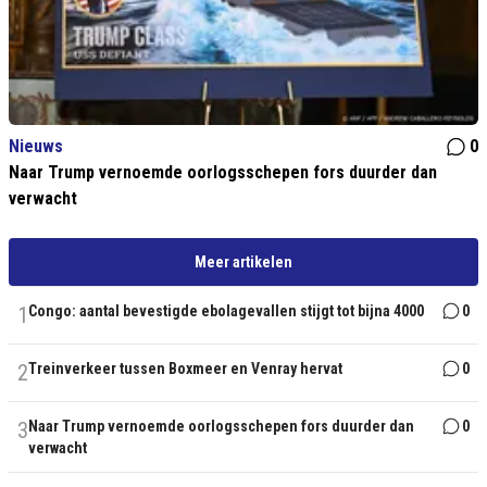
Nieuws
0
Naar Trump vernoemde oorlogsschepen fors duurder dan
verwacht
Meer artikelen
1
Congo: aantal bevestigde ebolagevallen stijgt tot bijna 4000
0
2
Treinverkeer tussen Boxmeer en Venray hervat
0
3
Naar Trump vernoemde oorlogsschepen fors duurder dan
0
verwacht