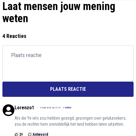
Laat mensen jouw mening
weten
4 Reacties
PLAATS REACTIE
Lorenzo1
03 juni 2026 om 21:31
+
34504
Als die Ye iets zou hebben gezegd, gezongen over gelukzoekers,
zou de rechter hem onmiddellijk het land hebben laten uitzetten.
2
+
Antwoord