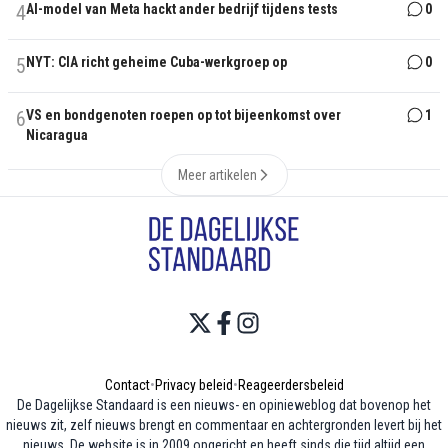
4
AI-model van Meta hackt ander bedrijf tijdens tests
0
5
NYT: CIA richt geheime Cuba-werkgroep op
0
6
VS en bondgenoten roepen op tot bijeenkomst over
1
Nicaragua
Meer artikelen
Contact
•
Privacy beleid
•
Reageerdersbeleid
De Dagelijkse Standaard is een nieuws- en opinieweblog dat bovenop het
nieuws zit, zelf nieuws brengt en commentaar en achtergronden levert bij het
nieuws. De website is in 2009 opgericht en heeft sinds die tijd altijd een