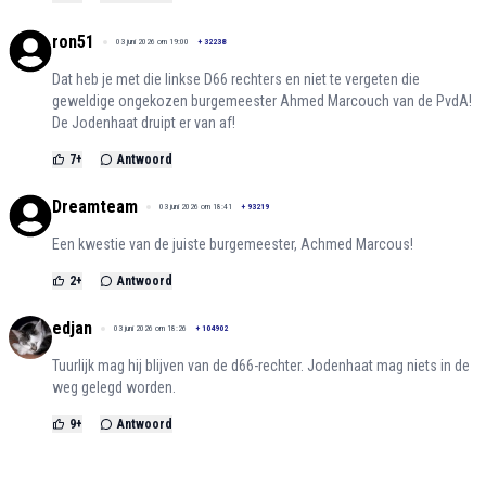
ron51
03 juni 2026 om 19:00
+
32238
Dat heb je met die linkse D66 rechters en niet te vergeten die
geweldige ongekozen burgemeester Ahmed Marcouch van de PvdA!
De Jodenhaat druipt er van af!
7
+
Antwoord
Dreamteam
03 juni 2026 om 18:41
+
93219
Een kwestie van de juiste burgemeester, Achmed Marcous!
2
+
Antwoord
edjan
03 juni 2026 om 18:26
+
104902
Tuurlijk mag hij blijven van de d66-rechter. Jodenhaat mag niets in de
weg gelegd worden.
9
+
Antwoord