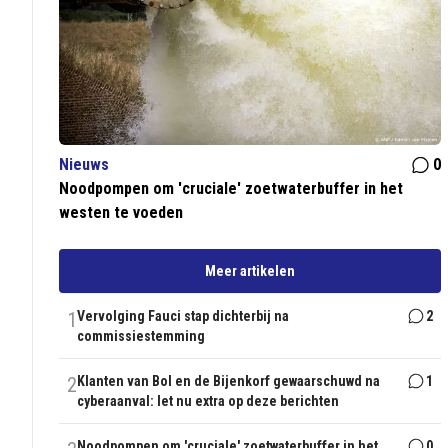
Nieuws
0
Noodpompen om 'cruciale' zoetwaterbuffer in het
westen te voeden
Meer artikelen
1
Vervolging Fauci stap dichterbij na
2
commissiestemming
2
Klanten van Bol en de Bijenkorf gewaarschuwd na
1
cyberaanval: let nu extra op deze berichten
Noodpompen om 'cruciale' zoetwaterbuffer in het
0