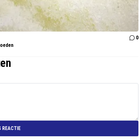
0
voeden
ten
 REACTIE