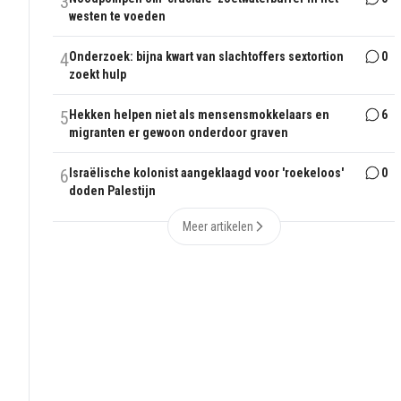
3
westen te voeden
4
Onderzoek: bijna kwart van slachtoffers sextortion
0
zoekt hulp
5
Hekken helpen niet als mensensmokkelaars en
6
migranten er gewoon onderdoor graven
6
Israëlische kolonist aangeklaagd voor 'roekeloos'
0
doden Palestijn
Meer artikelen