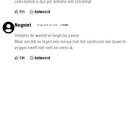
Links beleid is dus per definitie anti Christelijk.
11
+
Antwoord
Nogniet
06 juni 2026 om 12:06
+
32485
Verbeter de wereld en begin bij uzelve.
Maar om dat nu tegen een meisje met het syndroom van down te
zeggen heeft niet veel zin vrees ik.
12
+
Antwoord