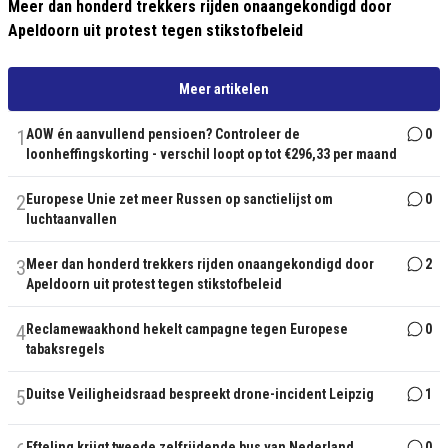
Meer dan honderd trekkers rijden onaangekondigd door
Apeldoorn uit protest tegen stikstofbeleid
Meer artikelen
1
AOW én aanvullend pensioen? Controleer de
0
loonheffingskorting - verschil loopt op tot €296,33 per maand
2
Europese Unie zet meer Russen op sanctielijst om
0
luchtaanvallen
3
Meer dan honderd trekkers rijden onaangekondigd door
2
Apeldoorn uit protest tegen stikstofbeleid
4
Reclamewaakhond hekelt campagne tegen Europese
0
tabaksregels
5
Duitse Veiligheidsraad bespreekt drone-incident Leipzig
1
Efteling krijgt tweede zelfrijdende bus van Nederland
0