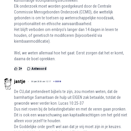
kunstmatige voortplantingstechnieken.
Elk onderzoek moet worden goedgekeurd door de Centrale
Commissie Mensgebonden Onderzoek (CCMO), die wettelijk
gebonden is om te toetsen op wetenschappelijke noodzaak,
proportionaliteit en ethische aanvaardbaarheid.
Het blijft verboden om embryo’s langer dan 14 dagen in leven te
houden, of genetisch te modificeren (bijvoorbeeld via
kiembaanmodificatie).
Wel, we weten allemaal hoe het gaat. Eerst zorgen dat het er komt,
daarna de boel oprekken.
3
+
Antwoord
jantje
06 juni 2026 om 12:17
+
33318
De CU,dat pretendeert bijbels te zijn, zou moeten weten, dat de
barmhartige Samaritaan de hulp uit EIGEN zak betaalde, totdat de
gewonde weer verder kon. Lucas 10:25-37
Dus niet roven bij de belastingbetaler en met de veren gaan pronken.
Dit is ook een waarschuwing aan kapitaalkrachtigen om het geld niet
alleen voor jezelf te houden.
De Goddelijke orde geeft wel aan dat je vrij moet zijn in je keuzes.