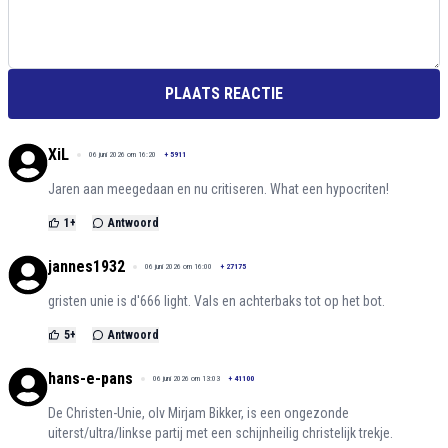
PLAATS REACTIE
XiL
06 juni 2026 om 16:20
+
5911
Jaren aan meegedaan en nu critiseren. What een hypocriten!
1
+
Antwoord
jannes1932
06 juni 2026 om 16:00
+
27175
gristen unie is d'666 light. Vals en achterbaks tot op het bot.
5
+
Antwoord
hans-e-pans
06 juni 2026 om 13:03
+
41100
De Christen-Unie, olv Mirjam Bikker, is een ongezonde
uiterst/ultra/linkse partij met een schijnheilig christelijk trekje.