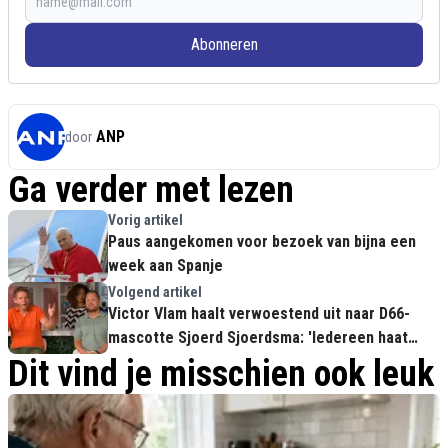
Abonneren
ANP
door
Ga verder met lezen
Vorig artikel
Paus aangekomen voor bezoek van bijna een
week aan Spanje
Volgend artikel
Victor Vlam haalt verwoestend uit naar D66-
mascotte Sjoerd Sjoerdsma: 'Iedereen haat
hem'
Dit vind je misschien ook leuk