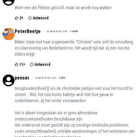
Weer een die Pletten gelooft, maar ze wordt nog wakker.
2
+
Antwoord
PeterBeetje
06 juni 2026 om 12:46
+
15945
Bikker staat met haar zogenaamde "Christen"-unie zelf de omvolking
en islamisering van Nederland toe. Het wordt tijd dat zij een functie
elders krijgt.
11
+
Antwoord
penser
06 juni 2026 om 12:42
+
2810
terughoudendheid [] om de christelijke partijen niet voor het hoofd te
stoten .. Wel, het cda bonte balletje wist niet hoe gauw te
ondertekenen, zij het onder voorwaarden:
Het is alleen toegestaan als er geen alternatieve
onderzoeksmethoden beschikbaar zijn.
Het onderzoek moet gericht zijn op ernstige medische problemen,
zoals onvruchtbaarheid, erfelijke aandoeningen of het verbeteren van