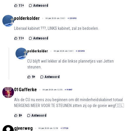
11
+
Antwoord
polderkolder
06 juni 2026 om 13:01
+
231093
Liberaal kabinet ???, LINKS kabinet, zal ze bedoelen.
11
+
Antwoord
polderkolder
06 juni 2026 om 13:01
+
231093
CU blijft wel lekker al die linkse plannetjes van Jetten
steunen.
9
+
Antwoord
01Gafferke
06 juni 2026 om 12:55
+
91847
Als de CU nu eens zou beginnen om dit minderheidskabinet totaal
NERGENS MEER VOOR TE STEUNEN zitten zij op de goeie weg!🇮🇱
8
+
Antwoord
gjverweg
06 juni 2026 om 12:50
+
17720