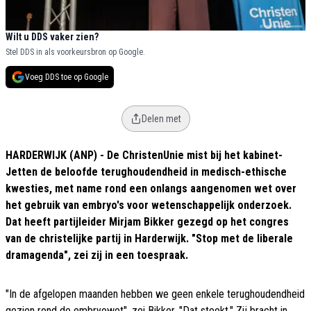
Wilt u DDS vaker zien?
Stel DDS in als voorkeursbron op Google.
Voeg DDS toe op Google
Delen met
HARDERWIJK (ANP) - De ChristenUnie mist bij het kabinet-
Jetten de beloofde terughoudendheid in medisch-ethische
kwesties, met name rond een onlangs aangenomen wet over
het gebruik van embryo's voor wetenschappelijk onderzoek.
Dat heeft partijleider Mirjam Bikker gezegd op het congres
van de christelijke partij in Harderwijk. "Stop met de liberale
dramagenda", zei zij in een toespraak.
"In de afgelopen maanden hebben we geen enkele terughoudendheid
gezien rond de embryowet", zei Bikker. "Dat steekt." Zij bracht in