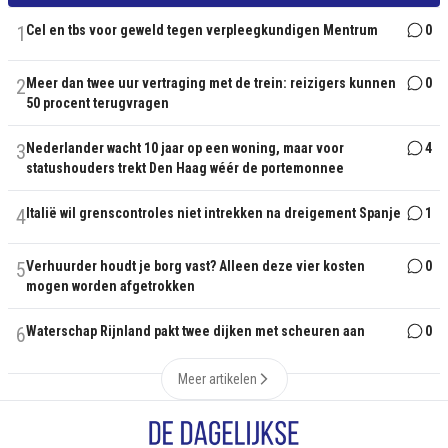
1
Cel en tbs voor geweld tegen verpleegkundigen Mentrum
0
2
Meer dan twee uur vertraging met de trein: reizigers kunnen
0
50 procent terugvragen
3
Nederlander wacht 10 jaar op een woning, maar voor
4
statushouders trekt Den Haag wéér de portemonnee
4
Italië wil grenscontroles niet intrekken na dreigement Spanje
1
5
Verhuurder houdt je borg vast? Alleen deze vier kosten
0
mogen worden afgetrokken
6
Waterschap Rijnland pakt twee dijken met scheuren aan
0
Meer artikelen